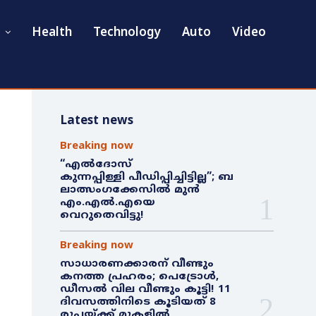
Health
Technology
Auto
Video
Latest news
Breaking now
“എൽദോസ്
കുന്നപ്പിള്ളി പീഡിപ്പിച്ചിട്ടില്ല”; ബ
ലാത്സംഗക്കേസിൽ മുൻ
എം.എൽ.എയെ
വെറുതെവിട്ടു!
Breaking now
സാധാരണക്കാരന് വീണ്ടും
കനത്ത പ്രഹരം; പെട്രോൾ,
ഡീസൽ വില വീണ്ടും കൂട്ടി! 11
ദിവസത്തിനിടെ കൂടിയത് 8
രൂപയ്ക്ക് മുകളിൽ