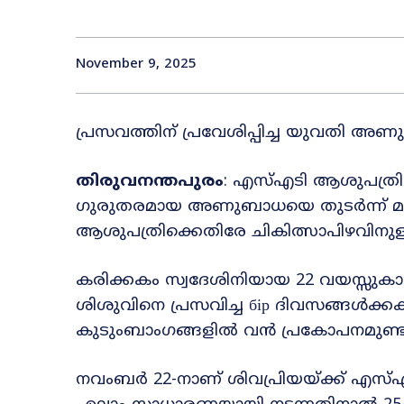
November 9, 2025
പ്രസവത്തിന് പ്രവേശിപ്പിച്ച യുവതി അണു
തിരുവനന്തപുരം
: എസ്‌എടി ആശുപത്ര
ഗുരുതരമായ അണുബാധയെ തുടർന്ന് മരണ
ആശുപത്രിക്കെതിരേ ചികിത്സാപിഴവിന
കരിക്കകം സ്വദേശിനിയായ 22 വയസ്സുകാര
ശിശുവിനെ പ്രസവിച്ച бір ദിവസങ്ങൾ
കുടുംബാംഗങ്ങളിൽ വൻ പ്രകോപനമുണ്ടാ
നവംബർ 22-നാണ് ശിവപ്രിയയ്ക്ക് എസ്‌