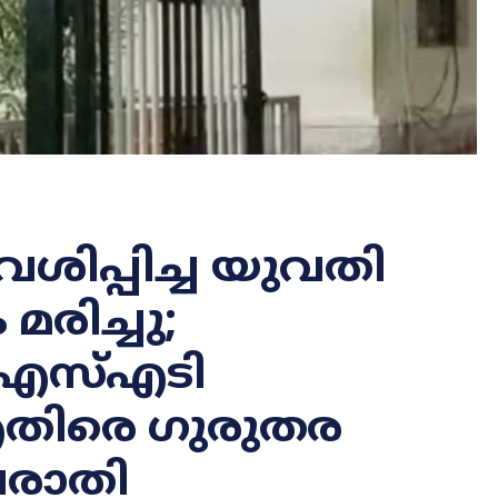
േശിപ്പിച്ച യുവതി
രിച്ചു;
 എസ്എടി
എതിരെ ഗുരുതര
പരാതി