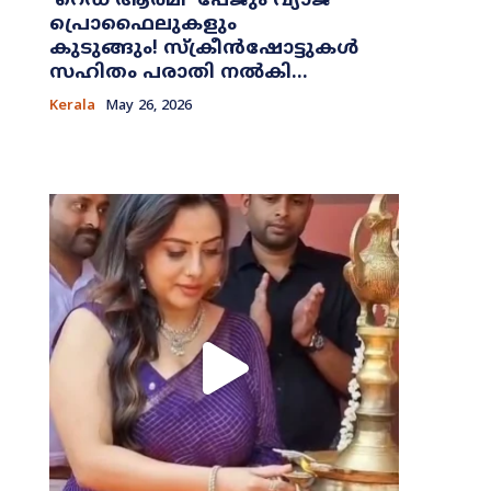
​‘റെഡ് ആർമി’ പേജും വ്യാജ
പ്രൊഫൈലുകളും
കുടുങ്ങും! സ്ക്രീൻഷോട്ടുകൾ
സഹിതം പരാതി നൽകി...
Kerala
May 26, 2026