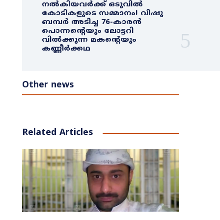
നൽകിയവർക്ക് ഒടുവിൽ
കോടികളുടെ സമ്മാനം! വിഷു
ബമ്പർ അടിച്ച 76-കാരൻ
പൊന്നന്റെയും ലോട്ടറി
വിൽക്കുന്ന മകന്റെയും
കണ്ണീർക്കഥ
Other news
Related Articles