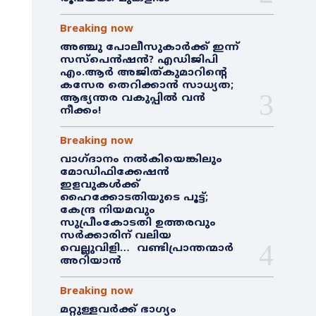
Breaking now
അഞ്ചു പോലീസുകാർക്ക് ഇന്ന്
സസ്‌പെൻഷൻ? എഡിജിപി
എം.ആർ അജിത്കുമാറിൻ്റെ
കസേര തെറിക്കാൻ സാധ്യത;
ആഭ്യന്തര വകുപ്പിൽ വൻ
നീക്കം!
Breaking now
വാഗ്ദാനം നൽകിയെങ്കിലും
മോഡിഫിക്കേഷൻ
ഇളവുകൾക്ക്
ഹൈക്കോടതിയുടെ പൂട്ട്;
കേന്ദ്ര നിയമവും
സുപ്രീംകോടതി ഉത്തരവും
സർക്കാരിന് വലിയ
വെല്ലുവിളി… വണ്ടിപ്രാന്തന്മാർ
അറിയാൻ
Breaking now
മറ്റുള്ളവർക്ക് ഭാഗ്യം