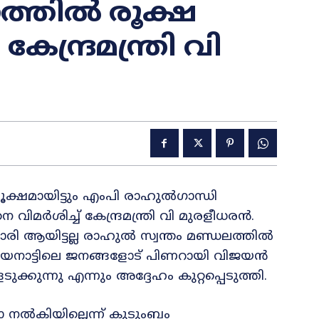
ത്തിൽ രൂക്ഷ
്ദ്രമന്ത്രി വി
ൂക്ഷമായിട്ടും എംപി രാഹുൽഗാന്ധി
ർശിച്ച് കേന്ദ്രമന്ത്രി വി മുരളീധരൻ.
ാരി ആയിട്ടല്ല രാഹുൽ സ്വന്തം മണ്ഡലത്തിൽ
വയനാട്ടിലെ ജനങ്ങളോട് പിണറായി വിജയൻ
്കുന്നു എന്നും അദ്ദേഹം കുറ്റപ്പെടുത്തി.
ാ നൽകിയില്ലെന്ന് കുടുംബം