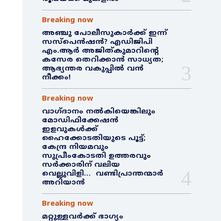
Breaking now
അഞ്ചു പോലീസുകാർക്ക് ഇന്ന്
സസ്‌പെൻഷൻ? എഡിജിപി
എം.ആർ അജിത്കുമാറിൻ്റെ
കസേര തെറിക്കാൻ സാധ്യത;
ആഭ്യന്തര വകുപ്പിൽ വൻ
നീക്കം!
Breaking now
വാഗ്ദാനം നൽകിയെങ്കിലും
മോഡിഫിക്കേഷൻ
ഇളവുകൾക്ക്
ഹൈക്കോടതിയുടെ പൂട്ട്;
കേന്ദ്ര നിയമവും
സുപ്രീംകോടതി ഉത്തരവും
സർക്കാരിന് വലിയ
വെല്ലുവിളി… വണ്ടിപ്രാന്തന്മാർ
അറിയാൻ
Breaking now
മറ്റുള്ളവർക്ക് ഭാഗ്യം