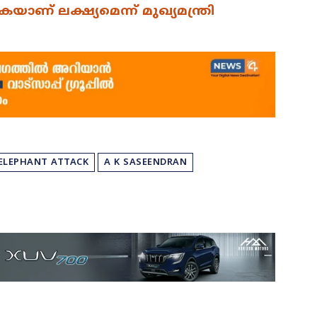
ാണ് ലക്ഷ്യമെന്ന് മുഖ്യമന്ത്രി
ELEPHANT ATTACK
A K SASEENDRAN