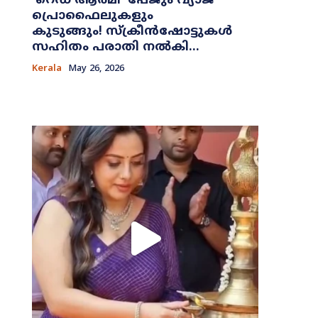
​‘റെഡ് ആർമി’ പേജും വ്യാജ
പ്രൊഫൈലുകളും
കുടുങ്ങും! സ്ക്രീൻഷോട്ടുകൾ
സഹിതം പരാതി നൽകി...
Kerala
May 26, 2026