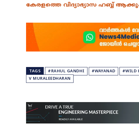
കേരളത്തെ വിദ്യാഭ്യാസ ഹബ്ബ് ആക്കുകയ
TAGS
#RAHUL GANDHI
#WAYANAD
#WILD 
V MURALEEDHARAN