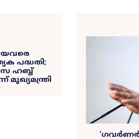
പോയവരെ
്യേക പദ്ധതി;
ാസ ഹബ്ബ്
 മുഖ്യമന്ത്രി
‘ഗവർണർ 