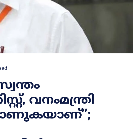
ead
്വന്തം
റ്റ്, വനംമന്ത്രി
ി കാണുകയാണ്”;