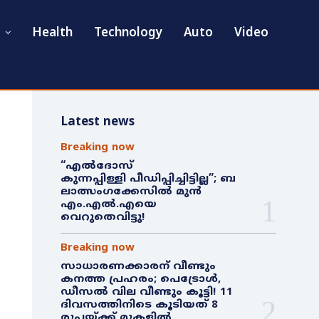
Health
Technology
Auto
Video
Latest news
Breaking now
“എൽദോസ്
കുന്നപ്പിള്ളി പീഡിപ്പിച്ചിട്ടില്ല”; ബ
ലാത്സംഗക്കേസിൽ മുൻ
എം.എൽ.എയെ
വെറുതെവിട്ടു!
Breaking now
സാധാരണക്കാരന് വീണ്ടും
കനത്ത പ്രഹരം; പെട്രോൾ,
ഡീസൽ വില വീണ്ടും കൂട്ടി! 11
ദിവസത്തിനിടെ കൂടിയത് 8
രൂപയ്ക്ക് മുകളിൽ