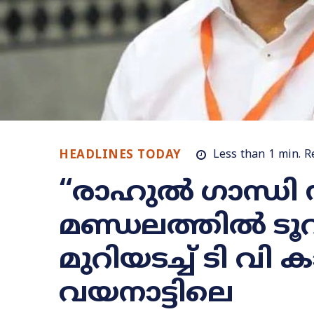
HEADLINES TODAY
Less than 1
min.
R
“രാഹുൽ ഗാന്ധി സ
മണ്ഡലത്തിൽ ടൂറിസ്
മുറിയടച്ച് ടി വ
വയനാട്ടിലെ