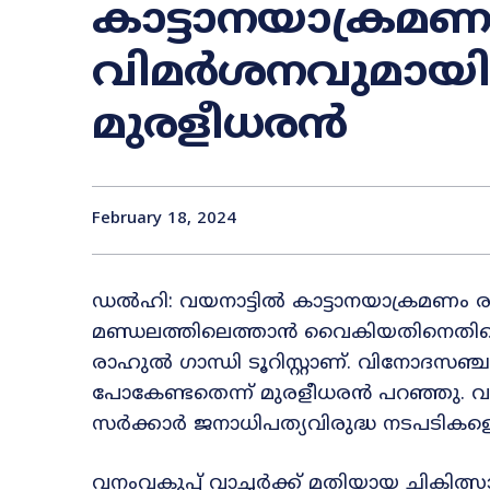
കാട്ടാനയാക്രമണ
വിമർശനവുമായി കേന
മുരളീധരന്‍
February 18, 2024
ഡൽഹി: വയനാട്ടില്‍ കാട്ടാനയാക്രമണം ര
മണ്ഡലത്തിലെത്താൻ വൈകിയതിനെതിനെ വിമ
രാഹുൽ ഗാന്ധി ടൂറിസ്റ്റാണ്. വിനോദസഞ്ച
പോകേണ്ടതെന്ന് മുരളീധരൻ പറഞ്ഞു. 
സർക്കാർ ജനാധിപത്യവിരുദ്ധ നടപടികളെടുക
വനംവകുപ്പ് വാച്ചർക്ക് മതിയായ ചികിത്സ