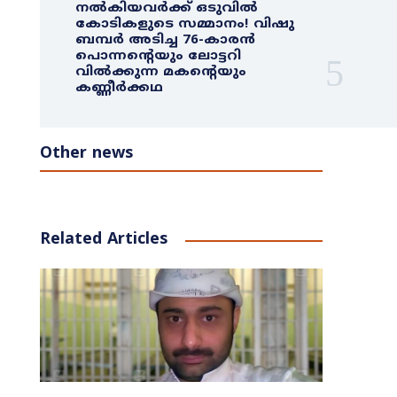
നൽകിയവർക്ക് ഒടുവിൽ
കോടികളുടെ സമ്മാനം! വിഷു
ബമ്പർ അടിച്ച 76-കാരൻ
പൊന്നന്റെയും ലോട്ടറി
വിൽക്കുന്ന മകന്റെയും
കണ്ണീർക്കഥ
Other news
Related Articles