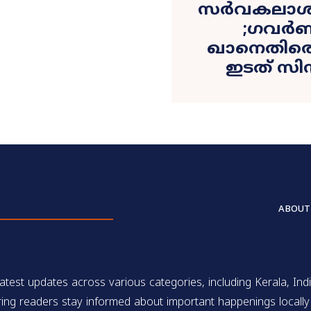
സർവകലാശാല
;ഗവർണ
ഖാനെതിര
ഇടത് സി
ABOUT
test updates across various categories, including Kerala, Indi
ing readers stay informed about important happenings locally 