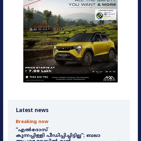
Latest news
Breaking now
“എൽദോസ്
കുന്നപ്പിള്ളി പീഡിപ്പിച്ചിട്ടില്ല”; ബലാ