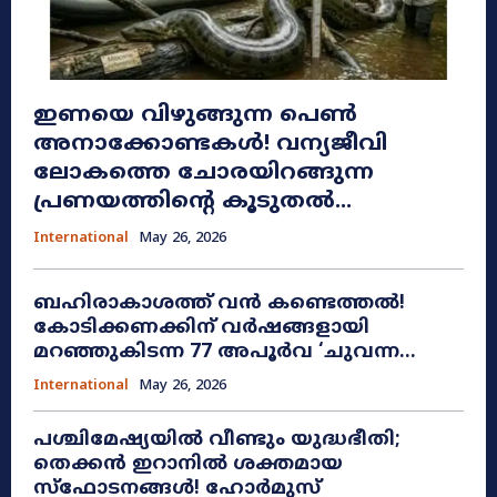
ഇണയെ വിഴുങ്ങുന്ന പെൺ
അനാക്കോണ്ടകൾ! വന്യജീവി
ലോകത്തെ ചോരയിറങ്ങുന്ന
പ്രണയത്തിന്റെ കൂടുതൽ...
International
May 26, 2026
ബഹിരാകാശത്ത് വൻ കണ്ടെത്തൽ!
കോടിക്കണക്കിന് വർഷങ്ങളായി
മറഞ്ഞുകിടന്ന 77 അപൂർവ ‘ചുവന്ന...
International
May 26, 2026
പശ്ചിമേഷ്യയിൽ വീണ്ടും യുദ്ധഭീതി;
തെക്കൻ ഇറാനിൽ ശക്തമായ
സ്ഫോടനങ്ങൾ! ഹോർമുസ്