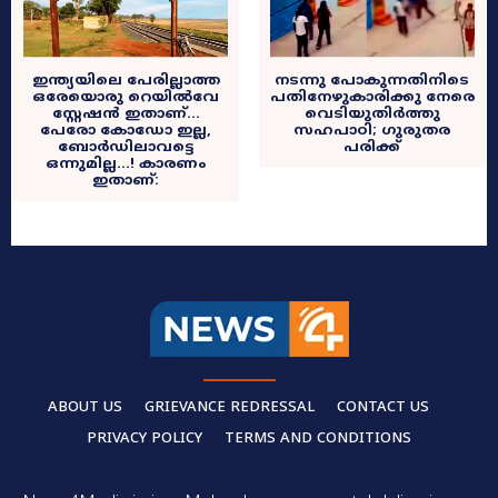
ഇന്ത്യയിലെ പേരില്ലാത്ത
നടന്നു പോകുന്നതിനിടെ
ഒരേയൊരു റെയിൽവേ
പതിനേഴുകാരിക്കു നേരെ
സ്റ്റേഷൻ ഇതാണ്…
വെടിയുതിർത്തു
പേരോ കോഡോ ഇല്ല,
സഹപാഠി; ഗുരുതര
ബോർഡിലാവട്ടെ
പരിക്ക്
ഒന്നുമില്ല…! കാരണം
ഇതാണ്:
ABOUT US
GRIEVANCE REDRESSAL
CONTACT US
PRIVACY POLICY
TERMS AND CONDITIONS