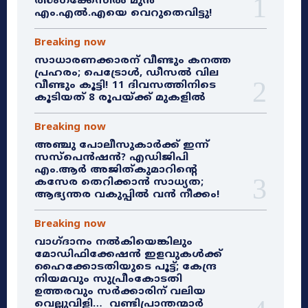
ത്സംഗക്കേസിൽ മുൻ
എം.എൽ.എയെ വെറുതെവിട്ടു!
Breaking now
സാധാരണക്കാരന് വീണ്ടും കനത്ത
പ്രഹരം; പെട്രോൾ, ഡീസൽ വില
വീണ്ടും കൂട്ടി! 11 ദിവസത്തിനിടെ
കൂടിയത് 8 രൂപയ്ക്ക് മുകളിൽ
Breaking now
അഞ്ചു പോലീസുകാർക്ക് ഇന്ന്
സസ്‌പെൻഷൻ? എഡിജിപി
എം.ആർ അജിത്കുമാറിൻ്റെ
കസേര തെറിക്കാൻ സാധ്യത;
ആഭ്യന്തര വകുപ്പിൽ വൻ നീക്കം!
Breaking now
വാഗ്ദാനം നൽകിയെങ്കിലും
മോഡിഫിക്കേഷൻ ഇളവുകൾക്ക്
ഹൈക്കോടതിയുടെ പൂട്ട്; കേന്ദ്ര
നിയമവും സുപ്രീംകോടതി
ഉത്തരവും സർക്കാരിന് വലിയ
വെല്ലുവിളി… വണ്ടിപ്രാന്തന്മാർ