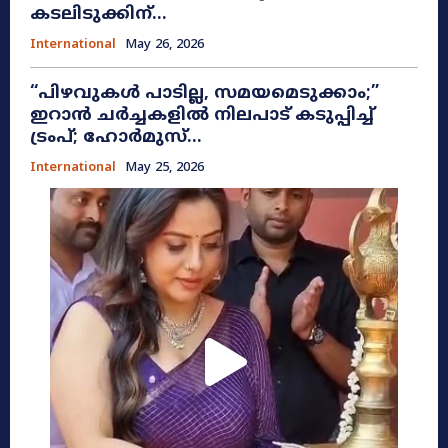
കടലിടുക്കിന്...
International
May 26, 2026
​“പിഴവുകൾ പാടില്ല, സമയമെടുക്കാം;”
ഇറാൻ ചർച്ചകളിൽ നിലപാട് കടുപ്പിച്ച്
ട്രംപ്; ഹോർമുസ്...
International
May 25, 2026