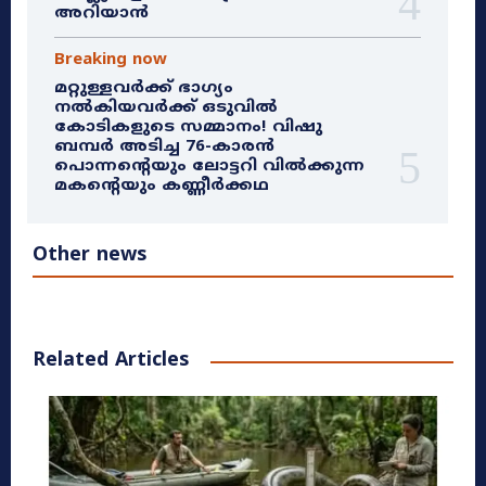
അറിയാൻ
Breaking now
മറ്റുള്ളവർക്ക് ഭാഗ്യം
നൽകിയവർക്ക് ഒടുവിൽ
കോടികളുടെ സമ്മാനം! വിഷു
ബമ്പർ അടിച്ച 76-കാരൻ
പൊന്നന്റെയും ലോട്ടറി വിൽക്കുന്ന
മകന്റെയും കണ്ണീർക്കഥ
Other news
Related Articles