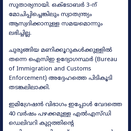
സുതാര്യനായി. ഒക്ടോബർ 3-ന്
മോചിപ്പിച്ചെങ്കിലും സ്വാതന്ത്ര്യം
ആസ്വദിക്കാനുള്ള സമയമൊന്നും
ലഭിച്ചില്ല.
ചുരുങ്ങിയ മണിക്കൂറുകൾക്കുള്ളിൽ
തന്നെ ഐസിഇ ഉദ്യോഗസ്ഥർ (Bureau
of Immigration and Customs
Enforcement) അദ്ദേഹത്തെ പിടികൂടി
തടങ്കലിലാക്കി.
ഇമിഗ്രേഷൻ വിഭാഗം ഇപ്പോൾ വേദത്തെ
40 വർഷം പഴക്കമുള്ള എൽഎസ്ഡി
ഡെലിവറി കുറ്റത്തിന്റെ