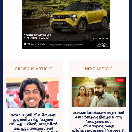
PREVIOUS ARTICLE
NEXT ARTICLE
കെണികൾക്കൊടുവിൽ
സോഷ്യൽ മീഡിയയെ
ജോർജുകുട്ടിയുടെ ആ
ഇളക്കിമറിച്ച ‘പൂക്കി
‘കടുംകൈ’:
സി.എം’ റീൽ; ഒടുവിൽ
തിയേറ്ററുകളെ
മലപ്പുറത്തുകാരൻ
പിടിച്ചുകുലുക്കി ‘ദൃശ്യം 3’;