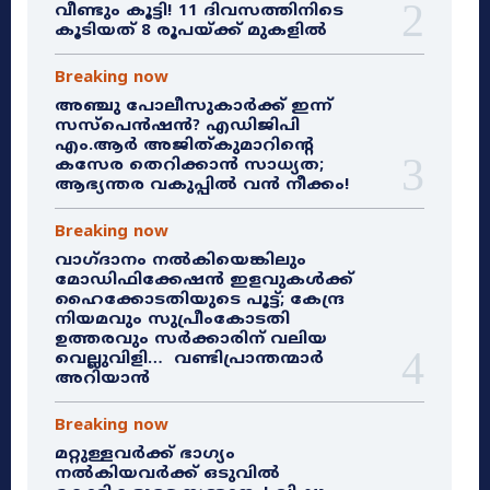
വീണ്ടും കൂട്ടി! 11 ദിവസത്തിനിടെ
കൂടിയത് 8 രൂപയ്ക്ക് മുകളിൽ
Breaking now
അഞ്ചു പോലീസുകാർക്ക് ഇന്ന്
സസ്‌പെൻഷൻ? എഡിജിപി
എം.ആർ അജിത്കുമാറിൻ്റെ
കസേര തെറിക്കാൻ സാധ്യത;
ആഭ്യന്തര വകുപ്പിൽ വൻ നീക്കം!
Breaking now
വാഗ്ദാനം നൽകിയെങ്കിലും
മോഡിഫിക്കേഷൻ ഇളവുകൾക്ക്
ഹൈക്കോടതിയുടെ പൂട്ട്; കേന്ദ്ര
നിയമവും സുപ്രീംകോടതി
ഉത്തരവും സർക്കാരിന് വലിയ
വെല്ലുവിളി… വണ്ടിപ്രാന്തന്മാർ
അറിയാൻ
Breaking now
മറ്റുള്ളവർക്ക് ഭാഗ്യം
നൽകിയവർക്ക് ഒടുവിൽ