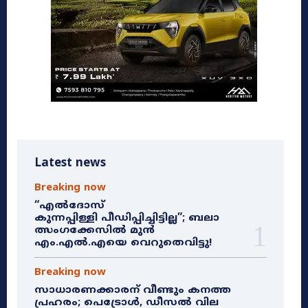
Latest news
Breaking now
“എൽദോസ്
കുന്നപ്പിള്ളി പീഡിപ്പിച്ചിട്ടില്ല”; ബലാ
ത്സംഗക്കേസിൽ മുൻ
എം.എൽ.എയെ വെറുതെവിട്ടു!
Breaking now
സാധാരണക്കാരന് വീണ്ടും കനത്ത
പ്രഹരം; പെട്രോൾ, ഡീസൽ വില