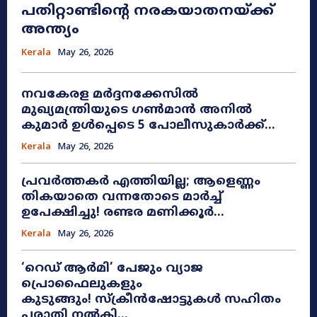
പതിറ്റാണ്ടിന്റെ നരകയാതനയ്ക്ക്
അന്ത്യം
Kerala
May 26, 2026
നവകേരള മർദ്ദനക്കേസിൽ
മുഖ്യമന്ത്രിയുടെ ഗൺമാൻ അനിൽ
കുമാർ ഉൾപ്പെടെ 5 പോലീസുകാർക്ക്...
Kerala
May 26, 2026
പ്രവർത്തകർ എത്തിയില്ല; ആളെണ്ണം
തികയാതെ വന്നതോടെ മാർച്ച്
ഉപേക്ഷിച്ചു! രണ്ടര മണിക്കൂർ...
Kerala
May 26, 2026
​‘റെഡ് ആർമി’ പേജും വ്യാജ
പ്രൊഫൈലുകളും
കുടുങ്ങും! സ്ക്രീൻഷോട്ടുകൾ സഹിതം
പരാതി നൽകി...