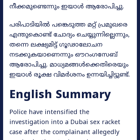
നീക്കമുണ്ടെന്നും ഇയാൾ ആരോപിച്ചു.
പരിപാടിയിൽ പങ്കെടുത്ത മറ്റ് പ്രമുഖരെ
എന്തുകൊണ്ട് ചോദ്യം ചെയ്യുന്നില്ലെന്നും,
തന്നെ ലക്ഷ്യമിട്ട് ഗൂഢാലോചന
നടക്കുകയാണെന്നും ഔറംഗസേബ്
ആരോപിച്ചു. മാധ്യമങ്ങൾക്കെതിരെയും
ഇയാൾ രൂക്ഷ വിമർശനം ഉന്നയിച്ചിട്ടുണ്ട്.
English Summary
Police have intensified the
investigation into a Dubai sex racket
case after the complainant allegedly