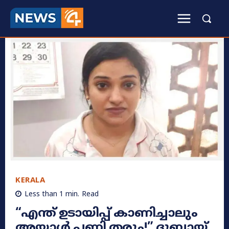
KERALA
Less than 1
min.
Read
​“എന്ത് ഉടായിപ്പ് കാണിച്ചാലും
അയാൾ പണി തരും!” ദുബായ്