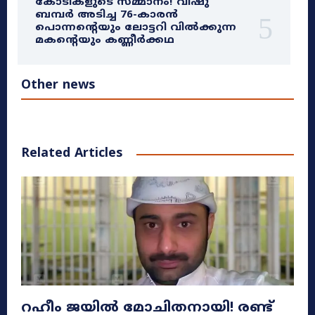
കോടികളുടെ സമ്മാനം! വിഷു
ബമ്പർ അടിച്ച 76-കാരൻ
പൊന്നന്റെയും ലോട്ടറി വിൽക്കുന്ന
മകന്റെയും കണ്ണീർക്കഥ
Other news
Related Articles
റഹീം ജയിൽ മോചിതനായി! രണ്ട്