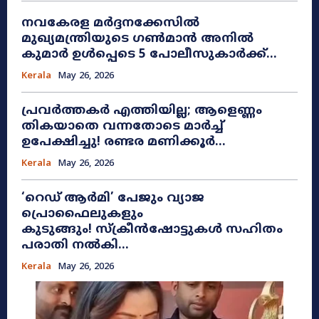
നവകേരള മർദ്ദനക്കേസിൽ
മുഖ്യമന്ത്രിയുടെ ഗൺമാൻ അനിൽ
കുമാർ ഉൾപ്പെടെ 5 പോലീസുകാർക്ക്...
Kerala
May 26, 2026
പ്രവർത്തകർ എത്തിയില്ല; ആളെണ്ണം
തികയാതെ വന്നതോടെ മാർച്ച്
ഉപേക്ഷിച്ചു! രണ്ടര മണിക്കൂർ...
Kerala
May 26, 2026
​‘റെഡ് ആർമി’ പേജും വ്യാജ
പ്രൊഫൈലുകളും
കുടുങ്ങും! സ്ക്രീൻഷോട്ടുകൾ സഹിതം
പരാതി നൽകി...
Kerala
May 26, 2026