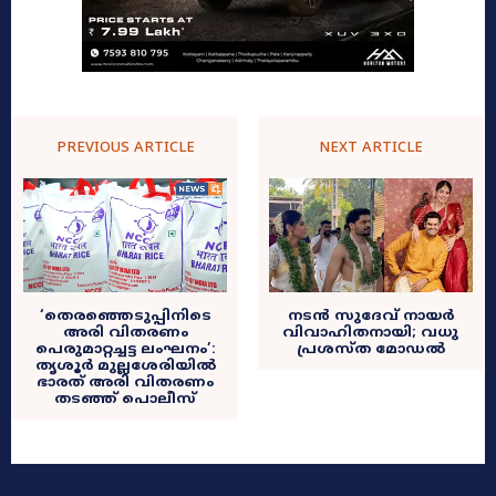
PREVIOUS ARTICLE
NEXT ARTICLE
‘തെരഞ്ഞെടുപ്പിനിടെ
നടൻ സുദേവ് നായർ
അരി വിതരണം
വിവാഹിതനായി; വധു
പെരുമാറ്റച്ചട്ട ലംഘനം’:
പ്രശസ്‌ത മോഡൽ
തൃശൂർ മുല്ലശേരിയിൽ
ഭാരത് അരി വിതരണം
തടഞ്ഞ് പൊലീസ്