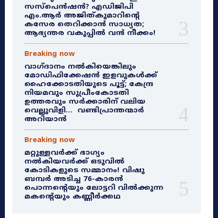
സസ്‌പെൻഷൻ? എഡിജിപി
എം.ആർ അജിത്കുമാറിൻ്റെ
കസേര തെറിക്കാൻ സാധ്യത;
ആഭ്യന്തര വകുപ്പിൽ വൻ നീക്കം!
Breaking now
വാഗ്ദാനം നൽകിയെങ്കിലും
മോഡിഫിക്കേഷൻ ഇളവുകൾക്ക്
ഹൈക്കോടതിയുടെ പൂട്ട്; കേന്ദ്ര
നിയമവും സുപ്രീംകോടതി
ഉത്തരവും സർക്കാരിന് വലിയ
വെല്ലുവിളി… വണ്ടിപ്രാന്തന്മാർ
അറിയാൻ
Breaking now
മറ്റുള്ളവർക്ക് ഭാഗ്യം
നൽകിയവർക്ക് ഒടുവിൽ
കോടികളുടെ സമ്മാനം! വിഷു
ബമ്പർ അടിച്ച 76-കാരൻ
പൊന്നന്റെയും ലോട്ടറി വിൽക്കുന്ന
മകന്റെയും കണ്ണീർക്കഥ