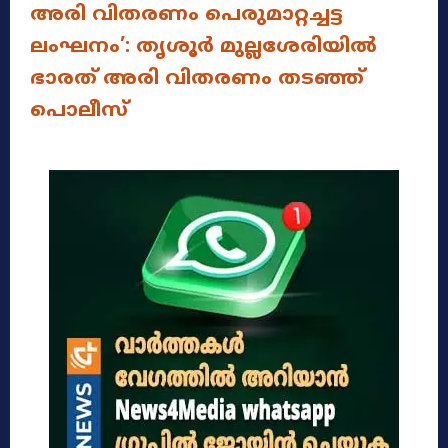
അരി വിതരണം പെരുമാറ്റച്ചട്ട
ലംഘനം’: തൃശൂർ മുല്ലശേരിയിൽ
ഭാരത് അരി വിതരണം തടഞ്ഞ്
പൊലീസ്