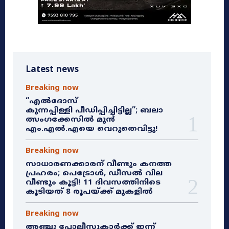
Latest news
Breaking now
“എൽദോസ്
കുന്നപ്പിള്ളി പീഡിപ്പിച്ചിട്ടില്ല”; ബലാ
ത്സംഗക്കേസിൽ മുൻ
എം.എൽ.എയെ വെറുതെവിട്ടു!
Breaking now
സാധാരണക്കാരന് വീണ്ടും കനത്ത
പ്രഹരം; പെട്രോൾ, ഡീസൽ വില
വീണ്ടും കൂട്ടി! 11 ദിവസത്തിനിടെ
കൂടിയത് 8 രൂപയ്ക്ക് മുകളിൽ
Breaking now
അഞ്ചു പോലീസുകാർക്ക് ഇന്ന്