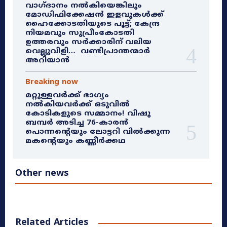
വാഗ്ദാനം നൽകിയെങ്കിലും
മോഡിഫിക്കേഷൻ ഇളവുകൾക്ക്
ഹൈക്കോടതിയുടെ പൂട്ട്; കേന്ദ്ര
നിയമവും സുപ്രീംകോടതി
ഉത്തരവും സർക്കാരിന് വലിയ
വെല്ലുവിളി… വണ്ടിപ്രാന്തന്മാർ
അറിയാൻ
Breaking now
മറ്റുള്ളവർക്ക് ഭാഗ്യം
നൽകിയവർക്ക് ഒടുവിൽ
കോടികളുടെ സമ്മാനം! വിഷു
ബമ്പർ അടിച്ച 76-കാരൻ
പൊന്നന്റെയും ലോട്ടറി വിൽക്കുന്ന
മകന്റെയും കണ്ണീർക്കഥ
Other news
Related Articles