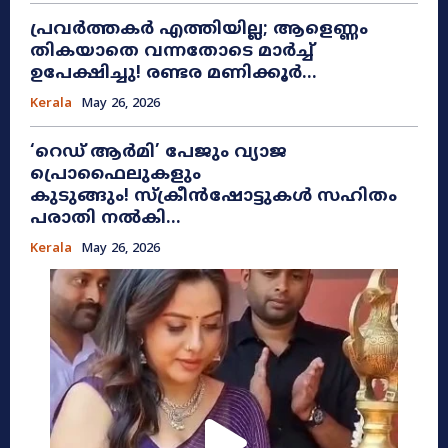
പ്രവർത്തകർ എത്തിയില്ല; ആളെണ്ണം
തികയാതെ വന്നതോടെ മാർച്ച്
ഉപേക്ഷിച്ചു! രണ്ടര മണിക്കൂർ...
Kerala
May 26, 2026
​‘റെഡ് ആർമി’ പേജും വ്യാജ
പ്രൊഫൈലുകളും
കുടുങ്ങും! സ്ക്രീൻഷോട്ടുകൾ സഹിതം
പരാതി നൽകി...
Kerala
May 26, 2026