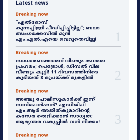
Latest news
Breaking now
“എൽദോസ്
കുന്നപ്പിള്ളി പീഡിപ്പിച്ചിട്ടില്ല”; ബലാ
ത്സംഗക്കേസിൽ മുൻ
എം.എൽ.എയെ വെറുതെവിട്ടു!
Breaking now
സാധാരണക്കാരന് വീണ്ടും കനത്ത
പ്രഹരം; പെട്രോൾ, ഡീസൽ വില
വീണ്ടും കൂട്ടി! 11 ദിവസത്തിനിടെ
കൂടിയത് 8 രൂപയ്ക്ക് മുകളിൽ
Breaking now
അഞ്ചു പോലീസുകാർക്ക് ഇന്ന്
സസ്‌പെൻഷൻ? എഡിജിപി
എം.ആർ അജിത്കുമാറിൻ്റെ
കസേര തെറിക്കാൻ സാധ്യത;
ആഭ്യന്തര വകുപ്പിൽ വൻ നീക്കം!
Breaking now