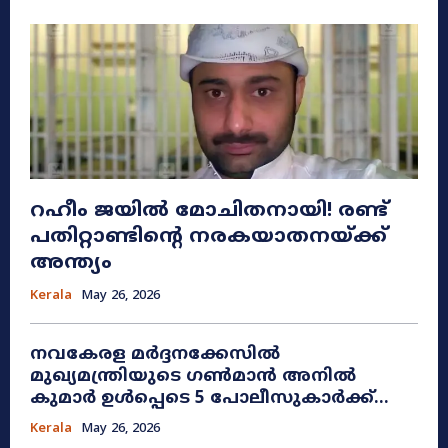
റഹീം ജയിൽ മോചിതനായി! രണ്ട്
പതിറ്റാണ്ടിന്റെ നരകയാതനയ്ക്ക്
അന്ത്യം
Kerala
May 26, 2026
നവകേരള മർദ്ദനക്കേസിൽ
മുഖ്യമന്ത്രിയുടെ ഗൺമാൻ അനിൽ
കുമാർ ഉൾപ്പെടെ 5 പോലീസുകാർക്ക്...
Kerala
May 26, 2026