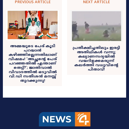
PREVIOUS ARTICLE
NEXT ARTICLE
അമ്മയുടെ പേര് കൂടി
പ്രതീക്ഷിച്ചതിലും ഇരട്ടി
പറയാൻ
അതിഥികൾ വന്നു;
കഴിഞ്ഞില്ലെന്നതിലാണ്
കല്യാണസദ്യയിൽ
വിഷമം! ​‘അച്ഛന്റെ പേര്
വയറിളക്കമരുന്ന്
പറഞ്ഞതിൽ എന്താണ്
കലർത്തി വധുവിന്റെ
തെറ്റ്?’; ജാതിവാൽ
പിതാവ്!
വിവാദത്തിൽ ഒടുവിൽ
വി.ഡി സതീശൻ മനസ്സ്
തുറക്കുന്നു!