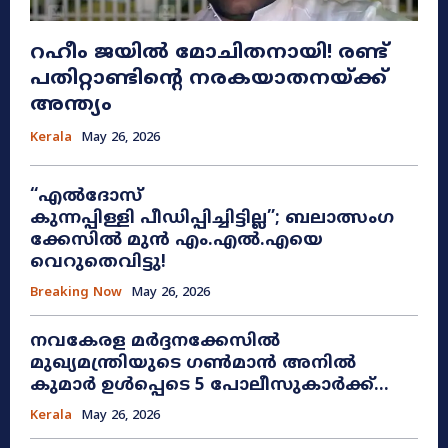
റഹീം ജയിൽ മോചിതനായി! രണ്ട്
പതിറ്റാണ്ടിന്റെ നരകയാതനയ്ക്ക്
അന്ത്യം
Kerala
May 26, 2026
“എൽദോസ്
കുന്നപ്പിള്ളി പീഡിപ്പിച്ചിട്ടില്ല”; ബലാത്സംഗ
ക്കേസിൽ മുൻ എം.എൽ.എയെ
വെറുതെവിട്ടു!
Breaking Now
May 26, 2026
നവകേരള മർദ്ദനക്കേസിൽ
മുഖ്യമന്ത്രിയുടെ ഗൺമാൻ അനിൽ
കുമാർ ഉൾപ്പെടെ 5 പോലീസുകാർക്ക്...
Kerala
May 26, 2026