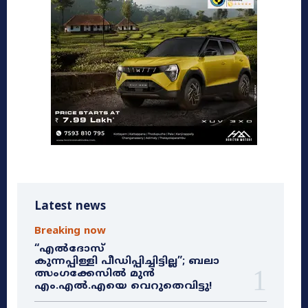
Latest news
Breaking now
“എൽദോസ്
കുന്നപ്പിള്ളി പീഡിപ്പിച്ചിട്ടില്ല”; ബലാ
ത്സംഗക്കേസിൽ മുൻ
എം.എൽ.എയെ വെറുതെവിട്ടു!