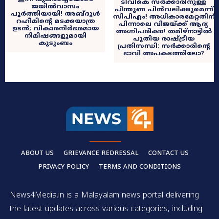
ടിവികെ സർക്കാരിനുള്ള
ജയിൽവാസം
പിന്തുണ പിൻവലിക്കുമെന്ന്
പൂർത്തിയായി! അബ്ദുൾ
സിപിഎം! അധികാരമേറ്റതിന്
റഹീമിന്റെ മടക്കയാത്ര
പിന്നാലെ വിജയ്‌ക്ക് ആദ്യ
ഉടൻ; വികാരനിർഭരമായ
അഗ്നിപരീക്ഷ! തമിഴ്‌നാട്ടിൽ
നിമിഷങ്ങളുമായി
പുതിയ രാഷ്ട്രീയ
കുടുംബം
പ്രതിസന്ധി; സർക്കാരിന്റെ
ഭാവി അപകടത്തിലോ?
ABOUT US
GRIEVANCE REDRESSAL
CONTACT US
PRIVACY POLICY
TERMS AND CONDITIONS
News4Media.in is a Malayalam news portal delivering
the latest updates across various categories, including