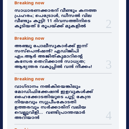
Breaking now
സാധാരണക്കാരന് വീണ്ടും കനത്ത
പ്രഹരം; പെട്രോൾ, ഡീസൽ വില
വീണ്ടും കൂട്ടി! 11 ദിവസത്തിനിടെ
കൂടിയത് 8 രൂപയ്ക്ക് മുകളിൽ
Breaking now
അഞ്ചു പോലീസുകാർക്ക് ഇന്ന്
സസ്‌പെൻഷൻ? എഡിജിപി
എം.ആർ അജിത്കുമാറിൻ്റെ
കസേര തെറിക്കാൻ സാധ്യത;
ആഭ്യന്തര വകുപ്പിൽ വൻ നീക്കം!
Breaking now
വാഗ്ദാനം നൽകിയെങ്കിലും
മോഡിഫിക്കേഷൻ ഇളവുകൾക്ക്
ഹൈക്കോടതിയുടെ പൂട്ട്; കേന്ദ്ര
നിയമവും സുപ്രീംകോടതി
ഉത്തരവും സർക്കാരിന് വലിയ
വെല്ലുവിളി… വണ്ടിപ്രാന്തന്മാർ
അറിയാൻ