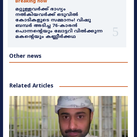
Breaking now
മറ്റുള്ളവർക്ക് ഭാഗ്യം
നൽകിയവർക്ക് ഒടുവിൽ
കോടികളുടെ സമ്മാനം! വിഷു
ബമ്പർ അടിച്ച 76-കാരൻ
പൊന്നന്റെയും ലോട്ടറി വിൽക്കുന്ന
മകന്റെയും കണ്ണീർക്കഥ
Other news
Related Articles