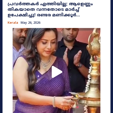
പ്രവർത്തകർ എത്തിയില്ല; ആളെണ്ണം
തികയാതെ വന്നതോടെ മാർച്ച്
ഉപേക്ഷിച്ചു! രണ്ടര മണിക്കൂർ...
Kerala
May 26, 2026