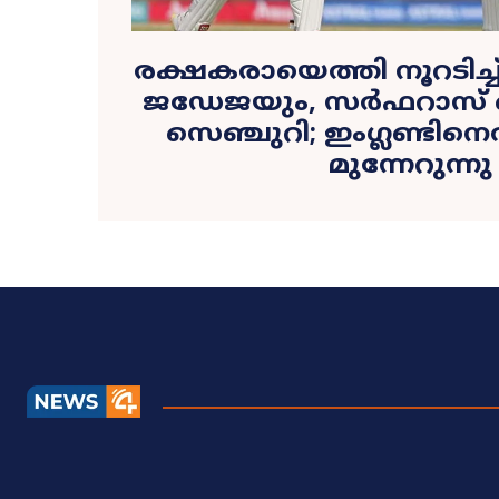
രക്ഷകരായെത്തി നൂറടിച്
ജഡേജയും, സർഫറാസ് 
സെഞ്ചുറി; ഇംഗ്ലണ്ടിനെ
മുന്നേറുന്നു