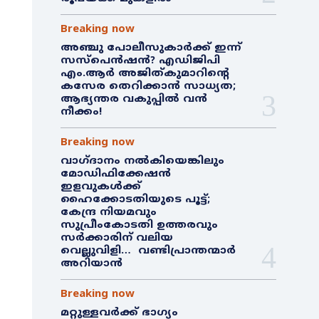
Breaking now
അഞ്ചു പോലീസുകാർക്ക് ഇന്ന്
സസ്‌പെൻഷൻ? എഡിജിപി
എം.ആർ അജിത്കുമാറിൻ്റെ
കസേര തെറിക്കാൻ സാധ്യത;
ആഭ്യന്തര വകുപ്പിൽ വൻ
നീക്കം!
Breaking now
വാഗ്ദാനം നൽകിയെങ്കിലും
മോഡിഫിക്കേഷൻ
ഇളവുകൾക്ക്
ഹൈക്കോടതിയുടെ പൂട്ട്;
കേന്ദ്ര നിയമവും
സുപ്രീംകോടതി ഉത്തരവും
സർക്കാരിന് വലിയ
വെല്ലുവിളി… വണ്ടിപ്രാന്തന്മാർ
അറിയാൻ
Breaking now
മറ്റുള്ളവർക്ക് ഭാഗ്യം