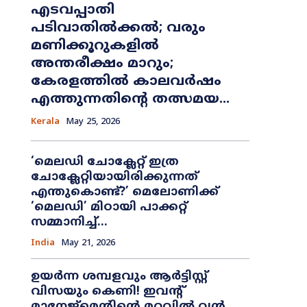
എടവപ്പാതി
പടിവാതിൽക്കൽ; വരും
മണിക്കൂറുകളിൽ
അന്തരീക്ഷം മാറും;
കേരളത്തിൽ കാലവർഷം
എത്തുന്നതിന്റെ തത്സമയ...
Kerala
May 25, 2026
​‘മെലഡി ചോക്ലേറ്റ് ഇത്ര
ചോക്ലേറ്റിയായിരിക്കുന്നത്
എന്തുകൊണ്ട്?’ മെലോണിക്ക്
‘മെലഡി’ മിഠായി പാക്കറ്റ്
സമ്മാനിച്ച്...
India
May 21, 2026
ഉയർന്ന ശമ്പളവും ആർട്ടിസ്റ്റ്
വിസയും കെണി! ഇവന്റ്
മാനേജ്‌മെന്റിന്റെ മറവിൽ വൻ