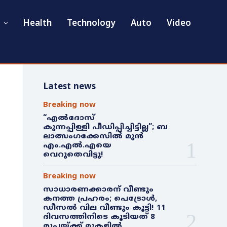
Health
Technology
Auto
Video
Latest news
Breaking now
“എൽദോസ്
കുന്നപ്പിള്ളി പീഡിപ്പിച്ചിട്ടില്ല”; ബ
ലാത്സംഗക്കേസിൽ മുൻ
എം.എൽ.എയെ
വെറുതെവിട്ടു!
Breaking now
സാധാരണക്കാരന് വീണ്ടും
കനത്ത പ്രഹരം; പെട്രോൾ,
ഡീസൽ വില വീണ്ടും കൂട്ടി! 11
ദിവസത്തിനിടെ കൂടിയത് 8
രൂപയ്ക്ക് മുകളിൽ