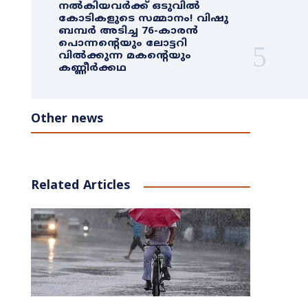
നൽകിയവർക്ക് ഒടുവിൽ
കോടികളുടെ സമ്മാനം! വിഷു
ബമ്പർ അടിച്ച 76-കാരൻ
പൊന്നന്റെയും ലോട്ടറി
വിൽക്കുന്ന മകന്റെയും
കണ്ണീർക്കഥ
Other news
Related Articles