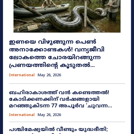
ഇണയെ വിഴുങ്ങുന്ന പെൺ
അനാക്കോണ്ടകൾ! വന്യജീവി
ലോകത്തെ ചോരയിറങ്ങുന്ന
പ്രണയത്തിന്റെ കൂടുതൽ...
International
May 26, 2026
ബഹിരാകാശത്ത് വൻ കണ്ടെത്തൽ!
കോടിക്കണക്കിന് വർഷങ്ങളായി
മറഞ്ഞുകിടന്ന 77 അപൂർവ ‘ചുവന്ന...
International
May 26, 2026
പശ്ചിമേഷ്യയിൽ വീണ്ടും യുദ്ധഭീതി;