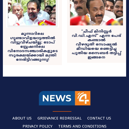
​“ചീഫ് മിനിസ്റ്റർ
മൂന്നാറിലെ
വി.ഡി.എസ്” എന്ന പേര്
ഗുണ്ടാവിളയാട്ടത്തിൽ
കണ്ടാൽ
വിട്ടുവീഴ്ചയില്ല; ടോപ്
വീഴരുത്! സോഷ്യൽ
സ്റ്റേഷനിലെ
മീഡിയയെ ഞെട്ടിച്ച
വിനോദസഞ്ചാരികളുടെ
പുതിയ സൈബർ തട്ടിപ്പ്
സുരക്ഷയ്ക്കായി മന്ത്രി
ഇങ്ങനെ
നേരിട്ടിറങ്ങുന്നു!
ABOUT US
GRIEVANCE REDRESSAL
CONTACT US
PRIVACY POLICY
TERMS AND CONDITIONS