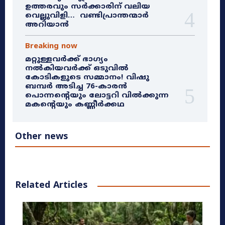
ഉത്തരവും സർക്കാരിന് വലിയ
വെല്ലുവിളി… വണ്ടിപ്രാന്തന്മാർ
അറിയാൻ
Breaking now
മറ്റുള്ളവർക്ക് ഭാഗ്യം
നൽകിയവർക്ക് ഒടുവിൽ
കോടികളുടെ സമ്മാനം! വിഷു
ബമ്പർ അടിച്ച 76-കാരൻ
പൊന്നന്റെയും ലോട്ടറി വിൽക്കുന്ന
മകന്റെയും കണ്ണീർക്കഥ
Other news
Related Articles