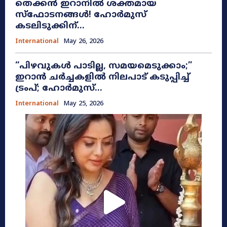
തെക്കൻ ഇറാനിൽ ശക്തമായ
സ്ഫോടനങ്ങൾ! ഹോർമുസ്
കടലിടുക്കിന്...
International
May 26, 2026
​“പിഴവുകൾ പാടില്ല, സമയമെടുക്കാം;”
ഇറാൻ ചർച്ചകളിൽ നിലപാട് കടുപ്പിച്ച്
ട്രംപ്; ഹോർമുസ്...
International
May 25, 2026