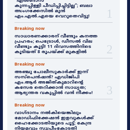
“എൽദോസ്
കുന്നപ്പിള്ളി പീഡിപ്പിച്ചിട്ടില്ല”; ബലാ
ത്സംഗക്കേസിൽ മുൻ
എം.എൽ.എയെ വെറുതെവിട്ടു!
Breaking now
സാധാരണക്കാരന് വീണ്ടും കനത്ത
പ്രഹരം; പെട്രോൾ, ഡീസൽ വില
വീണ്ടും കൂട്ടി! 11 ദിവസത്തിനിടെ
കൂടിയത് 8 രൂപയ്ക്ക് മുകളിൽ
Breaking now
അഞ്ചു പോലീസുകാർക്ക് ഇന്ന്
സസ്‌പെൻഷൻ? എഡിജിപി
എം.ആർ അജിത്കുമാറിൻ്റെ
കസേര തെറിക്കാൻ സാധ്യത;
ആഭ്യന്തര വകുപ്പിൽ വൻ നീക്കം!
Breaking now
വാഗ്ദാനം നൽകിയെങ്കിലും
മോഡിഫിക്കേഷൻ ഇളവുകൾക്ക്
ഹൈക്കോടതിയുടെ പൂട്ട്; കേന്ദ്ര
നിയമവും സുപ്രീംകോടതി