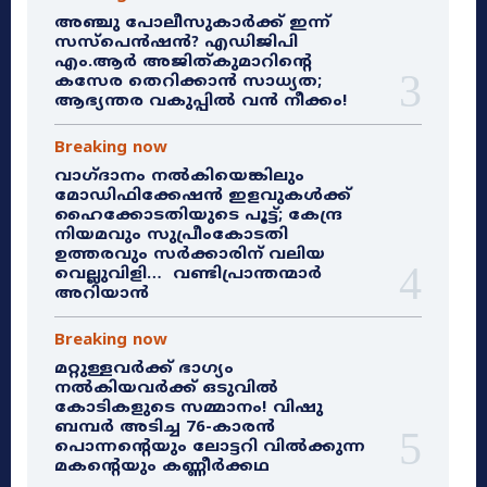
അഞ്ചു പോലീസുകാർക്ക് ഇന്ന്
സസ്‌പെൻഷൻ? എഡിജിപി
എം.ആർ അജിത്കുമാറിൻ്റെ
കസേര തെറിക്കാൻ സാധ്യത;
ആഭ്യന്തര വകുപ്പിൽ വൻ നീക്കം!
Breaking now
വാഗ്ദാനം നൽകിയെങ്കിലും
മോഡിഫിക്കേഷൻ ഇളവുകൾക്ക്
ഹൈക്കോടതിയുടെ പൂട്ട്; കേന്ദ്ര
നിയമവും സുപ്രീംകോടതി
ഉത്തരവും സർക്കാരിന് വലിയ
വെല്ലുവിളി… വണ്ടിപ്രാന്തന്മാർ
അറിയാൻ
Breaking now
മറ്റുള്ളവർക്ക് ഭാഗ്യം
നൽകിയവർക്ക് ഒടുവിൽ
കോടികളുടെ സമ്മാനം! വിഷു
ബമ്പർ അടിച്ച 76-കാരൻ
പൊന്നന്റെയും ലോട്ടറി വിൽക്കുന്ന
മകന്റെയും കണ്ണീർക്കഥ