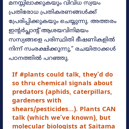
മനസ്സിലാക്കുകയും വിവിധ സ്വയം
പ്രതിരോധ പ്രതികരണങ്ങൾക്ക്
പ്രേരിപ്പിക്കുകയും ചെയ്യുന്നു. അത്തരം
ഇന്റർപ്ലാന്റ് ആശയവിനിമയം
സസ്യങ്ങളെ പരിസ്ഥിതി ഭീഷണികളിൽ
നിന്ന് സംരക്ഷിക്കുന്നു,” രചയിതാക്കൾ
പഠനത്തിൽ പറഞ്ഞു.
If
#plants
could talk, they’d do
so thru chemical signals about
predators (aphids, caterpillars,
gardeners with
shears/pesticides…). Plants CAN
talk (which we’ve known), but
molecular biologists at Saitama