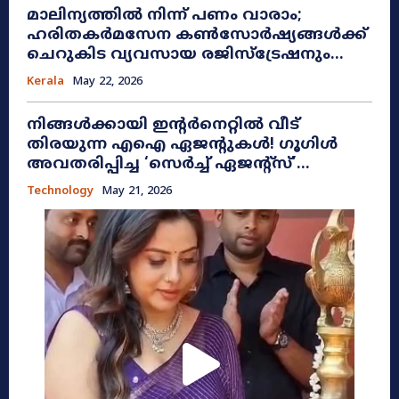
മാലിന്യത്തിൽ നിന്ന് പണം വാരാം;
ഹരിതകർമസേന കൺസോർഷ്യങ്ങൾക്ക്
ചെറുകിട വ്യവസായ രജിസ്ട്രേഷനും...
Kerala
May 22, 2026
നിങ്ങൾക്കായി ഇന്റർനെറ്റിൽ വീട്
തിരയുന്ന എഐ ഏജന്റുകൾ! ഗൂഗിൾ
അവതരിപ്പിച്ച ‘സെർച്ച് ഏജന്റ്സ്’...
Technology
May 21, 2026