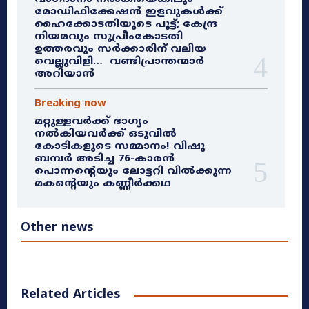
മോഡിഫിക്കേഷൻ ഇളവുകൾക്ക്
ഹൈക്കോടതിയുടെ പൂട്ട്; കേന്ദ്ര
നിയമവും സുപ്രീംകോടതി
ഉത്തരവും സർക്കാരിന് വലിയ
വെല്ലുവിളി… വണ്ടിപ്രാന്തന്മാർ
അറിയാൻ
Breaking now
മറ്റുള്ളവർക്ക് ഭാഗ്യം
നൽകിയവർക്ക് ഒടുവിൽ
കോടികളുടെ സമ്മാനം! വിഷു
ബമ്പർ അടിച്ച 76-കാരൻ
പൊന്നന്റെയും ലോട്ടറി വിൽക്കുന്ന
മകന്റെയും കണ്ണീർക്കഥ
Other news
Related Articles