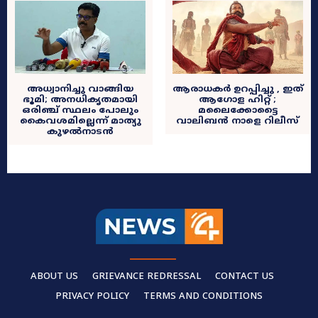
അധ്വാനിച്ചു വാങ്ങിയ
ആരാധകർ ഉറപ്പിച്ചു , ഇത്
ഭൂമി; അനധികൃതമായി
ആഗോള ഹിറ്റ് ;
ഒരിഞ്ച് സ്ഥലം പോലും
മലൈക്കോട്ടൈ
കൈവശമില്ലെന്ന് മാത്യു
വാലിബൻ നാളെ റിലീസ്
കുഴൽനാടൻ
ABOUT US
GRIEVANCE REDRESSAL
CONTACT US
PRIVACY POLICY
TERMS AND CONDITIONS