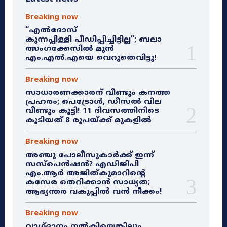
Breaking now
“എൽദോസ്
കുന്നപ്പിള്ളി പീഡിപ്പിച്ചിട്ടില്ല”; ബലാ
ത്സംഗക്കേസിൽ മുൻ
എം.എൽ.എയെ വെറുതെവിട്ടു!
Breaking now
സാധാരണക്കാരന് വീണ്ടും കനത്ത
പ്രഹരം; പെട്രോൾ, ഡീസൽ വില
വീണ്ടും കൂട്ടി! 11 ദിവസത്തിനിടെ
കൂടിയത് 8 രൂപയ്ക്ക് മുകളിൽ
Breaking now
അഞ്ചു പോലീസുകാർക്ക് ഇന്ന്
സസ്‌പെൻഷൻ? എഡിജിപി
എം.ആർ അജിത്കുമാറിൻ്റെ
കസേര തെറിക്കാൻ സാധ്യത;
ആഭ്യന്തര വകുപ്പിൽ വൻ നീക്കം!
Breaking now
വാഗ്ദാനം നൽകിയെങ്കിലും