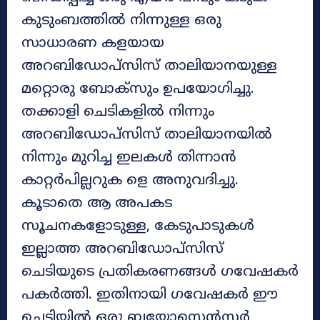
കുടുംബത്തിൽ നിന്നുള്ള ഒരു
സാധാരണ കളയായ
അറബിഡോപ്സിസ് താലിയാനയുള്ള
മറ്റൊരു ബോക്സും ഉപയോഗിച്ചു.
തക്കാളി ചെടികളിൽ നിന്നും
അറബിഡോപ്സിസ് താലിയാനയിൽ
നിന്നും മുറിച്ച ഇലകൾ തിന്നാൻ
കാറ്റർപില്ലറുക ളെ അനുവദിച്ചു.
കൂടാതെ ആ അപകട
സൂചനകളോടുള്ള, കേടുപാടുകൾ
ഇല്ലാത്ത അറബിഡോപ്സിസ്
ചെടിയുടെ പ്രതികരണങ്ങൾ ഗവേഷകർ
പകർത്തി. ഇതിനായി ഗവേഷകർ ഈ
ചെടിയിൽ ഒരു ബയോസെൻസർ