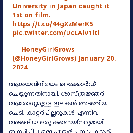
University in Japan caught it
1st on film.
https://t.co/44gXzMerK5
pic.twitter.com/DcLAlV1iti
— HoneyGirlGrows
(@HoneyGirlGrows)
January 20,
2024
ആശയവിനിമയം റെക്കോർഡ്
ചെയ്യുന്നതിനായി, ശാസ്ത്രജ്ഞർ
ആരോഗ്യമുള്ള ഇലകൾ അടങ്ങിയ
ചെടി, കാറ്റർപില്ലറുകൾ എന്നിവ
അടങ്ങിയ ഒരു കണ്ടെയ്നറുമായി
ബന്ധിപ്പിച്ച ഒരു എയർ പമ്പും കടുക്