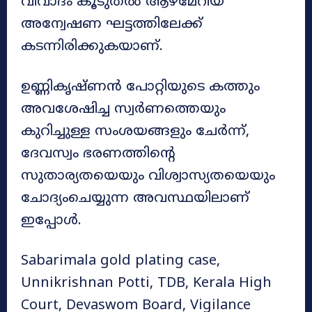
വിവാദം കൂടുതൽ ആഴമേറിയ
അന്വേഷണ ഘട്ടത്തിലേക്ക്
കടന്നിരിക്കുകയാണ്.
ഉണ്ണികൃഷ്ണൻ പോറ്റിയുടെ കത്തും
അവശേഷിച്ച സ്വർണത്തെയും
കുറിച്ചുള്ള സംശയങ്ങളും ചേർന്ന്,
ദേവസ്വം ഭരണത്തിന്റെ
സുതാര്യതയെയും വിശ്വാസ്യതയെയും
ചോദ്യംചെയ്യുന്ന അവസ്ഥയിലാണ്
ഇപ്പോൾ.
Sabarimala gold plating case,
Unnikrishnan Potti, TDB, Kerala High
Court, Devaswom Board, Vigilance