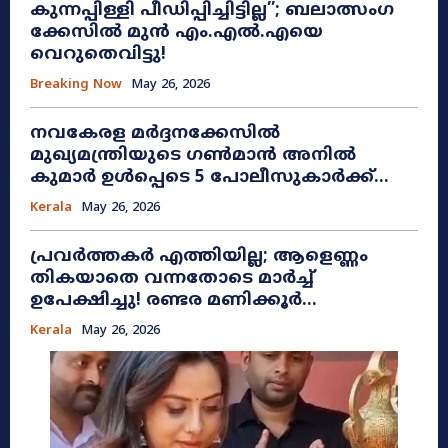
കുന്നപ്പിള്ളി പീഡിപ്പിച്ചിട്ടില്ല”; ബലാത്സംഗ
ക്കേസിൽ മുൻ എം.എൽ.എയെ
വെറുതെവിട്ടു!
Breaking Now
May 26, 2026
നവകേരള മർദ്ദനക്കേസിൽ
മുഖ്യമന്ത്രിയുടെ ഗൺമാൻ അനിൽ
കുമാർ ഉൾപ്പെടെ 5 പോലീസുകാർക്ക്...
Kerala
May 26, 2026
പ്രവർത്തകർ എത്തിയില്ല; ആളെണ്ണം
തികയാതെ വന്നതോടെ മാർച്ച്
ഉപേക്ഷിച്ചു! രണ്ടര മണിക്കൂർ...
Kerala
May 26, 2026