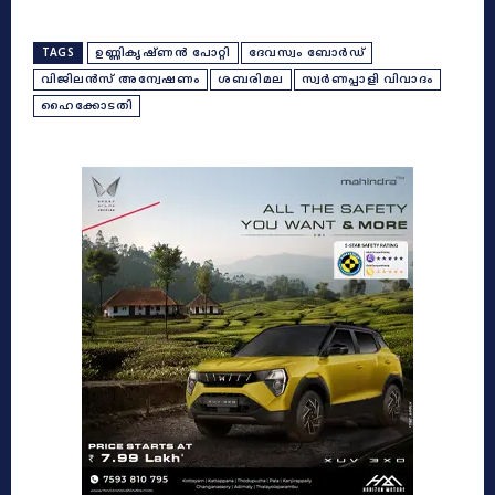
TAGS
ഉണ്ണികൃഷ്ണൻ പോറ്റി
ദേവസ്വം ബോർഡ്
വിജിലൻസ് അന്വേഷണം
ശബരിമല
സ്വർണപ്പാളി വിവാദം
ഹൈക്കോടതി