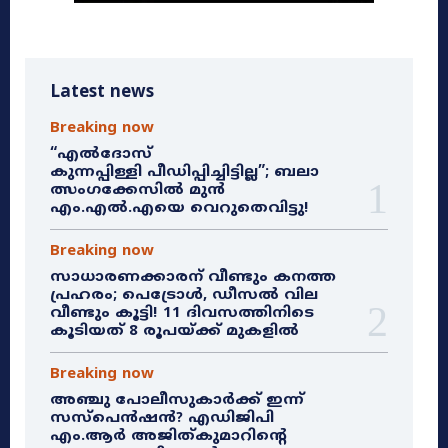
Latest news
Breaking now
“എൽദോസ്
കുന്നപ്പിള്ളി പീഡിപ്പിച്ചിട്ടില്ല”; ബലാ
ത്സംഗക്കേസിൽ മുൻ
എം.എൽ.എയെ വെറുതെവിട്ടു!
Breaking now
സാധാരണക്കാരന് വീണ്ടും കനത്ത
പ്രഹരം; പെട്രോൾ, ഡീസൽ വില
വീണ്ടും കൂട്ടി! 11 ദിവസത്തിനിടെ
കൂടിയത് 8 രൂപയ്ക്ക് മുകളിൽ
Breaking now
അഞ്ചു പോലീസുകാർക്ക് ഇന്ന്
സസ്‌പെൻഷൻ? എഡിജിപി
എം.ആർ അജിത്കുമാറിൻ്റെ