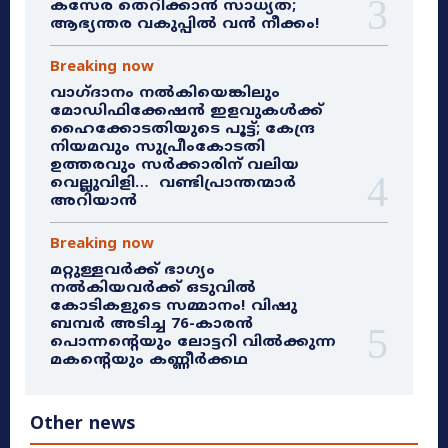
കസേര തെറിക്കാൻ സാധ്യത;
ആഭ്യന്തര വകുപ്പിൽ വൻ നീക്കം!
Breaking now
വാഗ്ദാനം നൽകിയെങ്കിലും
മോഡിഫിക്കേഷൻ ഇളവുകൾക്ക്
ഹൈക്കോടതിയുടെ പൂട്ട്; കേന്ദ്ര
നിയമവും സുപ്രീംകോടതി
ഉത്തരവും സർക്കാരിന് വലിയ
വെല്ലുവിളി… വണ്ടിപ്രാന്തന്മാർ
അറിയാൻ
Breaking now
മറ്റുള്ളവർക്ക് ഭാഗ്യം
നൽകിയവർക്ക് ഒടുവിൽ
കോടികളുടെ സമ്മാനം! വിഷു
ബമ്പർ അടിച്ച 76-കാരൻ
പൊന്നന്റെയും ലോട്ടറി വിൽക്കുന്ന
മകന്റെയും കണ്ണീർക്കഥ
Other news