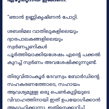
എഴുതുന്നത് ഇങ്ങനെ:
“ഞാൻ ഉണ്ണികൃഷ്ണൻ പോറ്റി.
ശബരിമല വാതിലുകളിലെയും
ദ്വാരപാലകങ്ങളിലെയും
സ്വർണപ്പണികൾ
പൂർത്തിയാക്കിയശേഷം എന്റെ പക്കൽ
കുറച്ച് സ്വർണം അവശേഷിക്കുന്നുണ്ട്.
തിരുവിതാംകൂർ ദേവസ്വം ബോർഡിന്റെ
സഹകരണത്തോടെ, സഹായം
ആവശ്യമുള്ള ഒരു പെൺകുട്ടിയുടെ
വിവാഹത്തിനായി ഇത് ഉപയോഗിക്കാൻ
ആഗ്രഹിക്കുന്നു. ഇതിനെക്കുറിച്ച്