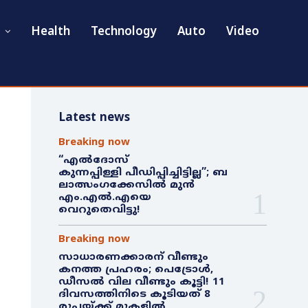
Health
Technology
Auto
Video
Latest news
Breaking now
“എൽദോസ്
കുന്നപ്പിള്ളി പീഡിപ്പിച്ചിട്ടില്ല”; ബ
ലാത്സംഗക്കേസിൽ മുൻ
എം.എൽ.എയെ
വെറുതെവിട്ടു!
Breaking now
സാധാരണക്കാരന് വീണ്ടും
കനത്ത പ്രഹരം; പെട്രോൾ,
ഡീസൽ വില വീണ്ടും കൂട്ടി! 11
ദിവസത്തിനിടെ കൂടിയത് 8
രൂപയ്ക്ക് മുകളിൽ