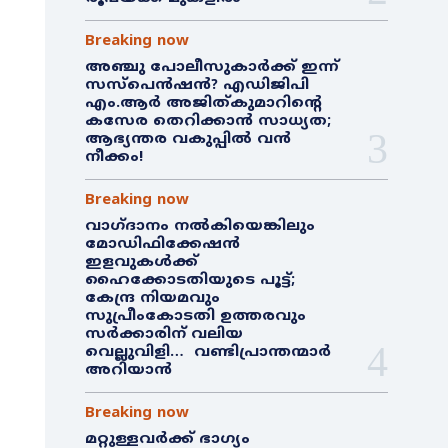
Breaking now
അഞ്ചു പോലീസുകാർക്ക് ഇന്ന്
സസ്‌പെൻഷൻ? എഡിജിപി
എം.ആർ അജിത്കുമാറിൻ്റെ
കസേര തെറിക്കാൻ സാധ്യത;
ആഭ്യന്തര വകുപ്പിൽ വൻ
നീക്കം!
Breaking now
വാഗ്ദാനം നൽകിയെങ്കിലും
മോഡിഫിക്കേഷൻ
ഇളവുകൾക്ക്
ഹൈക്കോടതിയുടെ പൂട്ട്;
കേന്ദ്ര നിയമവും
സുപ്രീംകോടതി ഉത്തരവും
സർക്കാരിന് വലിയ
വെല്ലുവിളി… വണ്ടിപ്രാന്തന്മാർ
അറിയാൻ
Breaking now
മറ്റുള്ളവർക്ക് ഭാഗ്യം