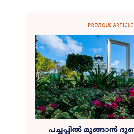
PREVIOUS ARTICLE
പച്ചപ്പിൽ മുങ്ങാൻ ദു