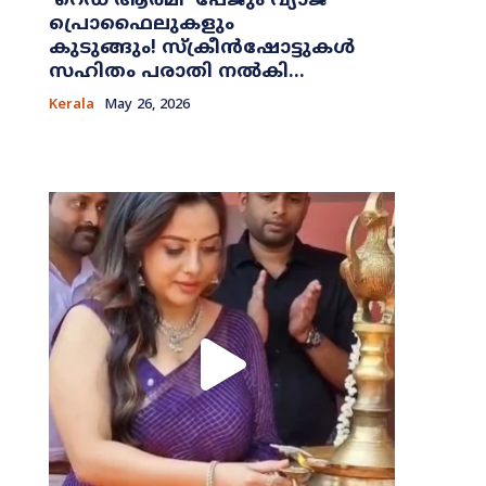
​‘റെഡ് ആർമി’ പേജും വ്യാജ
പ്രൊഫൈലുകളും
കുടുങ്ങും! സ്ക്രീൻഷോട്ടുകൾ
സഹിതം പരാതി നൽകി...
Kerala
May 26, 2026