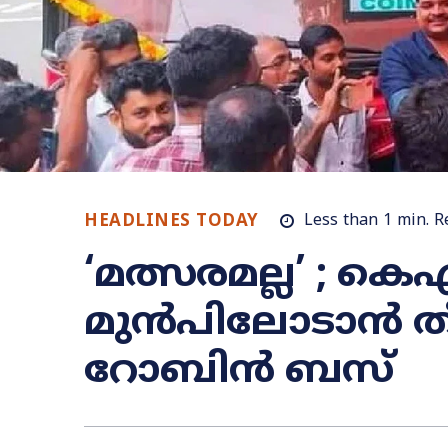
HEADLINES TODAY
Less than 1
min.
R
‘മത്സരമല്ല’ ; 
മുൻപിലോടാൻ തീര
റോബിൻ ബസ്