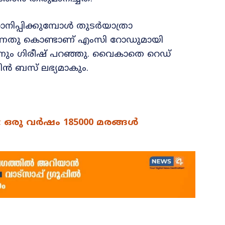
ിപ്പിക്കുമ്പോൾ തുടർയാത്രാ
ട്ടുന്നതു കൊണ്ടാണ് എംസി റോഡുമായി
തെന്നും ഗിരീഷ് പറഞ്ഞു. വൈകാതെ റെഡ്
ബിൻ ബസ് ലഭ്യമാകും.
 ; ഒരു വർഷം 185000 മരങ്ങൾ