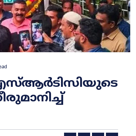
ead
കെഎസ്ആർടിസിയുടെ
ുമാനിച്ച്