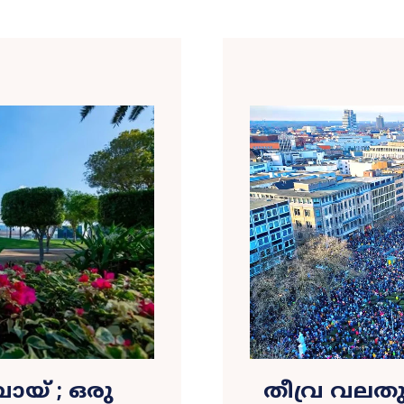
ബായ് ; ഒരു
തീവ്ര വലതു