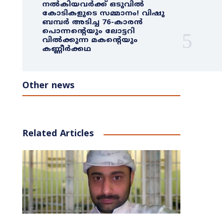
നൽകിയവർക്ക് ഒടുവിൽ
കോടികളുടെ സമ്മാനം! വിഷു
ബമ്പർ അടിച്ച 76-കാരൻ
പൊന്നന്റെയും ലോട്ടറി
വിൽക്കുന്ന മകന്റെയും
കണ്ണീർക്കഥ
Other news
Related Articles