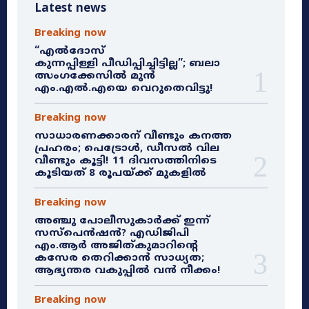
Latest news
Breaking now
“എൽദോസ്
കുന്നപ്പിള്ളി പീഡിപ്പിച്ചിട്ടില്ല”; ബലാ
ത്സംഗക്കേസിൽ മുൻ
എം.എൽ.എയെ വെറുതെവിട്ടു!
Breaking now
സാധാരണക്കാരന് വീണ്ടും കനത്ത
പ്രഹരം; പെട്രോൾ, ഡീസൽ വില
വീണ്ടും കൂട്ടി! 11 ദിവസത്തിനിടെ
കൂടിയത് 8 രൂപയ്ക്ക് മുകളിൽ
Breaking now
അഞ്ചു പോലീസുകാർക്ക് ഇന്ന്
സസ്‌പെൻഷൻ? എഡിജിപി
എം.ആർ അജിത്കുമാറിൻ്റെ
കസേര തെറിക്കാൻ സാധ്യത;
ആഭ്യന്തര വകുപ്പിൽ വൻ നീക്കം!
Breaking now