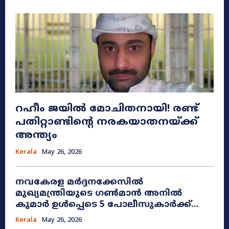
റഹീം ജയിൽ മോചിതനായി! രണ്ട്
പതിറ്റാണ്ടിന്റെ നരകയാതനയ്ക്ക്
അന്ത്യം
Kerala
May 26, 2026
നവകേരള മർദ്ദനക്കേസിൽ
മുഖ്യമന്ത്രിയുടെ ഗൺമാൻ അനിൽ
കുമാർ ഉൾപ്പെടെ 5 പോലീസുകാർക്ക്...
Kerala
May 26, 2026