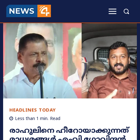
HEADLINES TODAY
Less than 1
min.
Read
രാഹുലിനെ ഹീറോയാക്കുന്നത്
മാധ്യമങ്ങൾ എംവി ​ഗോവിന്ദൻ