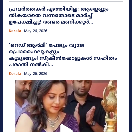
പ്രവർത്തകർ എത്തിയില്ല; ആളെണ്ണം
തികയാതെ വന്നതോടെ മാർച്ച്
ഉപേക്ഷിച്ചു! രണ്ടര മണിക്കൂർ...
Kerala
May 26, 2026
​‘റെഡ് ആർമി’ പേജും വ്യാജ
പ്രൊഫൈലുകളും
കുടുങ്ങും! സ്ക്രീൻഷോട്ടുകൾ സഹിതം
പരാതി നൽകി...
Kerala
May 26, 2026