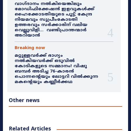
വാഗ്ദാനം നൽകിയെങ്കിലും
മോഡിഫിക്കേഷൻ ഇളവുകൾക്ക്
ഹൈക്കോടതിയുടെ പൂട്ട്; കേന്ദ്ര
നിയമവും സുപ്രീംകോടതി
ഉത്തരവും സർക്കാരിന് വലിയ
വെല്ലുവിളി… വണ്ടിപ്രാന്തന്മാർ
അറിയാൻ
Breaking now
മറ്റുള്ളവർക്ക് ഭാഗ്യം
നൽകിയവർക്ക് ഒടുവിൽ
കോടികളുടെ സമ്മാനം! വിഷു
ബമ്പർ അടിച്ച 76-കാരൻ
പൊന്നന്റെയും ലോട്ടറി വിൽക്കുന്ന
മകന്റെയും കണ്ണീർക്കഥ
Other news
Related Articles