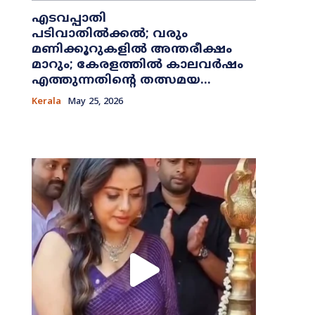
എടവപ്പാതി
പടിവാതിൽക്കൽ; വരും
മണിക്കൂറുകളിൽ അന്തരീക്ഷം
മാറും; കേരളത്തിൽ കാലവർഷം
എത്തുന്നതിന്റെ തത്സമയ...
Kerala
May 25, 2026