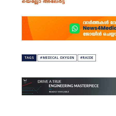
യെല്ലോ അലേർട്ട്
TAGS
#MEDICAL OXYGEN
#RAIDE