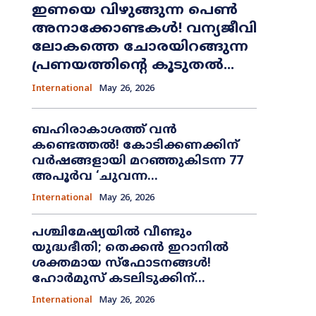
ഇണയെ വിഴുങ്ങുന്ന പെൺ
അനാക്കോണ്ടകൾ! വന്യജീവി
ലോകത്തെ ചോരയിറങ്ങുന്ന
പ്രണയത്തിന്റെ കൂടുതൽ...
International
May 26, 2026
ബഹിരാകാശത്ത് വൻ
കണ്ടെത്തൽ! കോടിക്കണക്കിന്
വർഷങ്ങളായി മറഞ്ഞുകിടന്ന 77
അപൂർവ ‘ചുവന്ന...
International
May 26, 2026
പശ്ചിമേഷ്യയിൽ വീണ്ടും
യുദ്ധഭീതി; തെക്കൻ ഇറാനിൽ
ശക്തമായ സ്ഫോടനങ്ങൾ!
ഹോർമുസ് കടലിടുക്കിന്...
International
May 26, 2026