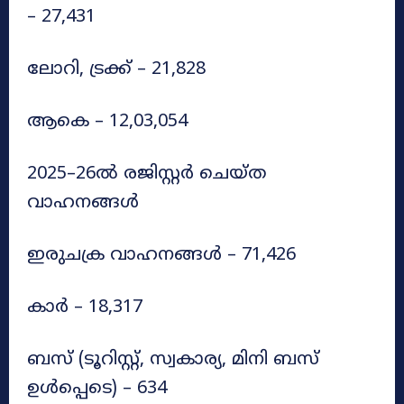
– 27,431
ലോറി, ട്രക്ക് – 21,828
ആകെ – 12,03,054
2025–26ൽ രജിസ്റ്റർ ചെയ്ത
വാഹനങ്ങൾ
ഇരുചക്ര വാഹനങ്ങൾ – 71,426
കാർ – 18,317
ബസ് (ടൂറിസ്റ്റ്, സ്വകാര്യ, മിനി ബസ്
ഉൾപ്പെടെ) – 634