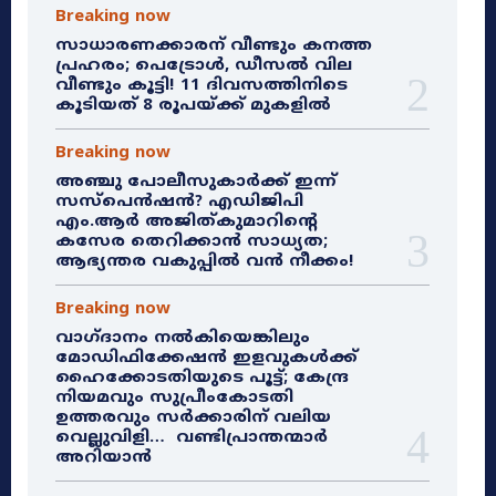
Breaking now
സാധാരണക്കാരന് വീണ്ടും കനത്ത
പ്രഹരം; പെട്രോൾ, ഡീസൽ വില
വീണ്ടും കൂട്ടി! 11 ദിവസത്തിനിടെ
കൂടിയത് 8 രൂപയ്ക്ക് മുകളിൽ
Breaking now
അഞ്ചു പോലീസുകാർക്ക് ഇന്ന്
സസ്‌പെൻഷൻ? എഡിജിപി
എം.ആർ അജിത്കുമാറിൻ്റെ
കസേര തെറിക്കാൻ സാധ്യത;
ആഭ്യന്തര വകുപ്പിൽ വൻ നീക്കം!
Breaking now
വാഗ്ദാനം നൽകിയെങ്കിലും
മോഡിഫിക്കേഷൻ ഇളവുകൾക്ക്
ഹൈക്കോടതിയുടെ പൂട്ട്; കേന്ദ്ര
നിയമവും സുപ്രീംകോടതി
ഉത്തരവും സർക്കാരിന് വലിയ
വെല്ലുവിളി… വണ്ടിപ്രാന്തന്മാർ
അറിയാൻ