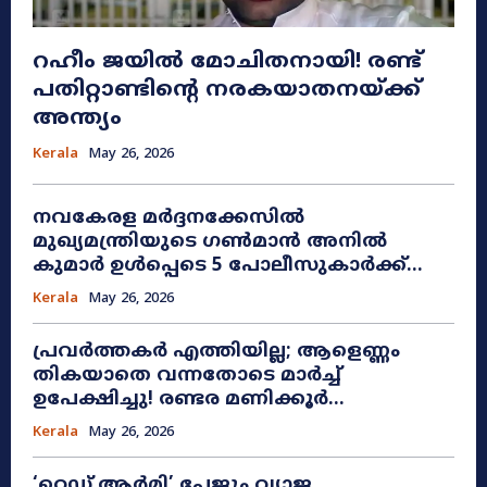
റഹീം ജയിൽ മോചിതനായി! രണ്ട്
പതിറ്റാണ്ടിന്റെ നരകയാതനയ്ക്ക്
അന്ത്യം
Kerala
May 26, 2026
നവകേരള മർദ്ദനക്കേസിൽ
മുഖ്യമന്ത്രിയുടെ ഗൺമാൻ അനിൽ
കുമാർ ഉൾപ്പെടെ 5 പോലീസുകാർക്ക്...
Kerala
May 26, 2026
പ്രവർത്തകർ എത്തിയില്ല; ആളെണ്ണം
തികയാതെ വന്നതോടെ മാർച്ച്
ഉപേക്ഷിച്ചു! രണ്ടര മണിക്കൂർ...
Kerala
May 26, 2026
​‘റെഡ് ആർമി’ പേജും വ്യാജ