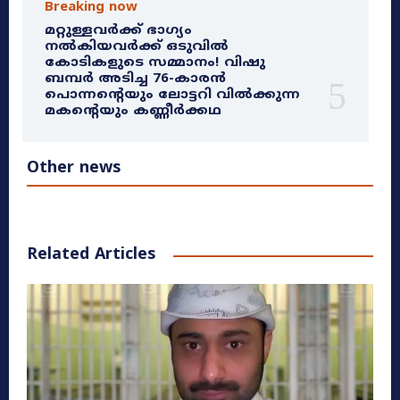
Breaking now
മറ്റുള്ളവർക്ക് ഭാഗ്യം
നൽകിയവർക്ക് ഒടുവിൽ
കോടികളുടെ സമ്മാനം! വിഷു
ബമ്പർ അടിച്ച 76-കാരൻ
പൊന്നന്റെയും ലോട്ടറി വിൽക്കുന്ന
മകന്റെയും കണ്ണീർക്കഥ
Other news
Related Articles