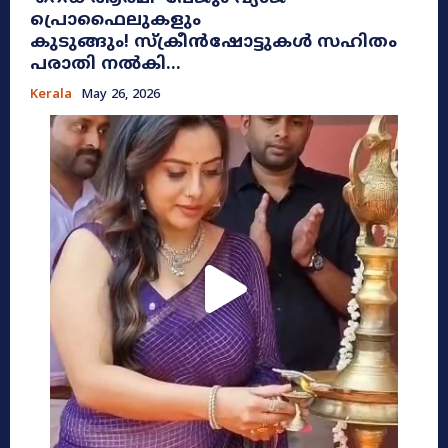
പ്രൊഫൈലുകളും
കുടുങ്ങും! സ്ക്രീൻഷോട്ടുകൾ സഹിതം
പരാതി നൽകി...
Kerala
May 26, 2026