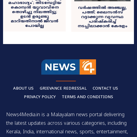
മഹാഭാഗ്യം’; തിടമ്പേറ്റിയ
കൊമ്പൻ യുവാവിനെ
വർഷത്തിൽ അഞ്ചല്ല,
തൊഴിച്ചു നിലത്തിട്ടു;
പത്ത്; ലൈസൻസ്
ഉടൻ ഉരുണ്ടു
റദ്ദാക്കുന്ന വ്യവസ്ഥ
മാറിയതിനാൽ ജീവൻ
പരിഷ്‌കരിച്ച്
പോയില്ല
നടപ്പിലാക്കാൻ കേരളം
ABOUT US
GRIEVANCE REDRESSAL
CONTACT US
PRIVACY POLICY
TERMS AND CONDITIONS
News4Media.in is a Malayalam news portal delivering
the latest updates across various categories, including
Kerala, India, international news, sports, entertainment,