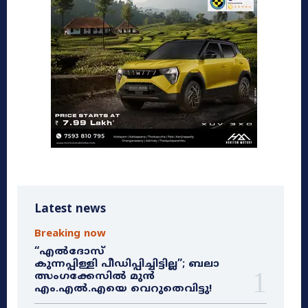
Latest news
Breaking now
“എൽദോസ്
കുന്നപ്പിള്ളി പീഡിപ്പിച്ചിട്ടില്ല”; ബലാ
ത്സംഗക്കേസിൽ മുൻ
എം.എൽ.എയെ വെറുതെവിട്ടു!