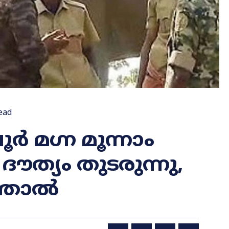
ead
 മഗ്ന മൂന്നാം
ദൗത്യം തുടരുന്നു,
ത്താൽ