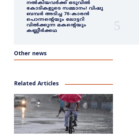
നൽകിയവർക്ക് ഒടുവിൽ
കോടികളുടെ സമ്മാനം! വിഷു
ബമ്പർ അടിച്ച 76-കാരൻ
പൊന്നന്റെയും ലോട്ടറി
വിൽക്കുന്ന മകന്റെയും
കണ്ണീർക്കഥ
Other news
Related Articles