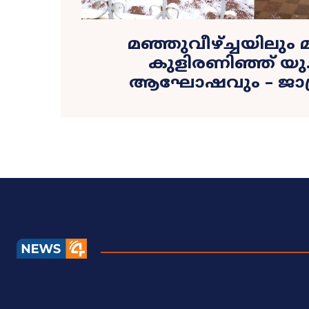
മഞ്ഞുവീഴ്ച്ചയിലും
കുളിരണിഞ്ഞ് യു
ആഘോഷവും – ജാഗ