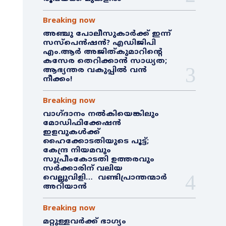
Breaking now
അഞ്ചു പോലീസുകാർക്ക് ഇന്ന്
സസ്‌പെൻഷൻ? എഡിജിപി
എം.ആർ അജിത്കുമാറിൻ്റെ
കസേര തെറിക്കാൻ സാധ്യത;
ആഭ്യന്തര വകുപ്പിൽ വൻ
നീക്കം!
Breaking now
വാഗ്ദാനം നൽകിയെങ്കിലും
മോഡിഫിക്കേഷൻ
ഇളവുകൾക്ക്
ഹൈക്കോടതിയുടെ പൂട്ട്;
കേന്ദ്ര നിയമവും
സുപ്രീംകോടതി ഉത്തരവും
സർക്കാരിന് വലിയ
വെല്ലുവിളി… വണ്ടിപ്രാന്തന്മാർ
അറിയാൻ
Breaking now
മറ്റുള്ളവർക്ക് ഭാഗ്യം