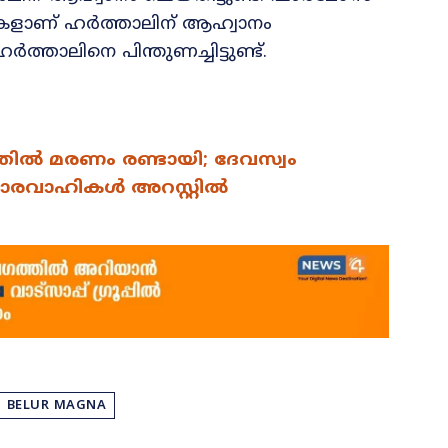
കളാണ് ഹർത്താലിന് ആഹ്വാനം
താലിനെ പിന്തുണച്ചിട്ടുണ്ട്.
തിൽ മരണം രണ്ടായി; ദേവസ്വം
ി ഭാരവാഹികൾ അറസ്റ്റിൽ
BELUR MAGNA