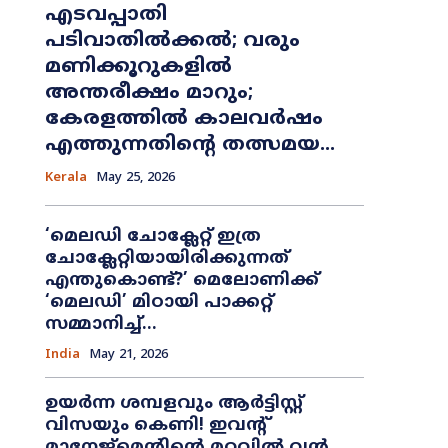
എടവപ്പാതി
പടിവാതിൽക്കൽ; വരും
മണിക്കൂറുകളിൽ
അന്തരീക്ഷം മാറും;
കേരളത്തിൽ കാലവർഷം
എത്തുന്നതിന്റെ തത്സമയ...
Kerala
May 25, 2026
​‘മെലഡി ചോക്ലേറ്റ് ഇത്ര
ചോക്ലേറ്റിയായിരിക്കുന്നത്
എന്തുകൊണ്ട്?’ മെലോണിക്ക്
‘മെലഡി’ മിഠായി പാക്കറ്റ്
സമ്മാനിച്ച്...
India
May 21, 2026
ഉയർന്ന ശമ്പളവും ആർട്ടിസ്റ്റ്
വിസയും കെണി! ഇവന്റ്
മാനേജ്‌മെന്റിന്റെ മറവിൽ വൻ