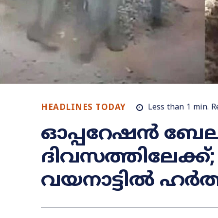
HEADLINES TODAY
Less than 1
min.
R
ഓപ്പറേഷൻ ബേലൂർ
ദിവസത്തിലേക്ക്; 
വയനാട്ടിൽ ഹർ