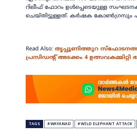
റിലീഫ് ഫോറം ഉൾപ്പെടെയുള്ള സംഘടന
ചെയ്തിട്ടുള്ളത്. കർഷക കോൺഗ്രസും ഹർത്
Read Also:
തൃപ്പൂണിത്തുറ സ്ഫോടനത്
പ്രസിഡന്റ് അടക്കം 4 ഉത്സവകമ്മിറ്റ
TAGS
#WAYANAD
#WILD ELEPHANT ATTACK