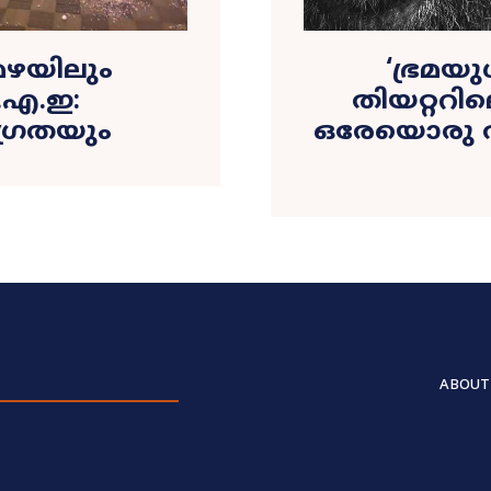
 മഴയിലും
‘ഭ്രമയ
.എ.ഇ:
തിയറ്ററി
്രതയും
ഒരേയൊരു അപ
ABOUT