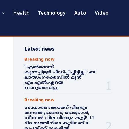
Health
Technology
Auto
Video
Latest news
Breaking now
“എൽദോസ്
കുന്നപ്പിള്ളി പീഡിപ്പിച്ചിട്ടില്ല”; ബ
ലാത്സംഗക്കേസിൽ മുൻ
എം.എൽ.എയെ
വെറുതെവിട്ടു!
Breaking now
സാധാരണക്കാരന് വീണ്ടും
കനത്ത പ്രഹരം; പെട്രോൾ,
ഡീസൽ വില വീണ്ടും കൂട്ടി! 11
ദിവസത്തിനിടെ കൂടിയത് 8
രൂപയ്ക്ക് മുകളിൽ