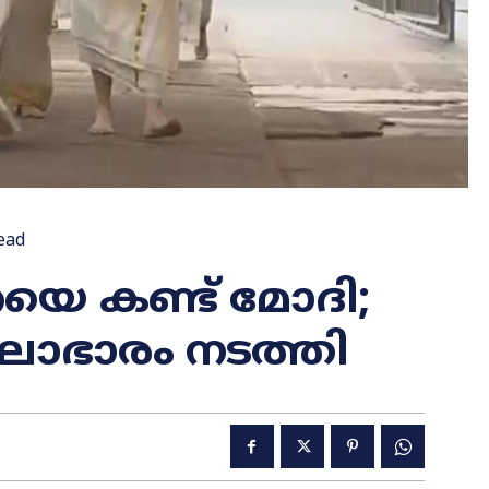
ead
െ കണ്ട് മോദി;
ലാഭാരം നടത്തി