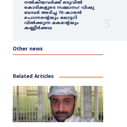
നൽകിയവർക്ക് ഒടുവിൽ
കോടികളുടെ സമ്മാനം! വിഷു
ബമ്പർ അടിച്ച 76-കാരൻ
പൊന്നന്റെയും ലോട്ടറി
വിൽക്കുന്ന മകന്റെയും
കണ്ണീർക്കഥ
Other news
Related Articles