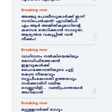
Breaking now
അഞ്ചു പോലീസുകാർക്ക് ഇന്ന്
സസ്‌പെൻഷൻ? എഡിജിപി
എം.ആർ അജിത്കുമാറിൻ്റെ
കസേര തെറിക്കാൻ സാധ്യത;
ആഭ്യന്തര വകുപ്പിൽ വൻ
നീക്കം!
Breaking now
വാഗ്ദാനം നൽകിയെങ്കിലും
മോഡിഫിക്കേഷൻ
ഇളവുകൾക്ക്
ഹൈക്കോടതിയുടെ പൂട്ട്;
കേന്ദ്ര നിയമവും
സുപ്രീംകോടതി ഉത്തരവും
സർക്കാരിന് വലിയ
വെല്ലുവിളി… വണ്ടിപ്രാന്തന്മാർ
അറിയാൻ
Breaking now
മറ്റുള്ളവർക്ക് ഭാഗ്യം