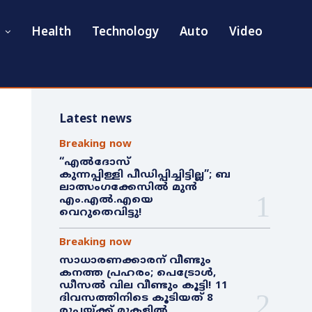
Health
Technology
Auto
Video
Latest news
Breaking now
“എൽദോസ്
കുന്നപ്പിള്ളി പീഡിപ്പിച്ചിട്ടില്ല”; ബ
ലാത്സംഗക്കേസിൽ മുൻ
എം.എൽ.എയെ
വെറുതെവിട്ടു!
Breaking now
സാധാരണക്കാരന് വീണ്ടും
കനത്ത പ്രഹരം; പെട്രോൾ,
ഡീസൽ വില വീണ്ടും കൂട്ടി! 11
ദിവസത്തിനിടെ കൂടിയത് 8
രൂപയ്ക്ക് മുകളിൽ