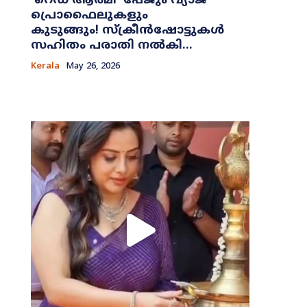
​‘റെഡ് ആർമി’ പേജും വ്യാജ
പ്രൊഫൈലുകളും
കുടുങ്ങും! സ്ക്രീൻഷോട്ടുകൾ
സഹിതം പരാതി നൽകി...
Kerala
May 26, 2026