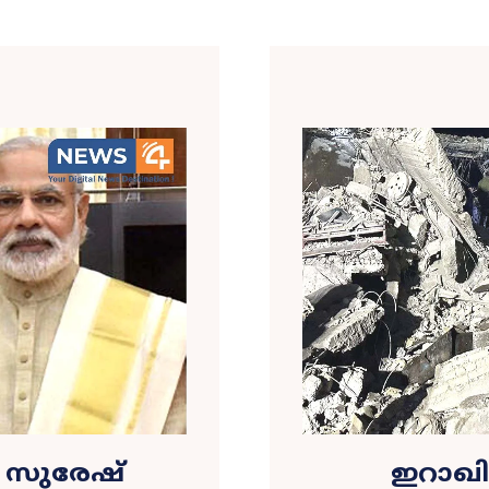
ി; സുരേഷ്
ഇറാഖ