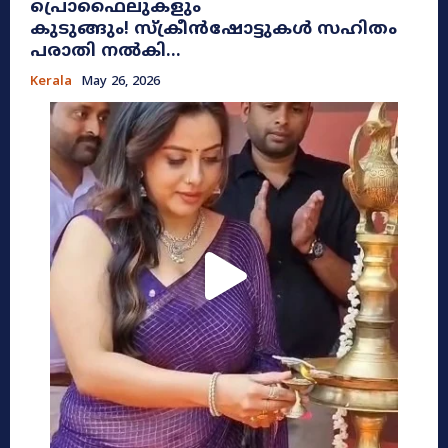
പ്രൊഫൈലുകളും
കുടുങ്ങും! സ്ക്രീൻഷോട്ടുകൾ സഹിതം
പരാതി നൽകി...
Kerala
May 26, 2026