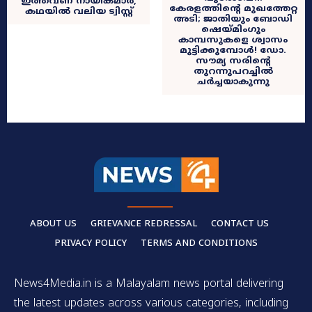
ഇത്തവണ നായികമാർ,
കേരളത്തിന്റെ മുഖത്തേറ്റ
കഥയിൽ വലിയ ട്വിസ്റ്റ്
അടി; ജാതിയും ബോഡി
ഷെയ്മിംഗും
കാമ്പസുകളെ ശ്വാസം
മുട്ടിക്കുമ്പോൾ! ഡോ.
സൗമ്യ സരിന്റെ
തുറന്നുപറച്ചിൽ
ചർച്ചയാകുന്നു
ABOUT US
GRIEVANCE REDRESSAL
CONTACT US
PRIVACY POLICY
TERMS AND CONDITIONS
News4Media.in is a Malayalam news portal delivering
the latest updates across various categories, including