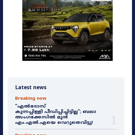
Latest news
Breaking now
“എൽദോസ്
കുന്നപ്പിള്ളി പീഡിപ്പിച്ചിട്ടില്ല”; ബലാ
ത്സംഗക്കേസിൽ മുൻ
എം.എൽ.എയെ വെറുതെവിട്ടു!