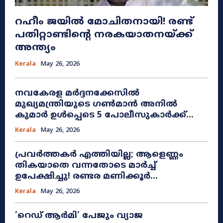
റഹീം ജയിൽ മോചിതനായി! രണ്ട്
പതിറ്റാണ്ടിന്റെ നരകയാതനയ്ക്ക്
അന്ത്യം
Kerala
May 26, 2026
നവകേരള മർദ്ദനക്കേസിൽ
മുഖ്യമന്ത്രിയുടെ ഗൺമാൻ അനിൽ
കുമാർ ഉൾപ്പെടെ 5 പോലീസുകാർക്ക്...
Kerala
May 26, 2026
പ്രവർത്തകർ എത്തിയില്ല; ആളെണ്ണം
തികയാതെ വന്നതോടെ മാർച്ച്
ഉപേക്ഷിച്ചു! രണ്ടര മണിക്കൂർ...
Kerala
May 26, 2026
​‘റെഡ് ആർമി’ പേജും വ്യാജ