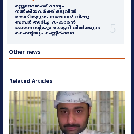
മറ്റുള്ളവർക്ക് ഭാഗ്യം
നൽകിയവർക്ക് ഒടുവിൽ
കോടികളുടെ സമ്മാനം! വിഷു
ബമ്പർ അടിച്ച 76-കാരൻ
പൊന്നന്റെയും ലോട്ടറി വിൽക്കുന്ന
മകന്റെയും കണ്ണീർക്കഥ
Other news
Related Articles