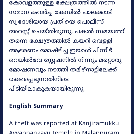
കോവളത്തുള്ള ക്ഷേത്രത്തിൽ നടന്ന
സമാന കവർച്ച കേസിൽ പാലക്കാട്
സ്വദേശിയായ പ്രതിയെ പൊലീസ്
അറസ്റ്റ് ചെയ്തിരുന്നു. പകൽ സമയത്ത്
തന്നെ ക്ഷേത്രത്തിൽ കയറി വെള്ളി
ആഭരണം മോഷ്ടിച്ച ഇയാൾ പിന്നീട്
റെയിൽവേ സ്റ്റേഷനിൽ നിന്നും മറ്റൊരു
മോഷണവും നടത്തി തമിഴ്നാട്ടിലേക്ക്
രക്ഷപ്പെടുന്നതിനിടെ
പിടിയിലാകുകയായിരുന്നു.
English Summary
A theft was reported at Kanjiramukku
Ayyappankavu temple in Malappuram,