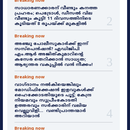
Breaking now
സാധാരണക്കാരന് വീണ്ടും കനത്ത
പ്രഹരം; പെട്രോൾ, ഡീസൽ വില
വീണ്ടും കൂട്ടി! 11 ദിവസത്തിനിടെ
കൂടിയത് 8 രൂപയ്ക്ക് മുകളിൽ
Breaking now
അഞ്ചു പോലീസുകാർക്ക് ഇന്ന്
സസ്‌പെൻഷൻ? എഡിജിപി
എം.ആർ അജിത്കുമാറിൻ്റെ
കസേര തെറിക്കാൻ സാധ്യത;
ആഭ്യന്തര വകുപ്പിൽ വൻ നീക്കം!
Breaking now
വാഗ്ദാനം നൽകിയെങ്കിലും
മോഡിഫിക്കേഷൻ ഇളവുകൾക്ക്
ഹൈക്കോടതിയുടെ പൂട്ട്; കേന്ദ്ര
നിയമവും സുപ്രീംകോടതി
ഉത്തരവും സർക്കാരിന് വലിയ
വെല്ലുവിളി… വണ്ടിപ്രാന്തന്മാർ
അറിയാൻ
Breaking now