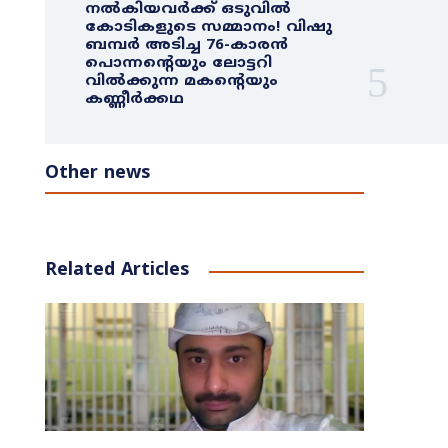
നൽകിയവർക്ക് ഒടുവിൽ
കോടികളുടെ സമ്മാനം! വിഷു
ബമ്പർ അടിച്ച 76-കാരൻ
പൊന്നന്റെയും ലോട്ടറി
വിൽക്കുന്ന മകന്റെയും
കണ്ണീർക്കഥ
Other news
Related Articles