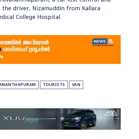
iruvananthapuram, a car lost control and
ng the driver, Nizamuddin from Kallara
ical College Hospital.
VANANTHAPURAM
TOURISTS
VAN