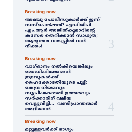
Breaking now
അഞ്ചു പോലീസുകാർക്ക് ഇന്ന്
സസ്‌പെൻഷൻ? എഡിജിപി
എം.ആർ അജിത്കുമാറിൻ്റെ
കസേര തെറിക്കാൻ സാധ്യത;
ആഭ്യന്തര വകുപ്പിൽ വൻ
നീക്കം!
Breaking now
വാഗ്ദാനം നൽകിയെങ്കിലും
മോഡിഫിക്കേഷൻ
ഇളവുകൾക്ക്
ഹൈക്കോടതിയുടെ പൂട്ട്;
കേന്ദ്ര നിയമവും
സുപ്രീംകോടതി ഉത്തരവും
സർക്കാരിന് വലിയ
വെല്ലുവിളി… വണ്ടിപ്രാന്തന്മാർ
അറിയാൻ
Breaking now
മറ്റുള്ളവർക്ക് ഭാഗ്യം