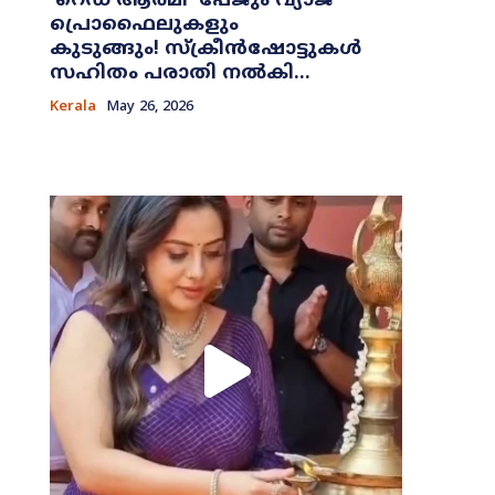
​‘റെഡ് ആർമി’ പേജും വ്യാജ
പ്രൊഫൈലുകളും
കുടുങ്ങും! സ്ക്രീൻഷോട്ടുകൾ
സഹിതം പരാതി നൽകി...
Kerala
May 26, 2026