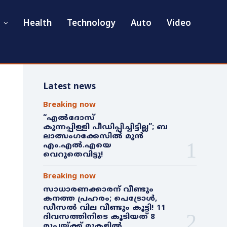
Health
Technology
Auto
Video
Latest news
Breaking now
“എൽദോസ്
കുന്നപ്പിള്ളി പീഡിപ്പിച്ചിട്ടില്ല”; ബ
ലാത്സംഗക്കേസിൽ മുൻ
എം.എൽ.എയെ
വെറുതെവിട്ടു!
Breaking now
സാധാരണക്കാരന് വീണ്ടും
കനത്ത പ്രഹരം; പെട്രോൾ,
ഡീസൽ വില വീണ്ടും കൂട്ടി! 11
ദിവസത്തിനിടെ കൂടിയത് 8
രൂപയ്ക്ക് മുകളിൽ