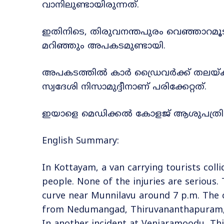
വാനിലുണ്ടായിരുന്നത്.
ഇതിനിടെ, തിരുവനന്തപുരം വെഞ്ഞാറമൂട് ക
മറിഞ്ഞും അപകടമുണ്ടായി.
അപകടത്തിൽ കാർ ഡ്രൈവർക്ക് തലയ്ക്ക് ഗു
സ്വദേശി നിസാമുദ്ദീനാണ് പരിക്കേറ്റത്.
ഇയാളെ മെഡിക്കൽ കോളജ് ആശുപത്രിയിൽ‌ 
English Summary:
In Kottayam, a van carrying tourists colli
people. None of the injuries are serious.
curve near Munnilavu around 7 p.m. The 
from Nedumangad, Thiruvananthapuram, wer