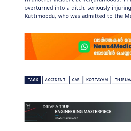
In another incident at Venjaramoodu, Th
overturned into a ditch, seriously injuri
Kuttimoodu, who was admitted to the Med
TAGS
ACCIDENT
CAR
KOTTAYAM
THIRU