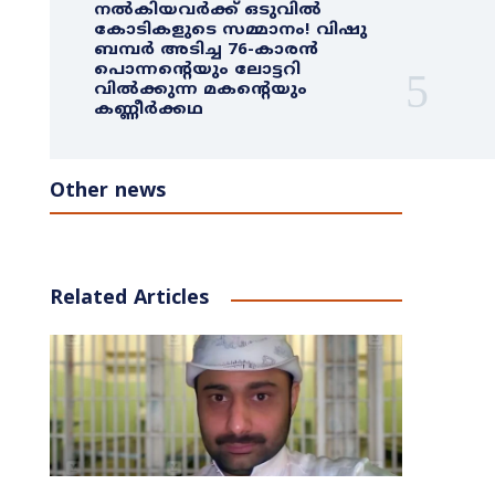
നൽകിയവർക്ക് ഒടുവിൽ
കോടികളുടെ സമ്മാനം! വിഷു
ബമ്പർ അടിച്ച 76-കാരൻ
പൊന്നന്റെയും ലോട്ടറി
വിൽക്കുന്ന മകന്റെയും
കണ്ണീർക്കഥ
Other news
Related Articles