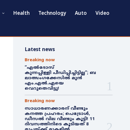
Health
Technology
Auto
Video
Latest news
Breaking now
“എൽദോസ്
കുന്നപ്പിള്ളി പീഡിപ്പിച്ചിട്ടില്ല”; ബ
ലാത്സംഗക്കേസിൽ മുൻ
എം.എൽ.എയെ
വെറുതെവിട്ടു!
Breaking now
സാധാരണക്കാരന് വീണ്ടും
കനത്ത പ്രഹരം; പെട്രോൾ,
ഡീസൽ വില വീണ്ടും കൂട്ടി! 11
ദിവസത്തിനിടെ കൂടിയത് 8
രൂപയ്ക്ക് മുകളിൽ