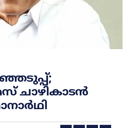
െടുപ്പ്;
സ് ചാഴികാടന്‍
നാര്‍ഥി