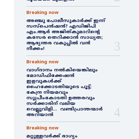
Breaking now
അഞ്ചു പോലീസുകാർക്ക് ഇന്ന്
സസ്‌പെൻഷൻ? എഡിജിപി
എം.ആർ അജിത്കുമാറിൻ്റെ
കസേര തെറിക്കാൻ സാധ്യത;
ആഭ്യന്തര വകുപ്പിൽ വൻ
നീക്കം!
Breaking now
വാഗ്ദാനം നൽകിയെങ്കിലും
മോഡിഫിക്കേഷൻ
ഇളവുകൾക്ക്
ഹൈക്കോടതിയുടെ പൂട്ട്;
കേന്ദ്ര നിയമവും
സുപ്രീംകോടതി ഉത്തരവും
സർക്കാരിന് വലിയ
വെല്ലുവിളി… വണ്ടിപ്രാന്തന്മാർ
അറിയാൻ
Breaking now
മറ്റുള്ളവർക്ക് ഭാഗ്യം