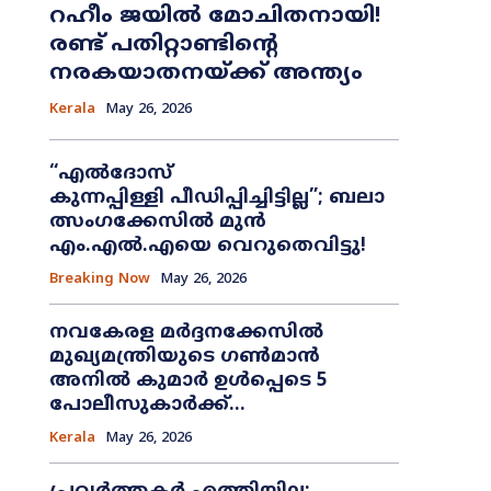
റഹീം ജയിൽ മോചിതനായി!
രണ്ട് പതിറ്റാണ്ടിന്റെ
നരകയാതനയ്ക്ക് അന്ത്യം
Kerala
May 26, 2026
“എൽദോസ്
കുന്നപ്പിള്ളി പീഡിപ്പിച്ചിട്ടില്ല”; ബലാ
ത്സംഗക്കേസിൽ മുൻ
എം.എൽ.എയെ വെറുതെവിട്ടു!
Breaking Now
May 26, 2026
നവകേരള മർദ്ദനക്കേസിൽ
മുഖ്യമന്ത്രിയുടെ ഗൺമാൻ
അനിൽ കുമാർ ഉൾപ്പെടെ 5
പോലീസുകാർക്ക്...
Kerala
May 26, 2026