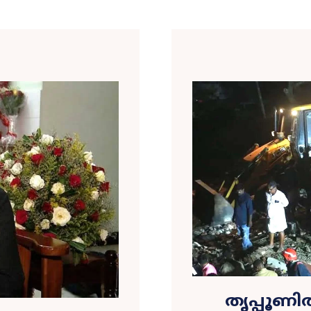
തൃപ്പൂണ