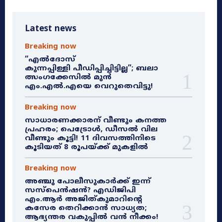
Latest news
Breaking now
“എൽദോസ്
കുന്നപ്പിള്ളി പീഡിപ്പിച്ചിട്ടില്ല”; ബലാ
ത്സംഗക്കേസിൽ മുൻ
എം.എൽ.എയെ വെറുതെവിട്ടു!
Breaking now
സാധാരണക്കാരന് വീണ്ടും കനത്ത
പ്രഹരം; പെട്രോൾ, ഡീസൽ വില
വീണ്ടും കൂട്ടി! 11 ദിവസത്തിനിടെ
കൂടിയത് 8 രൂപയ്ക്ക് മുകളിൽ
Breaking now
അഞ്ചു പോലീസുകാർക്ക് ഇന്ന്
സസ്‌പെൻഷൻ? എഡിജിപി
എം.ആർ അജിത്കുമാറിൻ്റെ
കസേര തെറിക്കാൻ സാധ്യത;
ആഭ്യന്തര വകുപ്പിൽ വൻ നീക്കം!