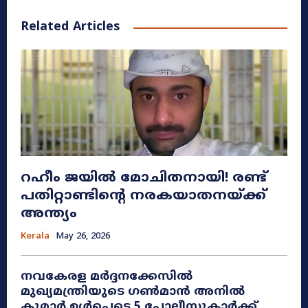
Related Articles
റഹീം ജയിൽ മോചിതനായി! രണ്ട്
പതിറ്റാണ്ടിന്റെ നരകയാതനയ്ക്ക്
അന്ത്യം
Kerala
May 26, 2026
നവകേരള മർദ്ദനക്കേസിൽ
മുഖ്യമന്ത്രിയുടെ ഗൺമാൻ അനിൽ
കുമാർ ഉൾപ്പെടെ 5 പോലീസുകാർക്ക്...