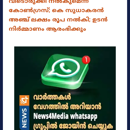
വീടൊരുക്കി നൽകുമെന്ന്
കോൺഗ്രസ്; കെ സുധാകരന്‍
അഞ്ച് ലക്ഷം രൂപ നല്‍കി; ഉടൻ
നിർമ്മാണം ആരംഭിക്കും