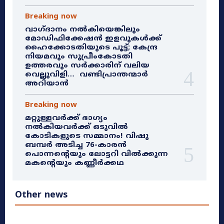
Breaking now
വാഗ്ദാനം നൽകിയെങ്കിലും
മോഡിഫിക്കേഷൻ ഇളവുകൾക്ക്
ഹൈക്കോടതിയുടെ പൂട്ട്; കേന്ദ്ര
നിയമവും സുപ്രീംകോടതി
ഉത്തരവും സർക്കാരിന് വലിയ
വെല്ലുവിളി… വണ്ടിപ്രാന്തന്മാർ
അറിയാൻ
Breaking now
മറ്റുള്ളവർക്ക് ഭാഗ്യം
നൽകിയവർക്ക് ഒടുവിൽ
കോടികളുടെ സമ്മാനം! വിഷു
ബമ്പർ അടിച്ച 76-കാരൻ
പൊന്നന്റെയും ലോട്ടറി വിൽക്കുന്ന
മകന്റെയും കണ്ണീർക്കഥ
Other news