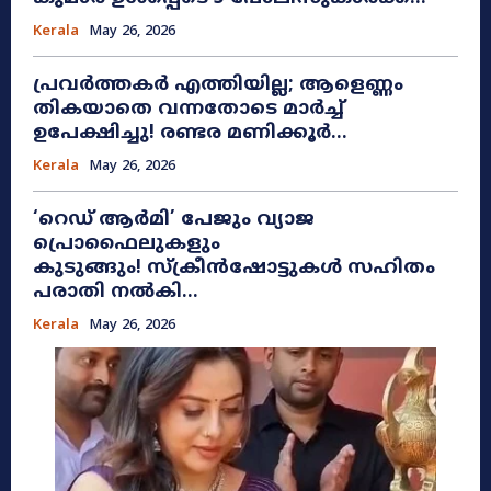
Kerala
May 26, 2026
പ്രവർത്തകർ എത്തിയില്ല; ആളെണ്ണം
തികയാതെ വന്നതോടെ മാർച്ച്
ഉപേക്ഷിച്ചു! രണ്ടര മണിക്കൂർ...
Kerala
May 26, 2026
​‘റെഡ് ആർമി’ പേജും വ്യാജ
പ്രൊഫൈലുകളും
കുടുങ്ങും! സ്ക്രീൻഷോട്ടുകൾ സഹിതം
പരാതി നൽകി...
Kerala
May 26, 2026