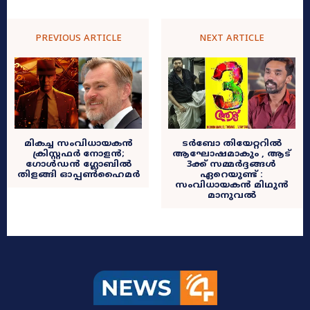
PREVIOUS ARTICLE
NEXT ARTICLE
മികച്ച സംവിധായകൻ
ടർബോ തിയേറ്ററിൽ
ക്രിസ്റ്റഫർ നോളൻ;
ആഘോഷമാകും , ആട്
ഗോൾഡൻ ഗ്ലോബിൽ
3ക്ക് സമ്മർദ്ദങ്ങൾ
തിളങ്ങി ഓപ്പൺഹൈമർ
ഏറെയുണ്ട് :
സംവിധായകൻ മിഥുൻ
മാനുവൽ