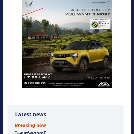
Latest news
Breaking now
“എൽദോസ്