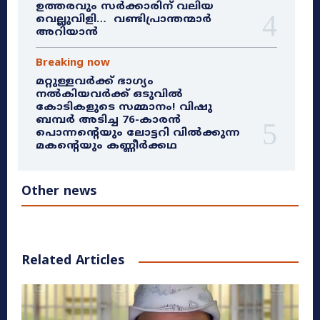
ഉത്തരവും സർക്കാരിന് വലിയ
വെല്ലുവിളി… വണ്ടിപ്രാന്തന്മാർ
അറിയാൻ
Breaking now
മറ്റുള്ളവർക്ക് ഭാഗ്യം
നൽകിയവർക്ക് ഒടുവിൽ
കോടികളുടെ സമ്മാനം! വിഷു
ബമ്പർ അടിച്ച 76-കാരൻ
പൊന്നന്റെയും ലോട്ടറി വിൽക്കുന്ന
മകന്റെയും കണ്ണീർക്കഥ
Other news
Related Articles