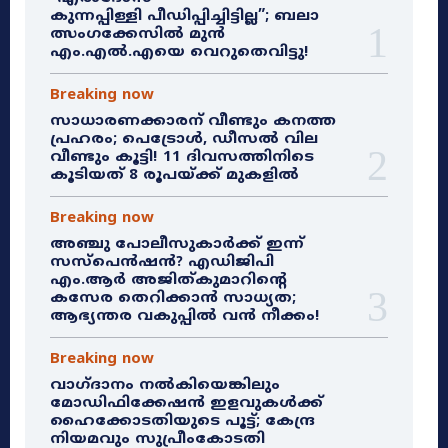
കുന്നപ്പിള്ളി പീഡിപ്പിച്ചിട്ടില്ല”; ബലാ
ത്സംഗക്കേസിൽ മുൻ
എം.എൽ.എയെ വെറുതെവിട്ടു!
Breaking now
സാധാരണക്കാരന് വീണ്ടും കനത്ത
പ്രഹരം; പെട്രോൾ, ഡീസൽ വില
വീണ്ടും കൂട്ടി! 11 ദിവസത്തിനിടെ
കൂടിയത് 8 രൂപയ്ക്ക് മുകളിൽ
Breaking now
അഞ്ചു പോലീസുകാർക്ക് ഇന്ന്
സസ്‌പെൻഷൻ? എഡിജിപി
എം.ആർ അജിത്കുമാറിൻ്റെ
കസേര തെറിക്കാൻ സാധ്യത;
ആഭ്യന്തര വകുപ്പിൽ വൻ നീക്കം!
Breaking now
വാഗ്ദാനം നൽകിയെങ്കിലും
മോഡിഫിക്കേഷൻ ഇളവുകൾക്ക്
ഹൈക്കോടതിയുടെ പൂട്ട്; കേന്ദ്ര
നിയമവും സുപ്രീംകോടതി