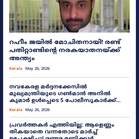
റഹീം ജയിൽ മോചിതനായി! രണ്ട്
പതിറ്റാണ്ടിന്റെ നരകയാതനയ്ക്ക്
അന്ത്യം
Kerala
May 26, 2026
നവകേരള മർദ്ദനക്കേസിൽ
മുഖ്യമന്ത്രിയുടെ ഗൺമാൻ അനിൽ
കുമാർ ഉൾപ്പെടെ 5 പോലീസുകാർക്ക്...
Kerala
May 26, 2026
പ്രവർത്തകർ എത്തിയില്ല; ആളെണ്ണം
തികയാതെ വന്നതോടെ മാർച്ച്
ഉപേക്ഷിച്ചു! രണ്ടര മണിക്കൂർ...