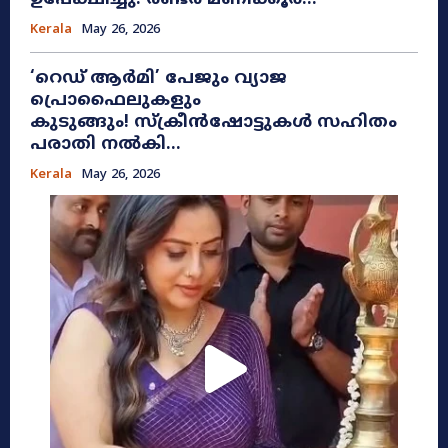
Kerala
May 26, 2026
​‘റെഡ് ആർമി’ പേജും വ്യാജ
പ്രൊഫൈലുകളും
കുടുങ്ങും! സ്ക്രീൻഷോട്ടുകൾ സഹിതം
പരാതി നൽകി...
Kerala
May 26, 2026