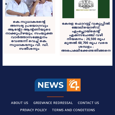
കെ.സുധാകരന്റെ
കേരള ഫോറസ്റ്റ് വകുപ്പിൽ
അസഭ്യ പ്രയോഗവും
ജോലിയൊഴിവ്;
ആന്റോ ആന്റണിയുടെ
എംപ്ലോയ്‌മെന്റ്
നാക്കുപിഴയും; സംയുക്ത
എക്‌സ്‌ചേഞ്ച് വഴി
വാർത്താസമ്മേളനം
നിയമനം ; 26,500 രൂപ
വേണ്ടന്ന് വെച്ച് കെ.
മുതൽ 60,700 രൂപ വരെ
സുധാകരനും വി. ഡി.
ശമ്പളം ;
സതീശനും
അപേക്ഷിക്കേണ്ടതിങ്ങനെ
ABOUT US
GRIEVANCE REDRESSAL
CONTACT US
PRIVACY POLICY
TERMS AND CONDITIONS