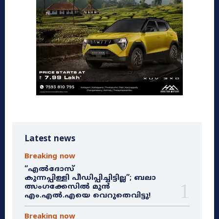
Latest news
Breaking now
“എൽദോസ്
കുന്നപ്പിള്ളി പീഡിപ്പിച്ചിട്ടില്ല”; ബലാ
ത്സംഗക്കേസിൽ മുൻ
എം.എൽ.എയെ വെറുതെവിട്ടു!
Breaking now