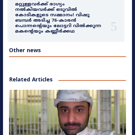
മറ്റുള്ളവർക്ക് ഭാഗ്യം
നൽകിയവർക്ക് ഒടുവിൽ
കോടികളുടെ സമ്മാനം! വിഷു
ബമ്പർ അടിച്ച 76-കാരൻ
പൊന്നന്റെയും ലോട്ടറി വിൽക്കുന്ന
മകന്റെയും കണ്ണീർക്കഥ
Other news
Related Articles