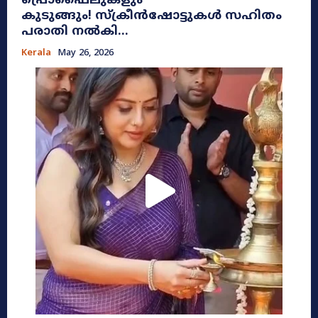
പ്രൊഫൈലുകളും
കുടുങ്ങും! സ്ക്രീൻഷോട്ടുകൾ സഹിതം
പരാതി നൽകി...
Kerala
May 26, 2026