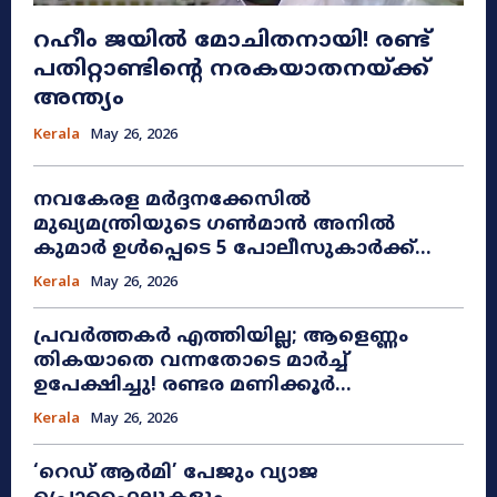
റഹീം ജയിൽ മോചിതനായി! രണ്ട്
പതിറ്റാണ്ടിന്റെ നരകയാതനയ്ക്ക്
അന്ത്യം
Kerala
May 26, 2026
നവകേരള മർദ്ദനക്കേസിൽ
മുഖ്യമന്ത്രിയുടെ ഗൺമാൻ അനിൽ
കുമാർ ഉൾപ്പെടെ 5 പോലീസുകാർക്ക്...
Kerala
May 26, 2026
പ്രവർത്തകർ എത്തിയില്ല; ആളെണ്ണം
തികയാതെ വന്നതോടെ മാർച്ച്
ഉപേക്ഷിച്ചു! രണ്ടര മണിക്കൂർ...
Kerala
May 26, 2026
​‘റെഡ് ആർമി’ പേജും വ്യാജ