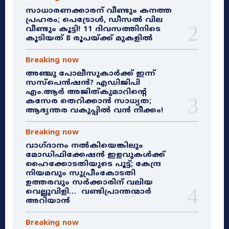
സാധാരണക്കാരന് വീണ്ടും കനത്ത
പ്രഹരം; പെട്രോൾ, ഡീസൽ വില
വീണ്ടും കൂട്ടി! 11 ദിവസത്തിനിടെ
കൂടിയത് 8 രൂപയ്ക്ക് മുകളിൽ
Breaking now
അഞ്ചു പോലീസുകാർക്ക് ഇന്ന്
സസ്‌പെൻഷൻ? എഡിജിപി
എം.ആർ അജിത്കുമാറിൻ്റെ
കസേര തെറിക്കാൻ സാധ്യത;
ആഭ്യന്തര വകുപ്പിൽ വൻ നീക്കം!
Breaking now
വാഗ്ദാനം നൽകിയെങ്കിലും
മോഡിഫിക്കേഷൻ ഇളവുകൾക്ക്
ഹൈക്കോടതിയുടെ പൂട്ട്; കേന്ദ്ര
നിയമവും സുപ്രീംകോടതി
ഉത്തരവും സർക്കാരിന് വലിയ
വെല്ലുവിളി… വണ്ടിപ്രാന്തന്മാർ
അറിയാൻ
Breaking now