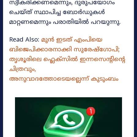
സ്വീകരിക്കണമെന്നും, ദുരുപയോഗം
ചെയ്ത് സ്ഥാപിച്ച ബോർഡുകൾ
മാറ്റണമെന്നും പരാതിയിൽ പറയുന്നു.
Read Also:
മുൻ ഇടത് എംപിയെ
ബിജെപിക്കാരനാക്കി സുരേഷ്‌ഗോപി;
തൃശൂരിലെ ഫ്ലെക്സിൽ ഇന്നസെന്റിന്റെ
ചിത്രവും,
അനുവാദത്തോടെയല്ലെന്ന് കുടുംബം