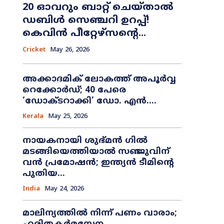
20 ഓവറും ബാറ്റ് ചെയ്താൽ
ഡബിൾ സെഞ്ചറി ഉറപ്പ്!
കെവിൻ പീറ്റേഴ്സന്റെ...
Cricket
May 26, 2026
അക്കാദമിക് ലോകത്ത് അപൂർവ്വ
റെക്കോർഡ്; 40 പേരെ
‘ഡോക്ടറാക്കി’ ഡോ. എൻ....
Kerala
May 25, 2026
നായകനായി ശുഭ്മൻ ഗിൽ
മടങ്ങിയെത്തിയാൽ സഞ്ജുവിന്
വൻ പ്രമോഷൻ; ഇന്ത്യൻ ടീമിന്റെ
പുതിയ...
India
May 24, 2026
മാലിന്യത്തിൽ നിന്ന് പണം വാരാം;