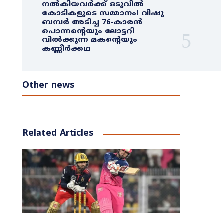
നൽകിയവർക്ക് ഒടുവിൽ
കോടികളുടെ സമ്മാനം! വിഷു
ബമ്പർ അടിച്ച 76-കാരൻ
പൊന്നന്റെയും ലോട്ടറി
വിൽക്കുന്ന മകന്റെയും
കണ്ണീർക്കഥ
Other news
Related Articles