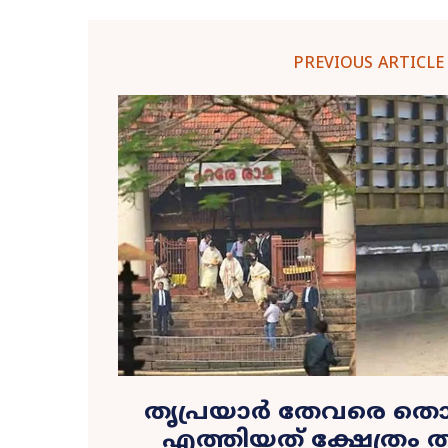
PREVIOUS ARTICLE
തൃപ്രയാർ തേവരെ തൊഴ
എത്തിയത് ക്ഷേത്രം തന