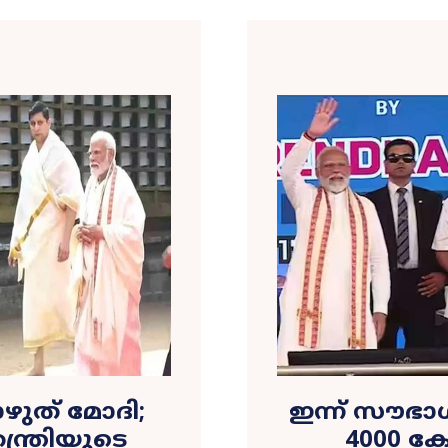
ുത് മോദി;
ഇന്ന് സൗഭാഗ്
്ത്രിയുടെ
4000 ക