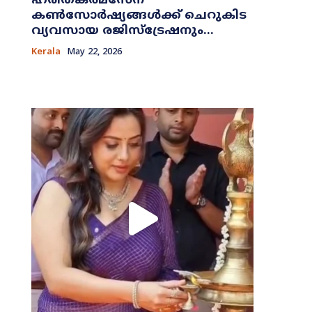
ഹരിതകർമസേന
കൺസോർഷ്യങ്ങൾക്ക് ചെറുകിട
വ്യവസായ രജിസ്ട്രേഷനും...
Kerala
May 22, 2026