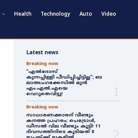
Health
Technology
Auto
Video
Latest news
Breaking now
“എൽദോസ്
കുന്നപ്പിള്ളി പീഡിപ്പിച്ചിട്ടില്ല”; ബ
ലാത്സംഗക്കേസിൽ മുൻ
എം.എൽ.എയെ
വെറുതെവിട്ടു!
Breaking now
സാധാരണക്കാരന് വീണ്ടും
കനത്ത പ്രഹരം; പെട്രോൾ,
ഡീസൽ വില വീണ്ടും കൂട്ടി! 11
ദിവസത്തിനിടെ കൂടിയത് 8
രൂപയ്ക്ക് മുകളിൽ