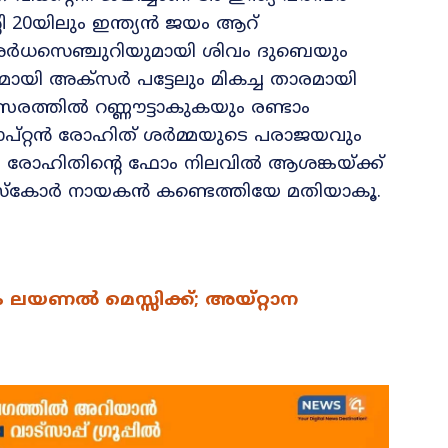
ി 20യിലും ഇന്ത്യന്‍ ജയം ആറ്
ില്‍ അര്‍ധസെഞ്ചുറിയുമായി ശിവം ദുബെയും
വുമായി അക്സര്‍ പട്ടേലും മികച്ച താരമായി
്സരത്തിൽ റണ്ണൗട്ടാകുകയും രണ്ടാം
്യാപ്റ്റൻ രോഹിത് ശർമ്മയുടെ പരാജയവും
ു. രോഹിതിന്റെ ഫോം നിലവിൽ ആശങ്കയ്ക്ക്
ച്ച സ്കോർ നായകൻ കണ്ടെത്തിയേ മതിയാകൂ.
ം ലയണൽ മെസ്സിക്ക്; അയ്റ്റാന