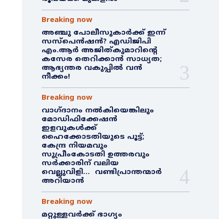
Breaking now
അഞ്ചു പോലീസുകാർക്ക് ഇന്ന്
സസ്‌പെൻഷൻ? എഡിജിപി
എം.ആർ അജിത്കുമാറിൻ്റെ
കസേര തെറിക്കാൻ സാധ്യത;
ആഭ്യന്തര വകുപ്പിൽ വൻ
നീക്കം!
Breaking now
വാഗ്ദാനം നൽകിയെങ്കിലും
മോഡിഫിക്കേഷൻ
ഇളവുകൾക്ക്
ഹൈക്കോടതിയുടെ പൂട്ട്;
കേന്ദ്ര നിയമവും
സുപ്രീംകോടതി ഉത്തരവും
സർക്കാരിന് വലിയ
വെല്ലുവിളി… വണ്ടിപ്രാന്തന്മാർ
അറിയാൻ
Breaking now
മറ്റുള്ളവർക്ക് ഭാഗ്യം