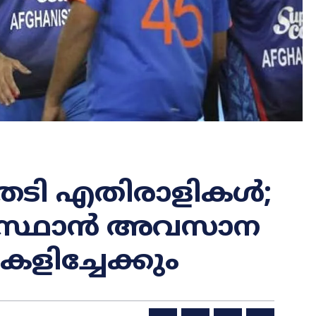
േടി എതിരാളികൾ;
ാനിസ്ഥാൻ അവസാന
 കളിച്ചേക്കും