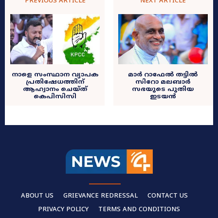
PREVIOUS ARTICLE
NEXT ARTICLE
നാളെ സംസ്ഥാന വ്യാപക
മാർ റാഫേൽ തട്ടിൽ
പ്രതിഷേധത്തിന്
സിറോ മലബാർ
ആഹ്വാനം ചെയ്‌ത്
സഭയുടെ പുതിയ
കെപിസിസി
ഇടയൻ
ABOUT US
GRIEVANCE REDRESSAL
CONTACT US
PRIVACY POLICY
TERMS AND CONDITIONS