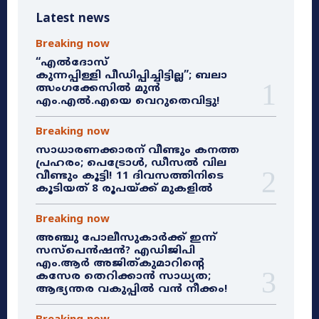
Latest news
Breaking now
“എൽദോസ്
കുന്നപ്പിള്ളി പീഡിപ്പിച്ചിട്ടില്ല”; ബലാ
ത്സംഗക്കേസിൽ മുൻ
എം.എൽ.എയെ വെറുതെവിട്ടു!
Breaking now
സാധാരണക്കാരന് വീണ്ടും കനത്ത
പ്രഹരം; പെട്രോൾ, ഡീസൽ വില
വീണ്ടും കൂട്ടി! 11 ദിവസത്തിനിടെ
കൂടിയത് 8 രൂപയ്ക്ക് മുകളിൽ
Breaking now
അഞ്ചു പോലീസുകാർക്ക് ഇന്ന്
സസ്‌പെൻഷൻ? എഡിജിപി
എം.ആർ അജിത്കുമാറിൻ്റെ
കസേര തെറിക്കാൻ സാധ്യത;
ആഭ്യന്തര വകുപ്പിൽ വൻ നീക്കം!