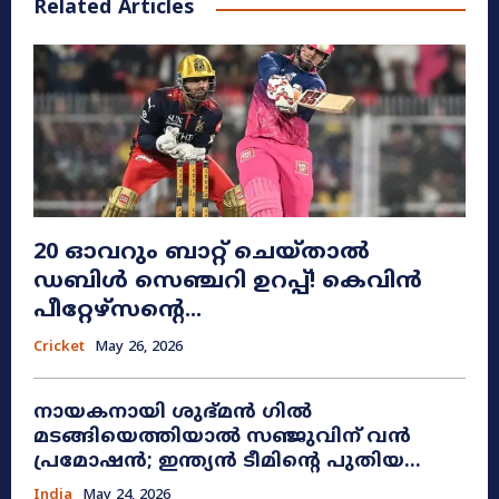
Related Articles
20 ഓവറും ബാറ്റ് ചെയ്താൽ
ഡബിൾ സെഞ്ചറി ഉറപ്പ്! കെവിൻ
പീറ്റേഴ്സന്റെ...
Cricket
May 26, 2026
നായകനായി ശുഭ്മൻ ഗിൽ
മടങ്ങിയെത്തിയാൽ സഞ്ജുവിന് വൻ
പ്രമോഷൻ; ഇന്ത്യൻ ടീമിന്റെ പുതിയ...
India
May 24, 2026