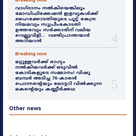
Breaking now
വാഗ്ദാനം നൽകിയെങ്കിലും
മോഡിഫിക്കേഷൻ ഇളവുകൾക്ക്
ഹൈക്കോടതിയുടെ പൂട്ട്; കേന്ദ്ര
നിയമവും സുപ്രീംകോടതി
ഉത്തരവും സർക്കാരിന് വലിയ
വെല്ലുവിളി… വണ്ടിപ്രാന്തന്മാർ
അറിയാൻ
Breaking now
മറ്റുള്ളവർക്ക് ഭാഗ്യം
നൽകിയവർക്ക് ഒടുവിൽ
കോടികളുടെ സമ്മാനം! വിഷു
ബമ്പർ അടിച്ച 76-കാരൻ
പൊന്നന്റെയും ലോട്ടറി വിൽക്കുന്ന
മകന്റെയും കണ്ണീർക്കഥ
Other news