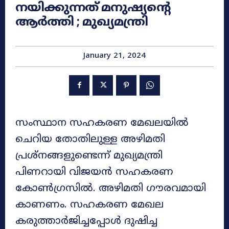
നയിക്കുന്നത് മനുഷ്യന്റെ
ആർത്തി ; മുഖ്യമന്ത്രി
January 21, 2024
സംസ്ഥാന സഹകരണ മേഖലയിൽ
ചെറിയ തോതിലുള്ള അഴിമതി
പ്രശ്നങ്ങളുണ്ടെന്ന് മുഖ്യമന്ത്രി
പിണറായി വിജയൻ സഹകരണ
കോൺഗ്രസിൽ. അഴിമതി ഗൗരവമായി
കാണണം. സഹകരണ മേഖല
കരുത്താർജിച്ചപ്പോൾ ദുഷിച്ച