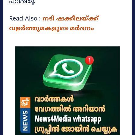
പറഞ്ഞു.
Read Also :
നടി ഷക്കീലയ്ക്ക്
വളർത്തുമകളുടെ മർദനം