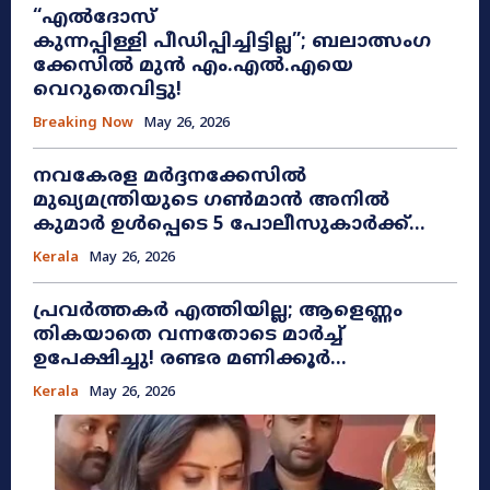
“എൽദോസ്
കുന്നപ്പിള്ളി പീഡിപ്പിച്ചിട്ടില്ല”; ബലാത്സംഗ
ക്കേസിൽ മുൻ എം.എൽ.എയെ
വെറുതെവിട്ടു!
Breaking Now
May 26, 2026
നവകേരള മർദ്ദനക്കേസിൽ
മുഖ്യമന്ത്രിയുടെ ഗൺമാൻ അനിൽ
കുമാർ ഉൾപ്പെടെ 5 പോലീസുകാർക്ക്...
Kerala
May 26, 2026
പ്രവർത്തകർ എത്തിയില്ല; ആളെണ്ണം
തികയാതെ വന്നതോടെ മാർച്ച്
ഉപേക്ഷിച്ചു! രണ്ടര മണിക്കൂർ...
Kerala
May 26, 2026