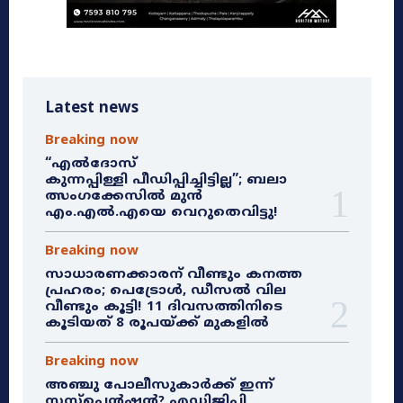
Latest news
Breaking now
“എൽദോസ്
കുന്നപ്പിള്ളി പീഡിപ്പിച്ചിട്ടില്ല”; ബലാ
ത്സംഗക്കേസിൽ മുൻ
എം.എൽ.എയെ വെറുതെവിട്ടു!
Breaking now
സാധാരണക്കാരന് വീണ്ടും കനത്ത
പ്രഹരം; പെട്രോൾ, ഡീസൽ വില
വീണ്ടും കൂട്ടി! 11 ദിവസത്തിനിടെ
കൂടിയത് 8 രൂപയ്ക്ക് മുകളിൽ
Breaking now
അഞ്ചു പോലീസുകാർക്ക് ഇന്ന്
സസ്‌പെൻഷൻ? എഡിജിപി