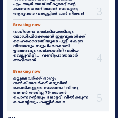
എം.ആർ അജിത്കുമാറിൻ്റെ
കസേര തെറിക്കാൻ സാധ്യത;
ആഭ്യന്തര വകുപ്പിൽ വൻ നീക്കം!
Breaking now
വാഗ്ദാനം നൽകിയെങ്കിലും
മോഡിഫിക്കേഷൻ ഇളവുകൾക്ക്
ഹൈക്കോടതിയുടെ പൂട്ട്; കേന്ദ്ര
നിയമവും സുപ്രീംകോടതി
ഉത്തരവും സർക്കാരിന് വലിയ
വെല്ലുവിളി… വണ്ടിപ്രാന്തന്മാർ
അറിയാൻ
Breaking now
മറ്റുള്ളവർക്ക് ഭാഗ്യം
നൽകിയവർക്ക് ഒടുവിൽ
കോടികളുടെ സമ്മാനം! വിഷു
ബമ്പർ അടിച്ച 76-കാരൻ
പൊന്നന്റെയും ലോട്ടറി വിൽക്കുന്ന
മകന്റെയും കണ്ണീർക്കഥ