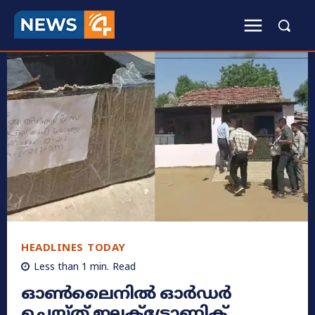
HEADLINES TODAY
Less than 1
min.
Read
ഓൺലൈനിൽ ഓർഡർ
ചെയ്ത് ഇലക്ട്രോണിക്