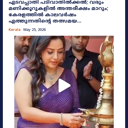
എടവപ്പാതി പടിവാതിൽക്കൽ; വരും
മണിക്കൂറുകളിൽ അന്തരീക്ഷം മാറും;
കേരളത്തിൽ കാലവർഷം
എത്തുന്നതിന്റെ തത്സമയ...
Kerala
May 25, 2026