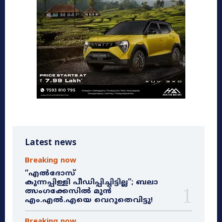
Latest news
Breaking now
“എൽദോസ്
കുന്നപ്പിള്ളി പീഡിപ്പിച്ചിട്ടില്ല”; ബലാ
ത്സംഗക്കേസിൽ മുൻ
എം.എൽ.എയെ വെറുതെവിട്ടു!
Breaking now