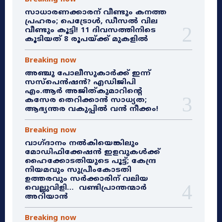
സാധാരണക്കാരന് വീണ്ടും കനത്ത
പ്രഹരം; പെട്രോൾ, ഡീസൽ വില
വീണ്ടും കൂട്ടി! 11 ദിവസത്തിനിടെ
കൂടിയത് 8 രൂപയ്ക്ക് മുകളിൽ
Breaking now
അഞ്ചു പോലീസുകാർക്ക് ഇന്ന്
സസ്‌പെൻഷൻ? എഡിജിപി
എം.ആർ അജിത്കുമാറിൻ്റെ
കസേര തെറിക്കാൻ സാധ്യത;
ആഭ്യന്തര വകുപ്പിൽ വൻ നീക്കം!
Breaking now
വാഗ്ദാനം നൽകിയെങ്കിലും
മോഡിഫിക്കേഷൻ ഇളവുകൾക്ക്
ഹൈക്കോടതിയുടെ പൂട്ട്; കേന്ദ്ര
നിയമവും സുപ്രീംകോടതി
ഉത്തരവും സർക്കാരിന് വലിയ
വെല്ലുവിളി… വണ്ടിപ്രാന്തന്മാർ
അറിയാൻ
Breaking now