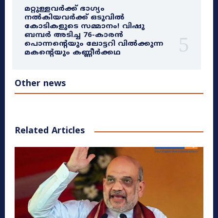
മറ്റുള്ളവർക്ക് ഭാഗ്യം
നൽകിയവർക്ക് ഒടുവിൽ
കോടികളുടെ സമ്മാനം! വിഷു
ബമ്പർ അടിച്ച 76-കാരൻ
പൊന്നന്റെയും ലോട്ടറി വിൽക്കുന്ന
മകന്റെയും കണ്ണീർക്കഥ
Other news
Related Articles