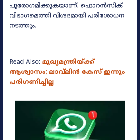
പുരോഗമിക്കുകയാണ്. ഫൊറൻസിക്
വിഭാ​ഗമെത്തി വിശദമായി പരിശോധന
നടത്തും.
Read Also:
മുഖ്യമന്ത്രിയ്ക്ക്
ആശ്വാസം; ലാവ്‌ലിന്‍ കേസ് ഇന്നും
പരിഗണിച്ചില്ല