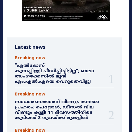
Latest news
Breaking now
“എൽദോസ്
കുന്നപ്പിള്ളി പീഡിപ്പിച്ചിട്ടില്ല”; ബലാ
ത്സംഗക്കേസിൽ മുൻ
എം.എൽ.എയെ വെറുതെവിട്ടു!
Breaking now
സാധാരണക്കാരന് വീണ്ടും കനത്ത
പ്രഹരം; പെട്രോൾ, ഡീസൽ വില
വീണ്ടും കൂട്ടി! 11 ദിവസത്തിനിടെ
കൂടിയത് 8 രൂപയ്ക്ക് മുകളിൽ
Breaking now