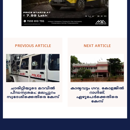
PREVIOUS ARTICLE
NEXT ARTICLE
ചാരിറ്റിയുടെ മറവിൽ
കാര്യവട്ടം ഗവ. കോളജില്‍
പീഡനശ്രമം; മലപ്പുറം
റാഗിങ്;
സ്വദേശിക്കെതിരെ കേസ്
ഏഴുപേര്‍ക്കെതിരെ
കേസ്