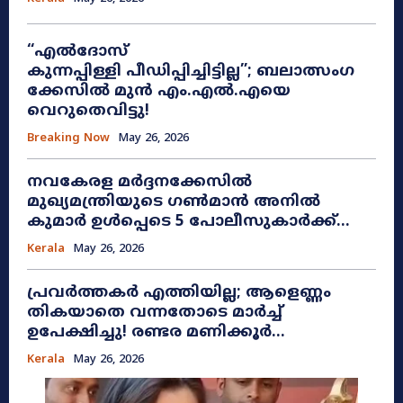
“എൽദോസ്
കുന്നപ്പിള്ളി പീഡിപ്പിച്ചിട്ടില്ല”; ബലാത്സംഗ
ക്കേസിൽ മുൻ എം.എൽ.എയെ
വെറുതെവിട്ടു!
Breaking Now
May 26, 2026
നവകേരള മർദ്ദനക്കേസിൽ
മുഖ്യമന്ത്രിയുടെ ഗൺമാൻ അനിൽ
കുമാർ ഉൾപ്പെടെ 5 പോലീസുകാർക്ക്...
Kerala
May 26, 2026
പ്രവർത്തകർ എത്തിയില്ല; ആളെണ്ണം
തികയാതെ വന്നതോടെ മാർച്ച്
ഉപേക്ഷിച്ചു! രണ്ടര മണിക്കൂർ...
Kerala
May 26, 2026