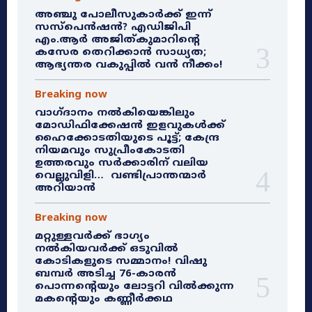
അഞ്ചു പോലീസുകാർക്ക് ഇന്ന്
സസ്‌പെൻഷൻ? എഡിജിപി
എം.ആർ അജിത്കുമാറിൻ്റെ
കസേര തെറിക്കാൻ സാധ്യത;
ആഭ്യന്തര വകുപ്പിൽ വൻ നീക്കം!
Breaking now
വാഗ്ദാനം നൽകിയെങ്കിലും
മോഡിഫിക്കേഷൻ ഇളവുകൾക്ക്
ഹൈക്കോടതിയുടെ പൂട്ട്; കേന്ദ്ര
നിയമവും സുപ്രീംകോടതി
ഉത്തരവും സർക്കാരിന് വലിയ
വെല്ലുവിളി… വണ്ടിപ്രാന്തന്മാർ
അറിയാൻ
Breaking now
മറ്റുള്ളവർക്ക് ഭാഗ്യം
നൽകിയവർക്ക് ഒടുവിൽ
കോടികളുടെ സമ്മാനം! വിഷു
ബമ്പർ അടിച്ച 76-കാരൻ
പൊന്നന്റെയും ലോട്ടറി വിൽക്കുന്ന
മകന്റെയും കണ്ണീർക്കഥ