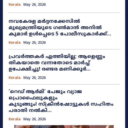
Kerala
May 26, 2026
നവകേരള മർദ്ദനക്കേസിൽ
മുഖ്യമന്ത്രിയുടെ ഗൺമാൻ അനിൽ
കുമാർ ഉൾപ്പെടെ 5 പോലീസുകാർക്ക്...
Kerala
May 26, 2026
പ്രവർത്തകർ എത്തിയില്ല; ആളെണ്ണം
തികയാതെ വന്നതോടെ മാർച്ച്
ഉപേക്ഷിച്ചു! രണ്ടര മണിക്കൂർ...
Kerala
May 26, 2026
​‘റെഡ് ആർമി’ പേജും വ്യാജ
പ്രൊഫൈലുകളും
കുടുങ്ങും! സ്ക്രീൻഷോട്ടുകൾ സഹിതം
പരാതി നൽകി...
Kerala
May 26, 2026