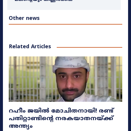
Other news
Related Articles
റഹീം ജയിൽ മോചിതനായി! രണ്ട്
പതിറ്റാണ്ടിന്റെ നരകയാതനയ്ക്ക്
അന്ത്യം