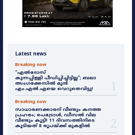
Latest news
Breaking now
“എൽദോസ്
കുന്നപ്പിള്ളി പീഡിപ്പിച്ചിട്ടില്ല”; ബലാ
ത്സംഗക്കേസിൽ മുൻ
എം.എൽ.എയെ വെറുതെവിട്ടു!
Breaking now
സാധാരണക്കാരന് വീണ്ടും കനത്ത
പ്രഹരം; പെട്രോൾ, ഡീസൽ വില
വീണ്ടും കൂട്ടി! 11 ദിവസത്തിനിടെ
കൂടിയത് 8 രൂപയ്ക്ക് മുകളിൽ