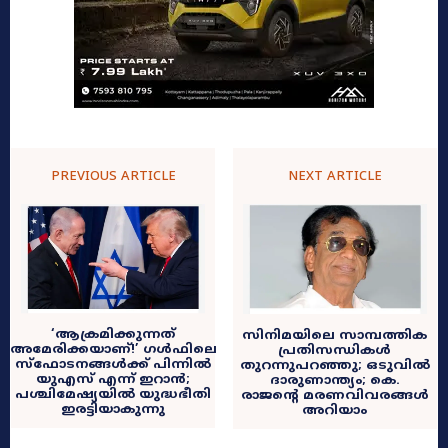
PREVIOUS ARTICLE
NEXT ARTICLE
‘ആക്രമിക്കുന്നത്
സിനിമയിലെ സാമ്പത്തിക
അമേരിക്കയാണ്!’ ഗൾഫിലെ
പ്രതിസന്ധികൾ
സ്ഫോടനങ്ങൾക്ക് പിന്നിൽ
തുറന്നുപറഞ്ഞു; ഒടുവിൽ
യുഎസ് എന്ന് ഇറാൻ;
ദാരുണാന്ത്യം; കെ.
പശ്ചിമേഷ്യയിൽ യുദ്ധഭീതി
രാജന്റെ മരണവിവരങ്ങൾ
ഇരട്ടിയാകുന്നു
അറിയാം