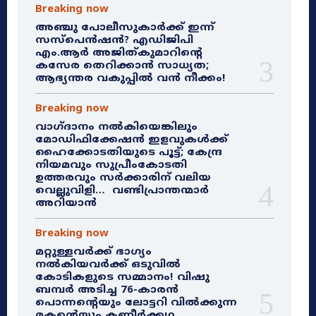
Breaking now
അഞ്ചു പോലീസുകാർക്ക് ഇന്ന്
സസ്‌പെൻഷൻ? എഡിജിപി
എം.ആർ അജിത്കുമാറിൻ്റെ
കസേര തെറിക്കാൻ സാധ്യത;
ആഭ്യന്തര വകുപ്പിൽ വൻ നീക്കം!
Breaking now
വാഗ്ദാനം നൽകിയെങ്കിലും
മോഡിഫിക്കേഷൻ ഇളവുകൾക്ക്
ഹൈക്കോടതിയുടെ പൂട്ട്; കേന്ദ്ര
നിയമവും സുപ്രീംകോടതി
ഉത്തരവും സർക്കാരിന് വലിയ
വെല്ലുവിളി… വണ്ടിപ്രാന്തന്മാർ
അറിയാൻ
Breaking now
മറ്റുള്ളവർക്ക് ഭാഗ്യം
നൽകിയവർക്ക് ഒടുവിൽ
കോടികളുടെ സമ്മാനം! വിഷു
ബമ്പർ അടിച്ച 76-കാരൻ
പൊന്നന്റെയും ലോട്ടറി വിൽക്കുന്ന
മകന്റെയും കണ്ണീർക്കഥ