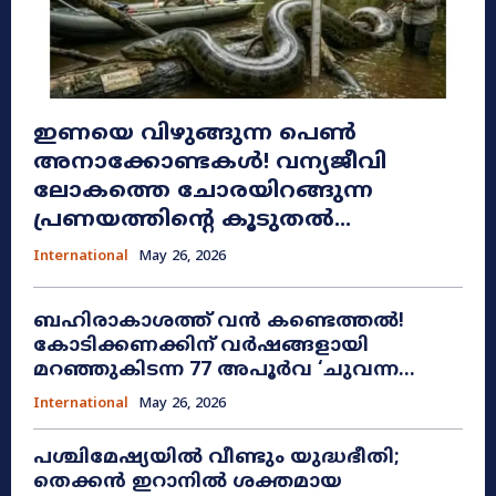
ഇണയെ വിഴുങ്ങുന്ന പെൺ
അനാക്കോണ്ടകൾ! വന്യജീവി
ലോകത്തെ ചോരയിറങ്ങുന്ന
പ്രണയത്തിന്റെ കൂടുതൽ...
International
May 26, 2026
ബഹിരാകാശത്ത് വൻ കണ്ടെത്തൽ!
കോടിക്കണക്കിന് വർഷങ്ങളായി
മറഞ്ഞുകിടന്ന 77 അപൂർവ ‘ചുവന്ന...
International
May 26, 2026
പശ്ചിമേഷ്യയിൽ വീണ്ടും യുദ്ധഭീതി;
തെക്കൻ ഇറാനിൽ ശക്തമായ