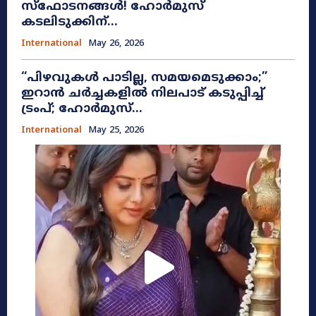
സ്ഫോടനങ്ങൾ! ഹോർമുസ്
കടലിടുക്കിന്...
International
May 26, 2026
​“പിഴവുകൾ പാടില്ല, സമയമെടുക്കാം;”
ഇറാൻ ചർച്ചകളിൽ നിലപാട് കടുപ്പിച്ച്
ട്രംപ്; ഹോർമുസ്...
International
May 25, 2026