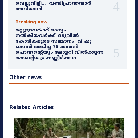
വെല്ലുവിളി… വണ്ടിപ്രാന്തന്മാർ
അറിയാൻ
Breaking now
മറ്റുള്ളവർക്ക് ഭാഗ്യം
നൽകിയവർക്ക് ഒടുവിൽ
കോടികളുടെ സമ്മാനം! വിഷു
ബമ്പർ അടിച്ച 76-കാരൻ
പൊന്നന്റെയും ലോട്ടറി വിൽക്കുന്ന
മകന്റെയും കണ്ണീർക്കഥ
Other news
Related Articles