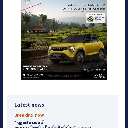
Latest news
Breaking now
“എൽദോസ്