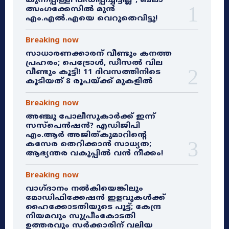
കുന്നപ്പിള്ളി പീഡിപ്പിച്ചിട്ടില്ല”; ബലാ
ത്സംഗക്കേസിൽ മുൻ
എം.എൽ.എയെ വെറുതെവിട്ടു!
Breaking now
സാധാരണക്കാരന് വീണ്ടും കനത്ത
പ്രഹരം; പെട്രോൾ, ഡീസൽ വില
വീണ്ടും കൂട്ടി! 11 ദിവസത്തിനിടെ
കൂടിയത് 8 രൂപയ്ക്ക് മുകളിൽ
Breaking now
അഞ്ചു പോലീസുകാർക്ക് ഇന്ന്
സസ്‌പെൻഷൻ? എഡിജിപി
എം.ആർ അജിത്കുമാറിൻ്റെ
കസേര തെറിക്കാൻ സാധ്യത;
ആഭ്യന്തര വകുപ്പിൽ വൻ നീക്കം!
Breaking now
വാഗ്ദാനം നൽകിയെങ്കിലും
മോഡിഫിക്കേഷൻ ഇളവുകൾക്ക്
ഹൈക്കോടതിയുടെ പൂട്ട്; കേന്ദ്ര
നിയമവും സുപ്രീംകോടതി
ഉത്തരവും സർക്കാരിന് വലിയ