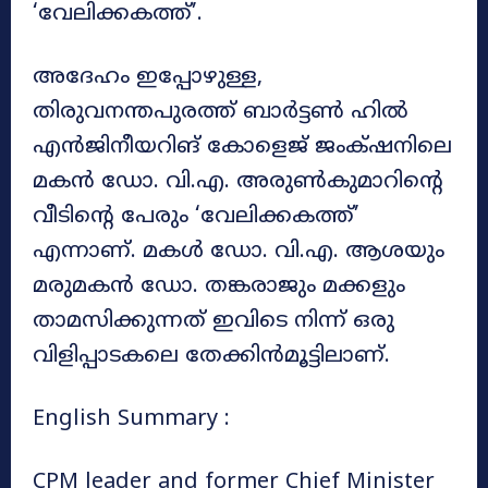
‘വേലിക്കകത്ത്’.
അദേഹം ഇപ്പോഴുള്ള,
തിരുവനന്തപുരത്ത് ബാർട്ടൺ ഹിൽ
എൻജിനീയറിങ് കോളെജ് ജംക്‌ഷനിലെ
മകന്‍ ഡോ. വി.എ. അരുൺകുമാറിന്‍റെ
വീടിന്‍റെ പേരും ‘വേലിക്കകത്ത്’
എന്നാണ്. മകൾ ഡോ. വി.എ. ആശയും
മരുമകൻ ഡോ. തങ്കരാജും മക്കളും
താമസിക്കുന്നത് ഇവിടെ നിന്ന് ഒരു
വിളിപ്പാടകലെ തേക്കിൻമൂട്ടിലാണ്.
English Summary :
CPM leader and former Chief Minister