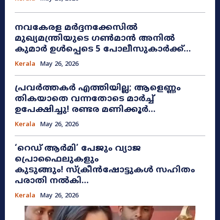
നവകേരള മർദ്ദനക്കേസിൽ
മുഖ്യമന്ത്രിയുടെ ഗൺമാൻ അനിൽ
കുമാർ ഉൾപ്പെടെ 5 പോലീസുകാർക്ക്...
Kerala
May 26, 2026
പ്രവർത്തകർ എത്തിയില്ല; ആളെണ്ണം
തികയാതെ വന്നതോടെ മാർച്ച്
ഉപേക്ഷിച്ചു! രണ്ടര മണിക്കൂർ...
Kerala
May 26, 2026
​‘റെഡ് ആർമി’ പേജും വ്യാജ
പ്രൊഫൈലുകളും
കുടുങ്ങും! സ്ക്രീൻഷോട്ടുകൾ സഹിതം
പരാതി നൽകി...
Kerala
May 26, 2026