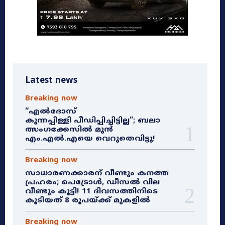
Latest news
Breaking now
“എൽദോസ്
കുന്നപ്പിള്ളി പീഡിപ്പിച്ചിട്ടില്ല”; ബലാ
ത്സംഗക്കേസിൽ മുൻ
എം.എൽ.എയെ വെറുതെവിട്ടു!
Breaking now
സാധാരണക്കാരന് വീണ്ടും കനത്ത
പ്രഹരം; പെട്രോൾ, ഡീസൽ വില
വീണ്ടും കൂട്ടി! 11 ദിവസത്തിനിടെ
കൂടിയത് 8 രൂപയ്ക്ക് മുകളിൽ
Breaking now