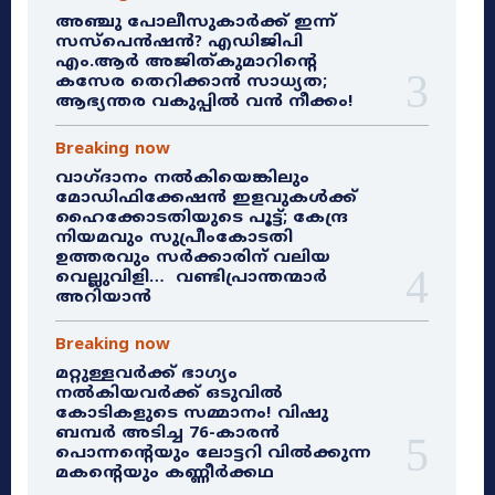
അഞ്ചു പോലീസുകാർക്ക് ഇന്ന്
സസ്‌പെൻഷൻ? എഡിജിപി
എം.ആർ അജിത്കുമാറിൻ്റെ
കസേര തെറിക്കാൻ സാധ്യത;
ആഭ്യന്തര വകുപ്പിൽ വൻ നീക്കം!
Breaking now
വാഗ്ദാനം നൽകിയെങ്കിലും
മോഡിഫിക്കേഷൻ ഇളവുകൾക്ക്
ഹൈക്കോടതിയുടെ പൂട്ട്; കേന്ദ്ര
നിയമവും സുപ്രീംകോടതി
ഉത്തരവും സർക്കാരിന് വലിയ
വെല്ലുവിളി… വണ്ടിപ്രാന്തന്മാർ
അറിയാൻ
Breaking now
മറ്റുള്ളവർക്ക് ഭാഗ്യം
നൽകിയവർക്ക് ഒടുവിൽ
കോടികളുടെ സമ്മാനം! വിഷു
ബമ്പർ അടിച്ച 76-കാരൻ
പൊന്നന്റെയും ലോട്ടറി വിൽക്കുന്ന
മകന്റെയും കണ്ണീർക്കഥ