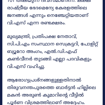
101 തികയുന്ന ദിവസമാണിന്ന്. കക്ഷി
രാഷ്ട്രീയ ഭേദ​മെന്യേ കേരളത്തിലെ
ജനങ്ങൾ എന്നും നെഞ്ചേറ്റിയതാണ്
വി.എസ് എന്ന രണ്ടക്ഷരം.
മുഖ്യമന്ത്രി, പ്രതിപക്ഷ നേതാവ്,
സി.പി.എം സംസ്ഥാന സെ​ക്രട്ടറി, പോളിറ്റ്
ബ്യൂറോ അംഗം, എൽ.ഡി.എഫ്
കൺവീനർ തുടങ്ങി എല്ലാ പദവികളും
വി.എസ് വഹിച്ചു.
ആരോഗ്യപ്രശ്നങ്ങളുള്ളതിനാൽ
തിരുവനന്തപുരത്തെ ബാർട്ടൻ ഹില്ലിലെ
മകന്‍ അരുൺ കുമാറിന്റെ വീട്ടിൽ
പൂർണ വിശ്രമത്തിലാണ് അദ്ദേഹം.