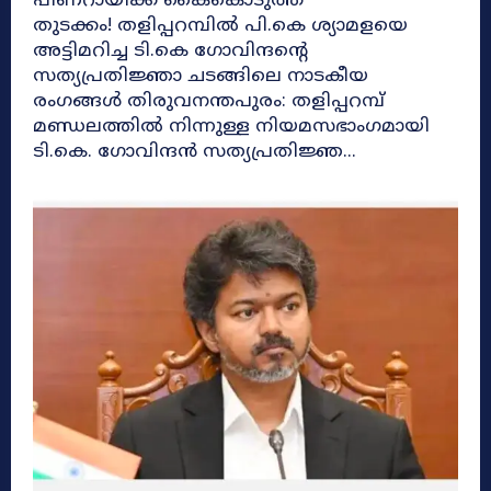
പിണറായിക്ക് കൈകൊടുത്ത്
തുടക്കം! തളിപ്പറമ്പിൽ പി.കെ ശ്യാമളയെ
അട്ടിമറിച്ച ടി.കെ ഗോവിന്ദന്റെ
സത്യപ്രതിജ്ഞാ ചടങ്ങിലെ നാടകീയ
രംഗങ്ങൾ തിരുവനന്തപുരം: തളിപ്പറമ്പ്
മണ്ഡലത്തിൽ നിന്നുള്ള നിയമസഭാംഗമായി
ടി.കെ. ഗോവിന്ദൻ സത്യപ്രതിജ്ഞ...