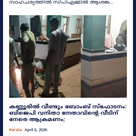
സാഹചര്യത്തിൽ സിപിഎമ്മിൽ ആശങ്ക...
കണ്ണൂരിൽ വീണ്ടും ബോംബ് സ്‌ഫോടനം:
ബിജെപി വനിതാ നേതാവിന്റെ വീടിന്
നേരെ ആക്രമണം;
Kerala
April 6, 2026