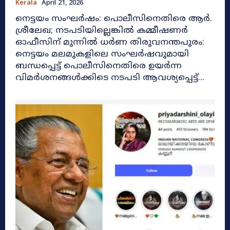
Kerala
April 21, 2026
നെട്ടയം സംഘർഷം: പൊലീസിനെതിരെ ആർ.
ശ്രീലേഖ; നടപടിയില്ലെങ്കിൽ കമ്മീഷണർ
ഓഫീസിന് മുന്നിൽ ധർണ തിരുവനന്തപുരം:
നെട്ടയം മലമുകളിലെ സംഘർഷവുമായി
ബന്ധപ്പെട്ട് പൊലീസിനെതിരെ ഉയർന്ന
വിമർശനങ്ങൾക്കിടെ നടപടി ആവശ്യപ്പെട്ട്...