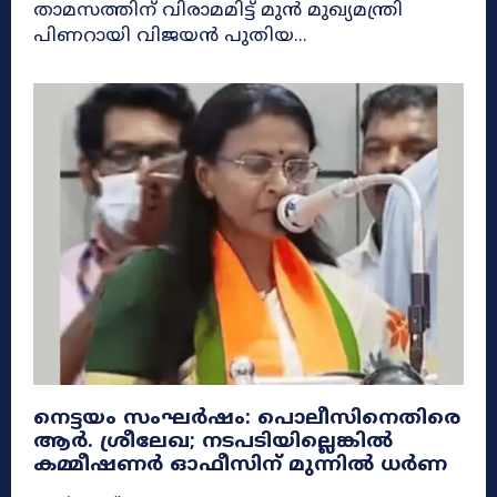
താമസത്തിന് വിരാമമിട്ട് മുൻ മുഖ്യമന്ത്രി
പിണറായി വിജയൻ പുതിയ...
നെട്ടയം സംഘർഷം: പൊലീസിനെതിരെ
ആർ. ശ്രീലേഖ; നടപടിയില്ലെങ്കിൽ
കമ്മീഷണർ ഓഫീസിന് മുന്നിൽ ധർണ