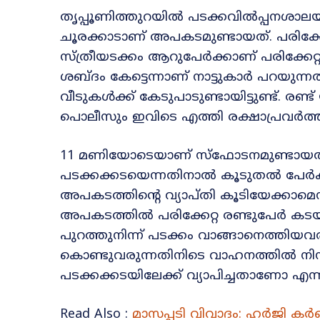
തൃപ്പൂണിത്തുറയിൽ പടക്കവിൽപ്പനശാലയ
ചൂരക്കാടാണ് അപകടമുണ്ടായത്. പരിക്കേ
സ്ത്രീയടക്കം ആറുപേർക്കാണ് പരിക്കേറ്റത
ശബ്ദം കേട്ടെന്നാണ് നാട്ടുകാർ പറയുന
വീടുകൾക്ക് കേടുപാടുണ്ടായിട്ടുണ്ട്. ര
പൊലീസും ഇവിടെ എത്തി രക്ഷാപ്രവർത്തനം 
11 മണിയോടെയാണ് സ്ഫോടനമുണ്ടായത്.
പടക്കക്കടയെന്നതിനാൽ കൂടുതൽ പേർക്ക് പ
അപകടത്തിന്റെ വ്യാപ്തി കൂടിയേക്കാമെന
അപകടത്തിൽ പരിക്കേറ്റ രണ്ടുപേർ 
പുറത്തുനിന്ന് പടക്കം വാങ്ങാനെത്തിയവര
കൊണ്ടുവരുന്നതിനിടെ വാഹനത്തിൽ നിന്ന
പടക്കക്കടയിലേക്ക് വ്യാപിച്ചതാണോ എന്
Read Also :
മാസപ്പടി വിവാദം: ഹർജി ക