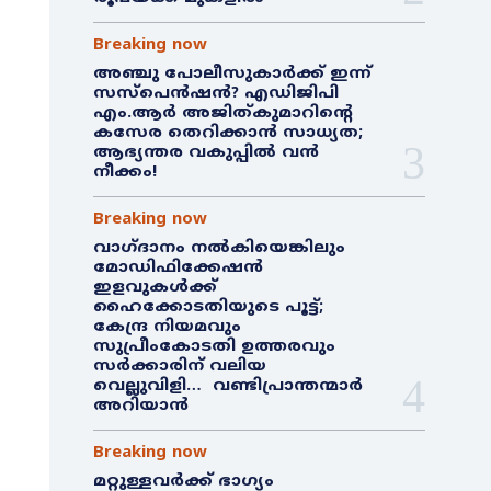
Breaking now
അഞ്ചു പോലീസുകാർക്ക് ഇന്ന്
സസ്‌പെൻഷൻ? എഡിജിപി
എം.ആർ അജിത്കുമാറിൻ്റെ
കസേര തെറിക്കാൻ സാധ്യത;
ആഭ്യന്തര വകുപ്പിൽ വൻ
നീക്കം!
Breaking now
വാഗ്ദാനം നൽകിയെങ്കിലും
മോഡിഫിക്കേഷൻ
ഇളവുകൾക്ക്
ഹൈക്കോടതിയുടെ പൂട്ട്;
കേന്ദ്ര നിയമവും
സുപ്രീംകോടതി ഉത്തരവും
സർക്കാരിന് വലിയ
വെല്ലുവിളി… വണ്ടിപ്രാന്തന്മാർ
അറിയാൻ
Breaking now
മറ്റുള്ളവർക്ക് ഭാഗ്യം