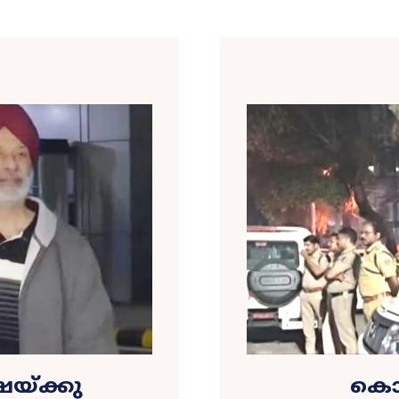
യ്ക്കു
കൊ