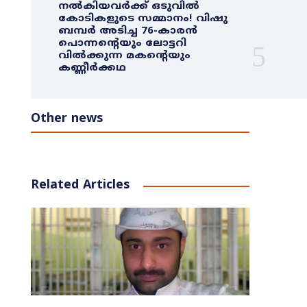
നൽകിയവർക്ക് ഒടുവിൽ
കോടികളുടെ സമ്മാനം! വിഷു
ബമ്പർ അടിച്ച 76-കാരൻ
പൊന്നന്റെയും ലോട്ടറി
വിൽക്കുന്ന മകന്റെയും
കണ്ണീർക്കഥ
Other news
Related Articles