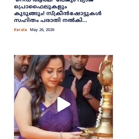
​‘റെഡ് ആർമി’ പേജും വ്യാജ
പ്രൊഫൈലുകളും
കുടുങ്ങും! സ്ക്രീൻഷോട്ടുകൾ
സഹിതം പരാതി നൽകി...
Kerala
May 26, 2026