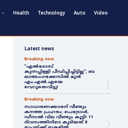
Health
Technology
Auto
Video
Latest news
Breaking now
“എൽദോസ്
കുന്നപ്പിള്ളി പീഡിപ്പിച്ചിട്ടില്ല”; ബ
ലാത്സംഗക്കേസിൽ മുൻ
എം.എൽ.എയെ
വെറുതെവിട്ടു!
Breaking now
സാധാരണക്കാരന് വീണ്ടും
കനത്ത പ്രഹരം; പെട്രോൾ,
ഡീസൽ വില വീണ്ടും കൂട്ടി! 11
ദിവസത്തിനിടെ കൂടിയത് 8
രൂപയ്ക്ക് മുകളിൽ