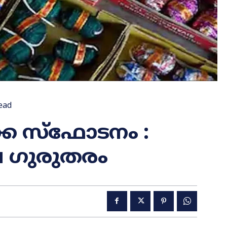
ead
്ക സ്ഫോടനം :
ല ഗുരുതരം