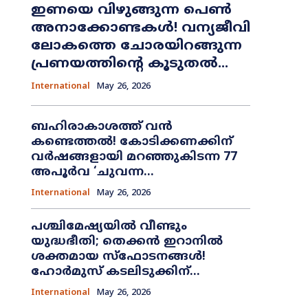
ഇണയെ വിഴുങ്ങുന്ന പെൺ
അനാക്കോണ്ടകൾ! വന്യജീവി
ലോകത്തെ ചോരയിറങ്ങുന്ന
പ്രണയത്തിന്റെ കൂടുതൽ...
International
May 26, 2026
ബഹിരാകാശത്ത് വൻ
കണ്ടെത്തൽ! കോടിക്കണക്കിന്
വർഷങ്ങളായി മറഞ്ഞുകിടന്ന 77
അപൂർവ ‘ചുവന്ന...
International
May 26, 2026
പശ്ചിമേഷ്യയിൽ വീണ്ടും
യുദ്ധഭീതി; തെക്കൻ ഇറാനിൽ
ശക്തമായ സ്ഫോടനങ്ങൾ!
ഹോർമുസ് കടലിടുക്കിന്...
International
May 26, 2026