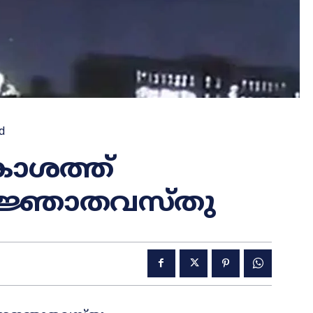
d
ശത്ത്
അജ്ഞാതവസ്തു