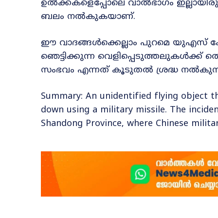
ഉൽക്കകളെപ്പോലെ വാൽഭാഗം ഇല്ലായിരുന്
ബലം നൽകുകയാണ്.
ഈ വാദങ്ങൾക്കെല്ലാം പുറമെ യുഎസ് കോ
ഞെട്ടിക്കുന്ന വെളിപ്പെടുത്തലുകൾക്ക
സംഭവം എന്നത് കൂടുതൽ ശ്രദ്ധ നൽകുന്
Summary: An unidentified flying object th
down using a military missile. The incide
Shandong Province, where Chinese milita