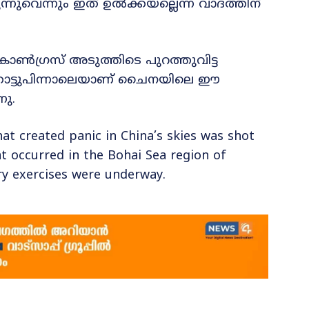
നുവെന്നും ഇത് ഉൽക്കയല്ലെന്ന വാദത്തിന്
ൺഗ്രസ് അടുത്തിടെ പുറത്തുവിട്ട
് തൊട്ടുപിന്നാലെയാണ് ചൈനയിലെ ഈ
നു.
at created panic in China’s skies was shot
nt occurred in the Bohai Sea region of
ry exercises were underway.