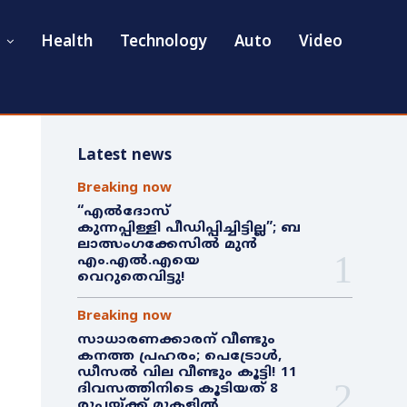
Health
Technology
Auto
Video
Latest news
Breaking now
“എൽദോസ്
കുന്നപ്പിള്ളി പീഡിപ്പിച്ചിട്ടില്ല”; ബ
ലാത്സംഗക്കേസിൽ മുൻ
എം.എൽ.എയെ
വെറുതെവിട്ടു!
Breaking now
സാധാരണക്കാരന് വീണ്ടും
കനത്ത പ്രഹരം; പെട്രോൾ,
ഡീസൽ വില വീണ്ടും കൂട്ടി! 11
ദിവസത്തിനിടെ കൂടിയത് 8
രൂപയ്ക്ക് മുകളിൽ