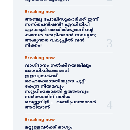
Breaking now
അഞ്ചു പോലീസുകാർക്ക് ഇന്ന്
സസ്‌പെൻഷൻ? എഡിജിപി
എം.ആർ അജിത്കുമാറിൻ്റെ
കസേര തെറിക്കാൻ സാധ്യത;
ആഭ്യന്തര വകുപ്പിൽ വൻ
നീക്കം!
Breaking now
വാഗ്ദാനം നൽകിയെങ്കിലും
മോഡിഫിക്കേഷൻ
ഇളവുകൾക്ക്
ഹൈക്കോടതിയുടെ പൂട്ട്;
കേന്ദ്ര നിയമവും
സുപ്രീംകോടതി ഉത്തരവും
സർക്കാരിന് വലിയ
വെല്ലുവിളി… വണ്ടിപ്രാന്തന്മാർ
അറിയാൻ
Breaking now
മറ്റുള്ളവർക്ക് ഭാഗ്യം