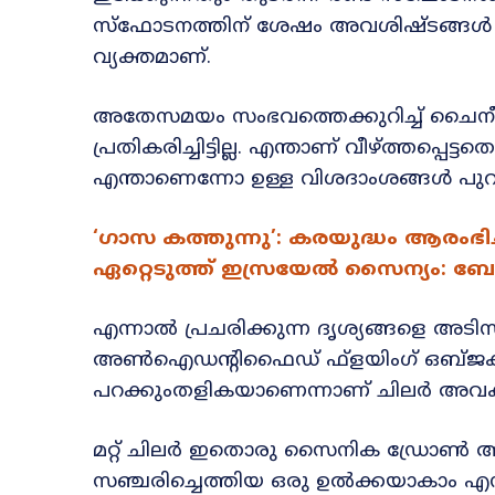
സ്ഫോടനത്തിന് ശേഷം അവശിഷ്ടങ്ങൾ താ
വ്യക്തമാണ്.
അതേസമയം സംഭവത്തെക്കുറിച്ച് ചൈ
പ്രതികരിച്ചിട്ടില്ല. എന്താണ് വീഴ്ത്തപ്പ
എന്താണെന്നോ ഉള്ള വിശദാംശങ്ങൾ പുറത്തുവ
‘ഗാസ കത്തുന്നു’: കരയുദ്ധം ആരംഭി
ഏറ്റെടുത്ത് ഇസ്രയേൽ സൈന്യം: 
എന്നാൽ പ്രചരിക്കുന്ന ദൃശ്യങ്ങളെ അടി
അൺഐഡന്റിഫൈഡ് ഫ്ളയിംഗ് ഒബ്‌ജക്‌
പറക്കുംതളികയാണെന്നാണ് ചിലർ അവകാശ
മറ്റ് ചിലർ ഇതൊരു സൈനിക ഡ്രോൺ ആക
സഞ്ചരിച്ചെത്തിയ ഒരു ഉൽക്കയാകാം എന്ന 