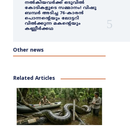
നൽകിയവർക്ക് ഒടുവിൽ
കോടികളുടെ സമ്മാനം! വിഷു
ബമ്പർ അടിച്ച 76-കാരൻ
പൊന്നന്റെയും ലോട്ടറി
വിൽക്കുന്ന മകന്റെയും
കണ്ണീർക്കഥ
Other news
Related Articles