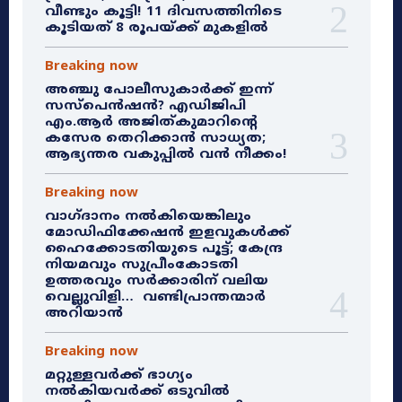
വീണ്ടും കൂട്ടി! 11 ദിവസത്തിനിടെ
കൂടിയത് 8 രൂപയ്ക്ക് മുകളിൽ
Breaking now
അഞ്ചു പോലീസുകാർക്ക് ഇന്ന്
സസ്‌പെൻഷൻ? എഡിജിപി
എം.ആർ അജിത്കുമാറിൻ്റെ
കസേര തെറിക്കാൻ സാധ്യത;
ആഭ്യന്തര വകുപ്പിൽ വൻ നീക്കം!
Breaking now
വാഗ്ദാനം നൽകിയെങ്കിലും
മോഡിഫിക്കേഷൻ ഇളവുകൾക്ക്
ഹൈക്കോടതിയുടെ പൂട്ട്; കേന്ദ്ര
നിയമവും സുപ്രീംകോടതി
ഉത്തരവും സർക്കാരിന് വലിയ
വെല്ലുവിളി… വണ്ടിപ്രാന്തന്മാർ
അറിയാൻ
Breaking now
മറ്റുള്ളവർക്ക് ഭാഗ്യം
നൽകിയവർക്ക് ഒടുവിൽ