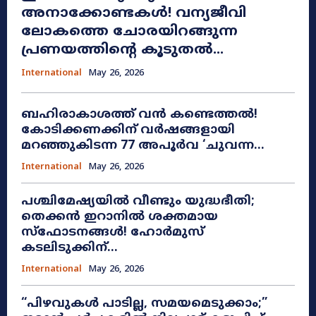
അനാക്കോണ്ടകൾ! വന്യജീവി
ലോകത്തെ ചോരയിറങ്ങുന്ന
പ്രണയത്തിന്റെ കൂടുതൽ...
International
May 26, 2026
ബഹിരാകാശത്ത് വൻ കണ്ടെത്തൽ!
കോടിക്കണക്കിന് വർഷങ്ങളായി
മറഞ്ഞുകിടന്ന 77 അപൂർവ ‘ചുവന്ന...
International
May 26, 2026
പശ്ചിമേഷ്യയിൽ വീണ്ടും യുദ്ധഭീതി;
തെക്കൻ ഇറാനിൽ ശക്തമായ
സ്ഫോടനങ്ങൾ! ഹോർമുസ്
കടലിടുക്കിന്...
International
May 26, 2026
​“പിഴവുകൾ പാടില്ല, സമയമെടുക്കാം;”