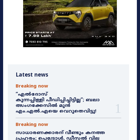
Latest news
Breaking now
“എൽദോസ്
കുന്നപ്പിള്ളി പീഡിപ്പിച്ചിട്ടില്ല”; ബലാ
ത്സംഗക്കേസിൽ മുൻ
എം.എൽ.എയെ വെറുതെവിട്ടു!
Breaking now
സാധാരണക്കാരന് വീണ്ടും കനത്ത
പ്രഹരം; പെട്രോൾ, ഡീസൽ വില