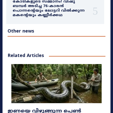
കോടികളുടെ സമ്മാനം! വിഷു
ബമ്പർ അടിച്ച 76-കാരൻ
പൊന്നന്റെയും ലോട്ടറി വിൽക്കുന്ന
മകന്റെയും കണ്ണീർക്കഥ
Other news
Related Articles
ഇണയെ വിഴുങ്ങുന്ന പെൺ