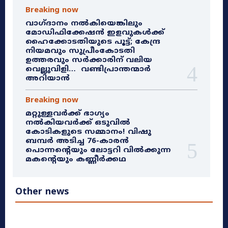
Breaking now
വാഗ്ദാനം നൽകിയെങ്കിലും
മോഡിഫിക്കേഷൻ ഇളവുകൾക്ക്
ഹൈക്കോടതിയുടെ പൂട്ട്; കേന്ദ്ര
നിയമവും സുപ്രീംകോടതി
ഉത്തരവും സർക്കാരിന് വലിയ
വെല്ലുവിളി… വണ്ടിപ്രാന്തന്മാർ
അറിയാൻ
Breaking now
മറ്റുള്ളവർക്ക് ഭാഗ്യം
നൽകിയവർക്ക് ഒടുവിൽ
കോടികളുടെ സമ്മാനം! വിഷു
ബമ്പർ അടിച്ച 76-കാരൻ
പൊന്നന്റെയും ലോട്ടറി വിൽക്കുന്ന
മകന്റെയും കണ്ണീർക്കഥ
Other news