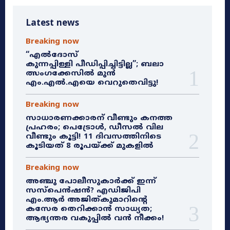
Latest news
Breaking now
“എൽദോസ്
കുന്നപ്പിള്ളി പീഡിപ്പിച്ചിട്ടില്ല”; ബലാ
ത്സംഗക്കേസിൽ മുൻ
എം.എൽ.എയെ വെറുതെവിട്ടു!
Breaking now
സാധാരണക്കാരന് വീണ്ടും കനത്ത
പ്രഹരം; പെട്രോൾ, ഡീസൽ വില
വീണ്ടും കൂട്ടി! 11 ദിവസത്തിനിടെ
കൂടിയത് 8 രൂപയ്ക്ക് മുകളിൽ
Breaking now
അഞ്ചു പോലീസുകാർക്ക് ഇന്ന്
സസ്‌പെൻഷൻ? എഡിജിപി
എം.ആർ അജിത്കുമാറിൻ്റെ
കസേര തെറിക്കാൻ സാധ്യത;
ആഭ്യന്തര വകുപ്പിൽ വൻ നീക്കം!