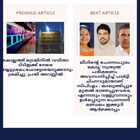
PREVIOUS ARTICLE
NEXT ARTICLE
കൊല്ലത്ത് ട്രെയിനിൽ വനിതാ
ലീഗിൻ്റെ പൊന്നാപുരം
ടിടിഇക്ക് നേരെ
കോട്ട;’സ്വതന്ത്ര’
യ്യേറ്റശ്രമം;ഫോട്ടോയെടുക്കാനും
പരീക്ഷണം
ശ്രമിച്ചു; പ്രതി അറസ്റ്റിൽ
അവസാനിപ്പിച്ച് പാര്‍ട്ടി
ചിഹ്നവുമായാണ്
സിപിഎം ; കടലുണ്ടിപ്പുഴ
മുതല്‍ ഭാരതപ്പുഴവരെ,
ഏറനാടും വള്ളുവനാടും
ഉള്‍പ്പെടുന്ന പൊന്നാനി
മണ്ഡലം ഇക്കുറി
ആർക്കൊപ്പം