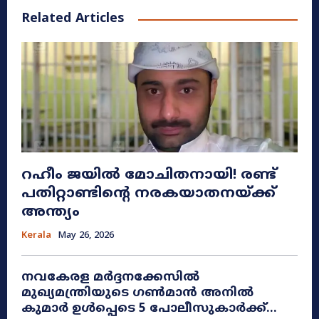
Related Articles
റഹീം ജയിൽ മോചിതനായി! രണ്ട്
പതിറ്റാണ്ടിന്റെ നരകയാതനയ്ക്ക്
അന്ത്യം
Kerala
May 26, 2026
നവകേരള മർദ്ദനക്കേസിൽ
മുഖ്യമന്ത്രിയുടെ ഗൺമാൻ അനിൽ
കുമാർ ഉൾപ്പെടെ 5 പോലീസുകാർക്ക്...