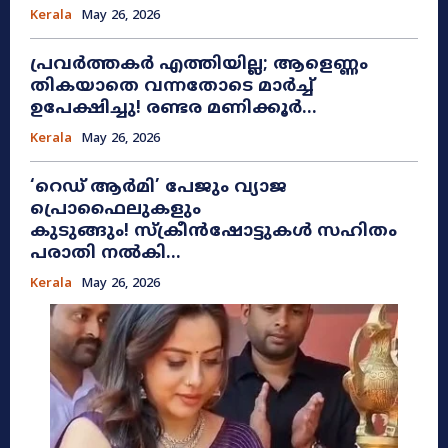
Kerala
May 26, 2026
പ്രവർത്തകർ എത്തിയില്ല; ആളെണ്ണം
തികയാതെ വന്നതോടെ മാർച്ച്
ഉപേക്ഷിച്ചു! രണ്ടര മണിക്കൂർ...
Kerala
May 26, 2026
​‘റെഡ് ആർമി’ പേജും വ്യാജ
പ്രൊഫൈലുകളും
കുടുങ്ങും! സ്ക്രീൻഷോട്ടുകൾ സഹിതം
പരാതി നൽകി...
Kerala
May 26, 2026