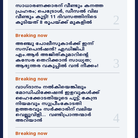
സാധാരണക്കാരന് വീണ്ടും കനത്ത
പ്രഹരം; പെട്രോൾ, ഡീസൽ വില
വീണ്ടും കൂട്ടി! 11 ദിവസത്തിനിടെ
കൂടിയത് 8 രൂപയ്ക്ക് മുകളിൽ
Breaking now
അഞ്ചു പോലീസുകാർക്ക് ഇന്ന്
സസ്‌പെൻഷൻ? എഡിജിപി
എം.ആർ അജിത്കുമാറിൻ്റെ
കസേര തെറിക്കാൻ സാധ്യത;
ആഭ്യന്തര വകുപ്പിൽ വൻ നീക്കം!
Breaking now
വാഗ്ദാനം നൽകിയെങ്കിലും
മോഡിഫിക്കേഷൻ ഇളവുകൾക്ക്
ഹൈക്കോടതിയുടെ പൂട്ട്; കേന്ദ്ര
നിയമവും സുപ്രീംകോടതി
ഉത്തരവും സർക്കാരിന് വലിയ
വെല്ലുവിളി… വണ്ടിപ്രാന്തന്മാർ
അറിയാൻ
Breaking now