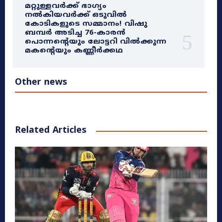
മറ്റുള്ളവർക്ക് ഭാഗ്യം
നൽകിയവർക്ക് ഒടുവിൽ
കോടികളുടെ സമ്മാനം! വിഷു
ബമ്പർ അടിച്ച 76-കാരൻ
പൊന്നന്റെയും ലോട്ടറി വിൽക്കുന്ന
മകന്റെയും കണ്ണീർക്കഥ
Other news
Related Articles