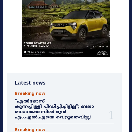
Latest news
Breaking now
“എൽദോസ്
കുന്നപ്പിള്ളി പീഡിപ്പിച്ചിട്ടില്ല”; ബലാ
ത്സംഗക്കേസിൽ മുൻ
എം.എൽ.എയെ വെറുതെവിട്ടു!
Breaking now