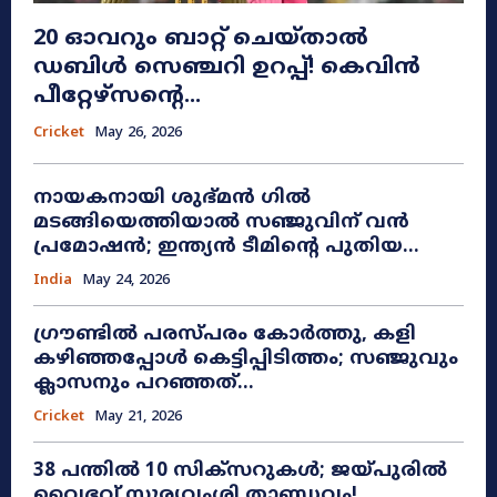
20 ഓവറും ബാറ്റ് ചെയ്താൽ
ഡബിൾ സെഞ്ചറി ഉറപ്പ്! കെവിൻ
പീറ്റേഴ്സന്റെ...
Cricket
May 26, 2026
നായകനായി ശുഭ്മൻ ഗിൽ
മടങ്ങിയെത്തിയാൽ സഞ്ജുവിന് വൻ
പ്രമോഷൻ; ഇന്ത്യൻ ടീമിന്റെ പുതിയ...
India
May 24, 2026
ഗ്രൗണ്ടിൽ പരസ്പരം കോർത്തു, കളി
കഴിഞ്ഞപ്പോൾ കെട്ടിപ്പിടിത്തം; സഞ്ജുവും
ക്ലാസനും പറഞ്ഞത്...
Cricket
May 21, 2026
38 പന്തിൽ 10 സിക്സറുകൾ; ജയ്പുരിൽ
വൈഭവ് സൂര്യവംശി താണ്ഡവം!