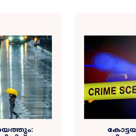
െത്തും:
കോട്ടയ