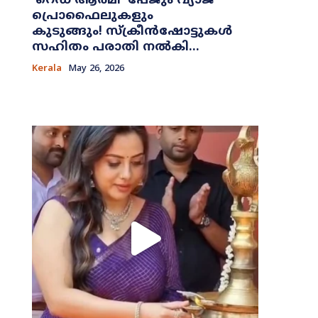
​‘റെഡ് ആർമി’ പേജും വ്യാജ
പ്രൊഫൈലുകളും
കുടുങ്ങും! സ്ക്രീൻഷോട്ടുകൾ
സഹിതം പരാതി നൽകി...
Kerala
May 26, 2026