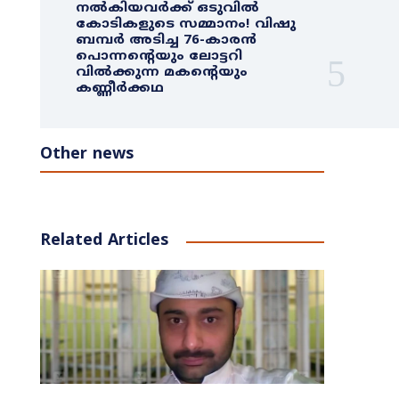
നൽകിയവർക്ക് ഒടുവിൽ
കോടികളുടെ സമ്മാനം! വിഷു
ബമ്പർ അടിച്ച 76-കാരൻ
പൊന്നന്റെയും ലോട്ടറി
വിൽക്കുന്ന മകന്റെയും
കണ്ണീർക്കഥ
Other news
Related Articles