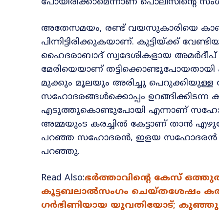
പോയിരിക്കാമെന്നാണ് പൊലീസിന്റെ സം
അതേസമയം, രണ്ട് വയസുകാരിയെ കാണാത
പിന്നിട്ടിരിക്കുകയാണ്. കുട്ടിയ്ക്ക് വേണ്
ഹൈദരാബാദ് സ്വദേശികളായ അമർദീപ് 
മേരിയെയാണ് തട്ടിക്കൊണ്ടുപോയതായി പര
മുക്കും മൂലയും അരിച്ചു പെറുക്കിയുള
സഹോദരങ്ങൾക്കൊപ്പം ഉറങ്ങിക്കിടന്ന കുട
എടുത്തുകൊണ്ടുപോയി എന്നാണ് സഹോദരന
അമ്മയുംട കരച്ചിൽ കേട്ടാണ് താൻ എഴുന്നേ
പറഞ്ഞ സഹോദരൻ, ഇളയ സഹോദരൻ പറഞ്
പറഞ്ഞു.
Read Also:
ഭർത്താവിന്റെ കേസ് ഒത്തു
കൂട്ടബലാൽസംഗം ചെയ്തശേഷം കത്തിച
ഗർഭിണിയായ യുവതിയോട്; കുഞ്ഞു മ