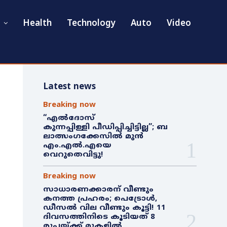
Health
Technology
Auto
Video
Latest news
Breaking now
“എൽദോസ്
കുന്നപ്പിള്ളി പീഡിപ്പിച്ചിട്ടില്ല”; ബ
ലാത്സംഗക്കേസിൽ മുൻ
എം.എൽ.എയെ
വെറുതെവിട്ടു!
Breaking now
സാധാരണക്കാരന് വീണ്ടും
കനത്ത പ്രഹരം; പെട്രോൾ,
ഡീസൽ വില വീണ്ടും കൂട്ടി! 11
ദിവസത്തിനിടെ കൂടിയത് 8
രൂപയ്ക്ക് മുകളിൽ