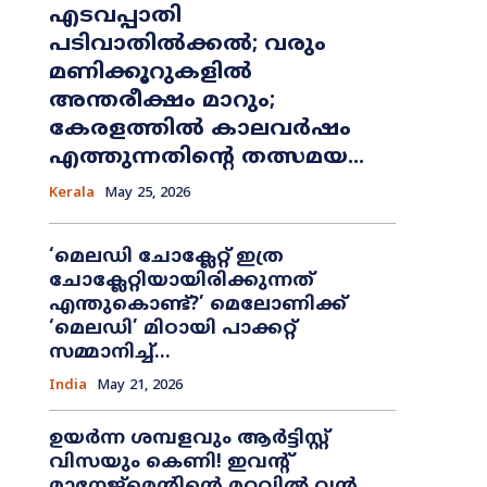
എടവപ്പാതി
പടിവാതിൽക്കൽ; വരും
മണിക്കൂറുകളിൽ
അന്തരീക്ഷം മാറും;
കേരളത്തിൽ കാലവർഷം
എത്തുന്നതിന്റെ തത്സമയ...
Kerala
May 25, 2026
​‘മെലഡി ചോക്ലേറ്റ് ഇത്ര
ചോക്ലേറ്റിയായിരിക്കുന്നത്
എന്തുകൊണ്ട്?’ മെലോണിക്ക്
‘മെലഡി’ മിഠായി പാക്കറ്റ്
സമ്മാനിച്ച്...
India
May 21, 2026
ഉയർന്ന ശമ്പളവും ആർട്ടിസ്റ്റ്
വിസയും കെണി! ഇവന്റ്
മാനേജ്‌മെന്റിന്റെ മറവിൽ വൻ