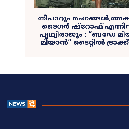
തീപാറും രം​ഗങ്ങൾ,അക്ഷ
ടൈഗര്‍ ഷ്റോഫ് എന്നി
പൃഥ്വിരാജും ; “ബഡേ മ
മിയാൻ” ടൈറ്റിൽ ട്രാക്ക