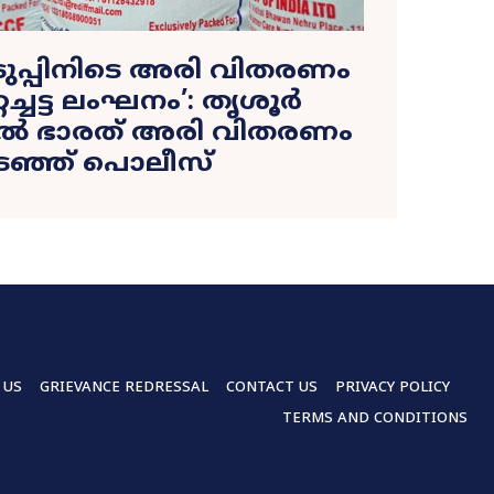
ുപ്പിനിടെ അരി വിതരണം
റച്ചട്ട ലംഘനം’: തൃശൂർ
യിൽ ഭാരത് അരി വിതരണം
ടഞ്ഞ് പൊലീസ്
 US
GRIEVANCE REDRESSAL
CONTACT US
PRIVACY POLICY
TERMS AND CONDITIONS