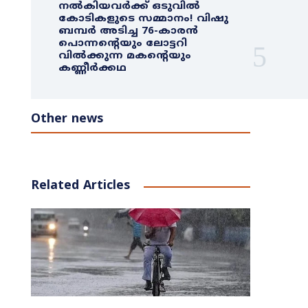
നൽകിയവർക്ക് ഒടുവിൽ
കോടികളുടെ സമ്മാനം! വിഷു
ബമ്പർ അടിച്ച 76-കാരൻ
പൊന്നന്റെയും ലോട്ടറി
വിൽക്കുന്ന മകന്റെയും
കണ്ണീർക്കഥ
Other news
Related Articles