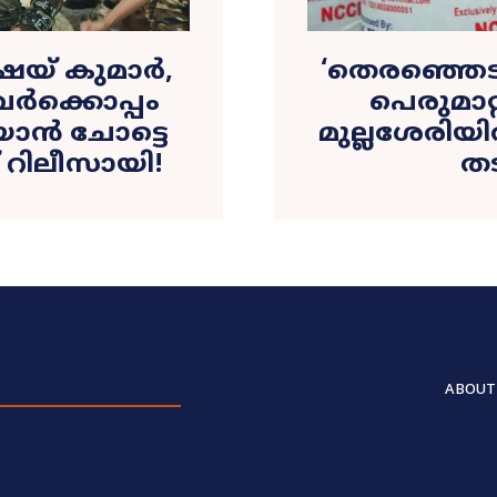
യ് കുമാര്‍,
‘തെരഞ്ഞെട
വർക്കൊപ്പം
പെരുമാറ്
ിയാൻ ചോട്ടെ
മുല്ലശേരി
് റിലീസായി!
ത
ABOUT