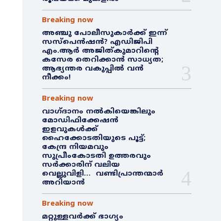
Breaking now
അഞ്ചു പോലീസുകാർക്ക് ഇന്ന്
സസ്‌പെൻഷൻ? എഡിജിപി
എം.ആർ അജിത്കുമാറിൻ്റെ
കസേര തെറിക്കാൻ സാധ്യത;
ആഭ്യന്തര വകുപ്പിൽ വൻ
നീക്കം!
Breaking now
വാഗ്ദാനം നൽകിയെങ്കിലും
മോഡിഫിക്കേഷൻ
ഇളവുകൾക്ക്
ഹൈക്കോടതിയുടെ പൂട്ട്;
കേന്ദ്ര നിയമവും
സുപ്രീംകോടതി ഉത്തരവും
സർക്കാരിന് വലിയ
വെല്ലുവിളി… വണ്ടിപ്രാന്തന്മാർ
അറിയാൻ
Breaking now
മറ്റുള്ളവർക്ക് ഭാഗ്യം