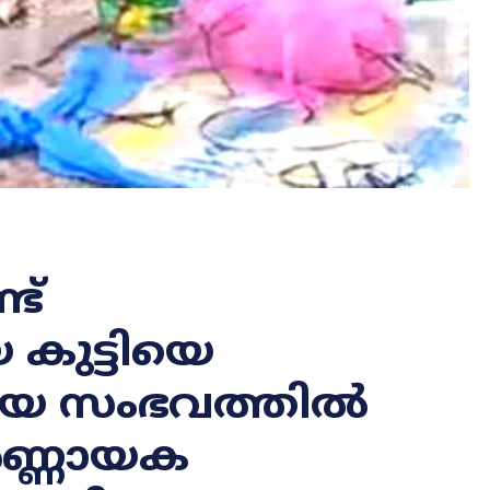
ട്
ുട്ടിയെ
പോയ സംഭവത്തിൽ
ിർണ്ണായക