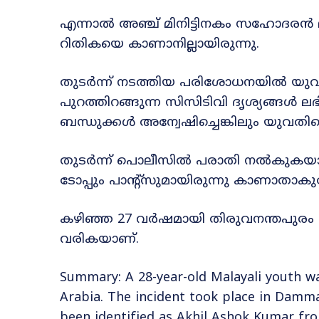
എന്നാൽ അഞ്ച് മിനിട്ടിനകം സഹോദരൻ ല
റിതികയെ കാണാനില്ലായിരുന്നു.
തുടർന്ന് നടത്തിയ പരിശോധനയിൽ യുവതി
പുറത്തിറങ്ങുന്ന സിസിടിവി ദൃശ്യങ്ങൾ ലഭ
ബന്ധുക്കൾ അന്വേഷിച്ചെങ്കിലും യുവതിയ
തുടർന്ന് പൊലീസിൽ പരാതി നൽകുകയായി
ടോപ്പും പാന്റ്സുമായിരുന്നു കാണാതാകുമ
കഴിഞ്ഞ 27 വർഷമായി തിരുവനന്തപുരം
വരികയാണ്.
Summary: A 28-year-old Malayali youth wa
Arabia. The incident took place in Damm
been identified as Akhil Ashok Kumar f