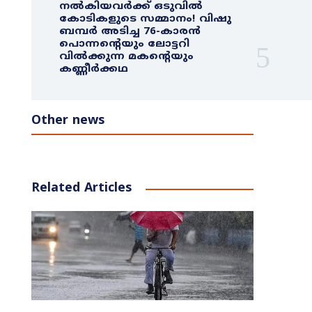
നൽകിയവർക്ക് ഒടുവിൽ
കോടികളുടെ സമ്മാനം! വിഷു
ബമ്പർ അടിച്ച 76-കാരൻ
പൊന്നന്റെയും ലോട്ടറി
വിൽക്കുന്ന മകന്റെയും
കണ്ണീർക്കഥ
Other news
Related Articles