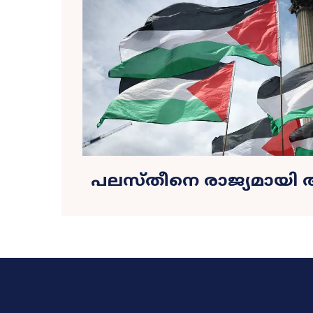
പലസ്തീനെ രാജ്യമായി അ