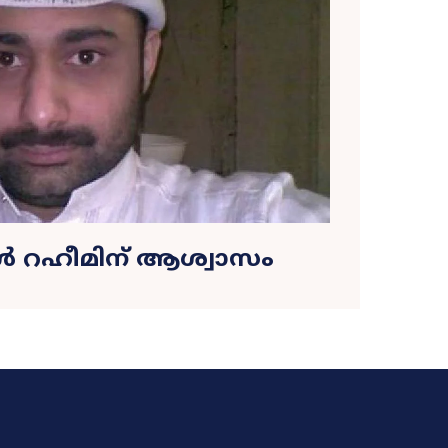
 റഹീമിന് ആശ്വാസം