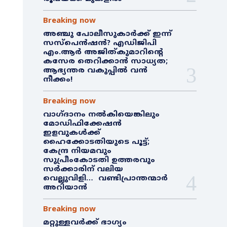
Breaking now
അഞ്ചു പോലീസുകാർക്ക് ഇന്ന്
സസ്‌പെൻഷൻ? എഡിജിപി
എം.ആർ അജിത്കുമാറിൻ്റെ
കസേര തെറിക്കാൻ സാധ്യത;
ആഭ്യന്തര വകുപ്പിൽ വൻ
നീക്കം!
Breaking now
വാഗ്ദാനം നൽകിയെങ്കിലും
മോഡിഫിക്കേഷൻ
ഇളവുകൾക്ക്
ഹൈക്കോടതിയുടെ പൂട്ട്;
കേന്ദ്ര നിയമവും
സുപ്രീംകോടതി ഉത്തരവും
സർക്കാരിന് വലിയ
വെല്ലുവിളി… വണ്ടിപ്രാന്തന്മാർ
അറിയാൻ
Breaking now
മറ്റുള്ളവർക്ക് ഭാഗ്യം