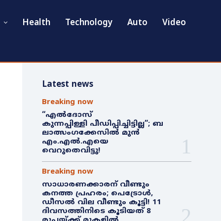
Health
Technology
Auto
Video
Latest news
Breaking now
“എൽദോസ്
കുന്നപ്പിള്ളി പീഡിപ്പിച്ചിട്ടില്ല”; ബ
ലാത്സംഗക്കേസിൽ മുൻ
എം.എൽ.എയെ
വെറുതെവിട്ടു!
Breaking now
സാധാരണക്കാരന് വീണ്ടും
കനത്ത പ്രഹരം; പെട്രോൾ,
ഡീസൽ വില വീണ്ടും കൂട്ടി! 11
ദിവസത്തിനിടെ കൂടിയത് 8
രൂപയ്ക്ക് മുകളിൽ