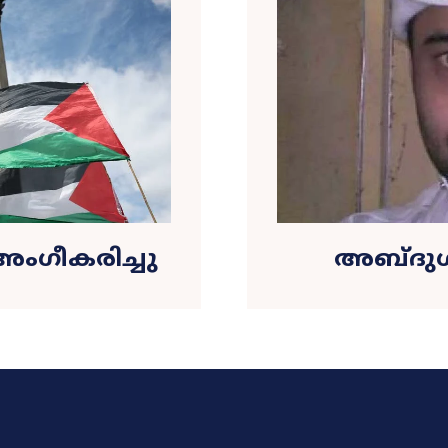
ംഗീകരിച്ചു
അബ്ദുൾ