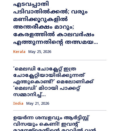
എടവപ്പാതി
പടിവാതിൽക്കൽ; വരും
മണിക്കൂറുകളിൽ
അന്തരീക്ഷം മാറും;
കേരളത്തിൽ കാലവർഷം
എത്തുന്നതിന്റെ തത്സമയ...
Kerala
May 25, 2026
​‘മെലഡി ചോക്ലേറ്റ് ഇത്ര
ചോക്ലേറ്റിയായിരിക്കുന്നത്
എന്തുകൊണ്ട്?’ മെലോണിക്ക്
‘മെലഡി’ മിഠായി പാക്കറ്റ്
സമ്മാനിച്ച്...
India
May 21, 2026
ഉയർന്ന ശമ്പളവും ആർട്ടിസ്റ്റ്
വിസയും കെണി! ഇവന്റ്
മാനേജ്‌മെന്റിന്റെ മറവിൽ വൻ