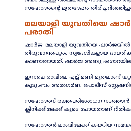
റിയാദിലുള്ള അഖിലിന്റെ സഹോദരന്‍ ആദര്
സഹോദരന്റെ മൃതദേഹം തിരിച്ചറിഞ്ഞിട്ടുണ്
മലയാളി യുവതിയെ ഷാർജ
പരാതി
ഷാർജ: മലയാളി യുവതിയെ ഷാർജയിൽ നി
തിരുവനന്തപുരം സ്വദേശികളായ ദമ്പതി
കാണാതായത്. ഷാർജ അബു ഷഗാറയിലാണ
ഇന്നലെ രാവിലെ എട്ട് മണി മുതലാണ്
കുടുംബം അൽഗർബ പൊലീസ് സ്റ്റേഷനിൽ 
സഹോദരന് രക്തപരിശോധന നടത്താൻ
ക്ലിനിക്കിലേക്ക് കൂടെ പോയതാണ് റിതി
സഹോദരൻ ലാബിലേക്ക് കയറിയ സമയം റിത