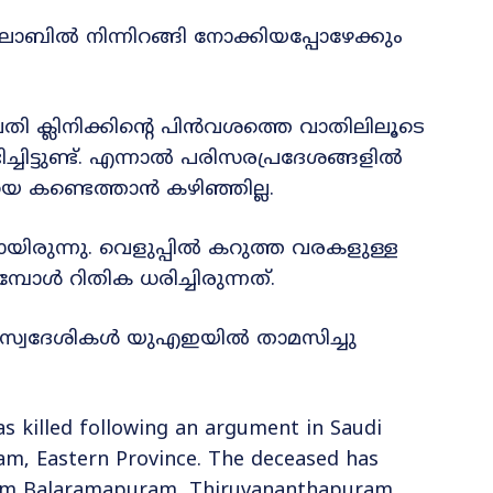
ാബിൽ നിന്നിറങ്ങി നോക്കിയപ്പോഴേക്കും
 ക്ലിനിക്കിന്റെ പിൻവശത്തെ വാതിലിലൂടെ
ിച്ചിട്ടുണ്ട്. എന്നാൽ പരിസരപ്രദേശങ്ങളിൽ
െ കണ്ടെത്താൻ കഴിഞ്ഞില്ല.
രുന്നു. വെളുപ്പിൽ കറുത്ത വരകളുള്ള
്പോൾ റിതിക ധരിച്ചിരുന്നത്.
 സ്വദേശികൾ യുഎഇയിൽ താമസിച്ചു
s killed following an argument in Saudi
am, Eastern Province. The deceased has
rom Balaramapuram, Thiruvananthapuram.