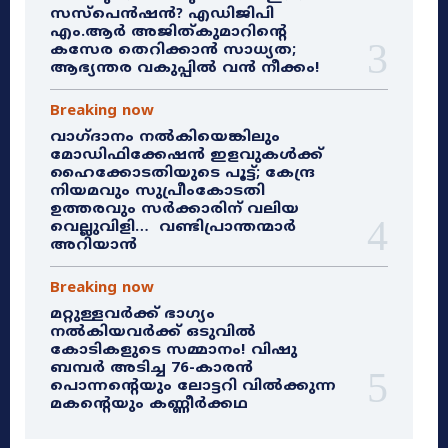
സസ്‌പെൻഷൻ? എഡിജിപി
എം.ആർ അജിത്കുമാറിൻ്റെ
കസേര തെറിക്കാൻ സാധ്യത;
ആഭ്യന്തര വകുപ്പിൽ വൻ നീക്കം!
Breaking now
വാഗ്ദാനം നൽകിയെങ്കിലും
മോഡിഫിക്കേഷൻ ഇളവുകൾക്ക്
ഹൈക്കോടതിയുടെ പൂട്ട്; കേന്ദ്ര
നിയമവും സുപ്രീംകോടതി
ഉത്തരവും സർക്കാരിന് വലിയ
വെല്ലുവിളി… വണ്ടിപ്രാന്തന്മാർ
അറിയാൻ
Breaking now
മറ്റുള്ളവർക്ക് ഭാഗ്യം
നൽകിയവർക്ക് ഒടുവിൽ
കോടികളുടെ സമ്മാനം! വിഷു
ബമ്പർ അടിച്ച 76-കാരൻ
പൊന്നന്റെയും ലോട്ടറി വിൽക്കുന്ന
മകന്റെയും കണ്ണീർക്കഥ