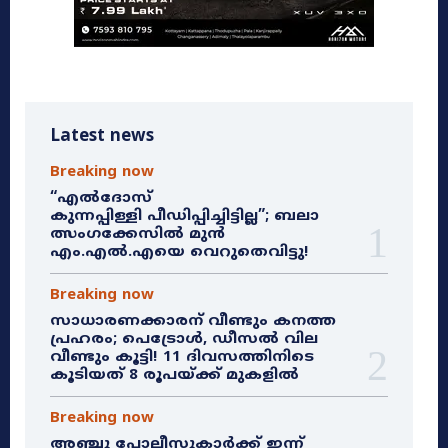
Latest news
Breaking now
“എൽദോസ്
കുന്നപ്പിള്ളി പീഡിപ്പിച്ചിട്ടില്ല”; ബലാ
ത്സംഗക്കേസിൽ മുൻ
എം.എൽ.എയെ വെറുതെവിട്ടു!
Breaking now
സാധാരണക്കാരന് വീണ്ടും കനത്ത
പ്രഹരം; പെട്രോൾ, ഡീസൽ വില
വീണ്ടും കൂട്ടി! 11 ദിവസത്തിനിടെ
കൂടിയത് 8 രൂപയ്ക്ക് മുകളിൽ
Breaking now
അഞ്ചു പോലീസുകാർക്ക് ഇന്ന്