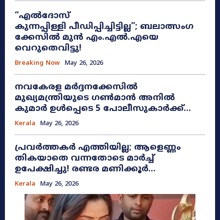
“എൽദോസ്
കുന്നപ്പിള്ളി പീഡിപ്പിച്ചിട്ടില്ല”; ബലാത്സംഗ
ക്കേസിൽ മുൻ എം.എൽ.എയെ
വെറുതെവിട്ടു!
Breaking Now
May 26, 2026
നവകേരള മർദ്ദനക്കേസിൽ
മുഖ്യമന്ത്രിയുടെ ഗൺമാൻ അനിൽ
കുമാർ ഉൾപ്പെടെ 5 പോലീസുകാർക്ക്...
Kerala
May 26, 2026
പ്രവർത്തകർ എത്തിയില്ല; ആളെണ്ണം
തികയാതെ വന്നതോടെ മാർച്ച്
ഉപേക്ഷിച്ചു! രണ്ടര മണിക്കൂർ...
Kerala
May 26, 2026