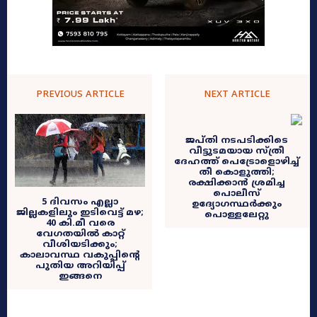
PREVIOUS ARTICLE
NEXT ARTICLE
ജപ്തി നടപടിക്കിടെ
വീട്ടുടമയായ സ്ത്രീ
ദേഹത്ത് പെട്രോളൊഴിച്ച്
തീ കൊളുത്തി;
രക്ഷിക്കാൻ ശ്രമിച്ച
പൊലീസ്
5 ദിവസം എല്ലാ
ഉദ്യോഗസ്ഥർക്കും
ജില്ലകളിലും ഇടിവെട്ട് മഴ;
പൊള്ളലേറ്റു
40 കി.മീ വരെ
വേഗതയിൽ കാറ്റ്
വീശിയടിക്കും;
കാലാവസ്ഥ വകുപ്പിന്റെ
പുതിയ അറിയിപ്പ്
ഇങ്ങനെ