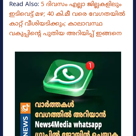
Read Also:
5 ദിവസം എല്ലാ ജില്ലകളിലും
ഇടിവെട്ട് മഴ; 40 കി.മീ വരെ വേഗതയിൽ
കാറ്റ് വീശിയടിക്കും; കാലാവസ്ഥ
വകുപ്പിന്റെ പുതിയ അറിയിപ്പ് ഇങ്ങനെ