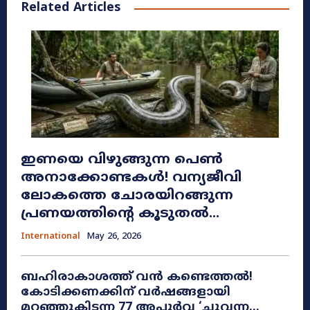
Related Articles
ഇണയെ വിഴുങ്ങുന്ന പെൺ
അനാക്കോണ്ടകൾ! വന്യജീവി
ലോകത്തെ ചോരയിറങ്ങുന്ന
പ്രണയത്തിന്റെ കൂടുതൽ...
International
May 26, 2026
ബഹിരാകാശത്ത് വൻ കണ്ടെത്തൽ!
കോടിക്കണക്കിന് വർഷങ്ങളായി
മറഞ്ഞുകിടന്ന 77 അപൂർവ ‘ചുവന്ന...