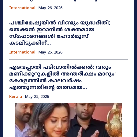
International
May 26, 2026
പശ്ചിമേഷ്യയിൽ വീണ്ടും യുദ്ധഭീതി;
തെക്കൻ ഇറാനിൽ ശക്തമായ
സ്ഫോടനങ്ങൾ! ഹോർമുസ്
കടലിടുക്കിന്...
International
May 26, 2026
എടവപ്പാതി പടിവാതിൽക്കൽ; വരും
മണിക്കൂറുകളിൽ അന്തരീക്ഷം മാറും;
കേരളത്തിൽ കാലവർഷം
എത്തുന്നതിന്റെ തത്സമയ...
Kerala
May 25, 2026