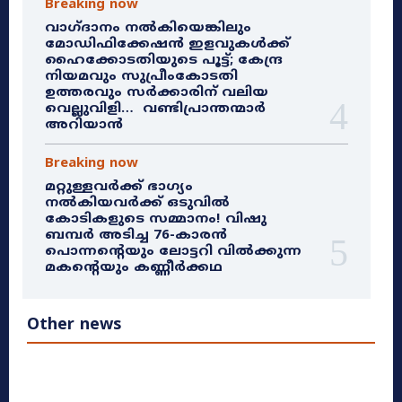
Breaking now
വാഗ്ദാനം നൽകിയെങ്കിലും
മോഡിഫിക്കേഷൻ ഇളവുകൾക്ക്
ഹൈക്കോടതിയുടെ പൂട്ട്; കേന്ദ്ര
നിയമവും സുപ്രീംകോടതി
ഉത്തരവും സർക്കാരിന് വലിയ
വെല്ലുവിളി… വണ്ടിപ്രാന്തന്മാർ
അറിയാൻ
Breaking now
മറ്റുള്ളവർക്ക് ഭാഗ്യം
നൽകിയവർക്ക് ഒടുവിൽ
കോടികളുടെ സമ്മാനം! വിഷു
ബമ്പർ അടിച്ച 76-കാരൻ
പൊന്നന്റെയും ലോട്ടറി വിൽക്കുന്ന
മകന്റെയും കണ്ണീർക്കഥ
Other news