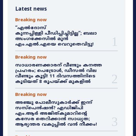
Latest news
Breaking now
“എൽദോസ്
കുന്നപ്പിള്ളി പീഡിപ്പിച്ചിട്ടില്ല”; ബലാ
ത്സംഗക്കേസിൽ മുൻ
എം.എൽ.എയെ വെറുതെവിട്ടു!
Breaking now
സാധാരണക്കാരന് വീണ്ടും കനത്ത
പ്രഹരം; പെട്രോൾ, ഡീസൽ വില
വീണ്ടും കൂട്ടി! 11 ദിവസത്തിനിടെ
കൂടിയത് 8 രൂപയ്ക്ക് മുകളിൽ
Breaking now
അഞ്ചു പോലീസുകാർക്ക് ഇന്ന്
സസ്‌പെൻഷൻ? എഡിജിപി
എം.ആർ അജിത്കുമാറിൻ്റെ
കസേര തെറിക്കാൻ സാധ്യത;
ആഭ്യന്തര വകുപ്പിൽ വൻ നീക്കം!