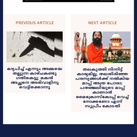
PREVIOUS ARTICLE
NEXT ARTICLE
മദ്യപിച്ച് എന്നും അമ്മയെ
തലകുത്തി നിന്നിട്ട്
തല്ലുന്ന കാഴ്ചകണ്ടു
കാര്യമില്ല, തലതിരിഞ്ഞ
ഗതികെട്ടു; മകൻ
പരസ്യങ്ങൾക്ക് നൽകിയ
അച്ഛനെ അരിവാളിനു
മാപ്പ് അത്ര പോരാ;
വെട്ടിക്കൊന്നു
പതഞ്ജലിയുടെ മാപ്പ്
കാണാൻ
മൈക്രോസ്കോപ്പ് വെച്ച്
നോക്കണോ എന്ന്
സുപ്രീം കോടതി