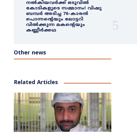
നൽകിയവർക്ക് ഒടുവിൽ
കോടികളുടെ സമ്മാനം! വിഷു
ബമ്പർ അടിച്ച 76-കാരൻ
പൊന്നന്റെയും ലോട്ടറി
വിൽക്കുന്ന മകന്റെയും
കണ്ണീർക്കഥ
Other news
Related Articles