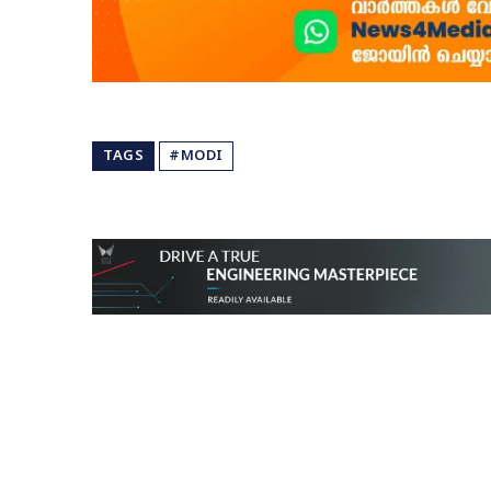
TAGS
#MODI