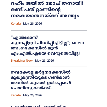
റഹീം ജയിൽ മോചിതനായി!
രണ്ട് പതിറ്റാണ്ടിന്റെ
നരകയാതനയ്ക്ക് അന്ത്യം
Kerala
May 26, 2026
“എൽദോസ്
കുന്നപ്പിള്ളി പീഡിപ്പിച്ചിട്ടില്ല”; ബലാ
ത്സംഗക്കേസിൽ മുൻ
എം.എൽ.എയെ വെറുതെവിട്ടു!
Breaking Now
May 26, 2026
നവകേരള മർദ്ദനക്കേസിൽ
മുഖ്യമന്ത്രിയുടെ ഗൺമാൻ
അനിൽ കുമാർ ഉൾപ്പെടെ 5
പോലീസുകാർക്ക്...
Kerala
May 26, 2026