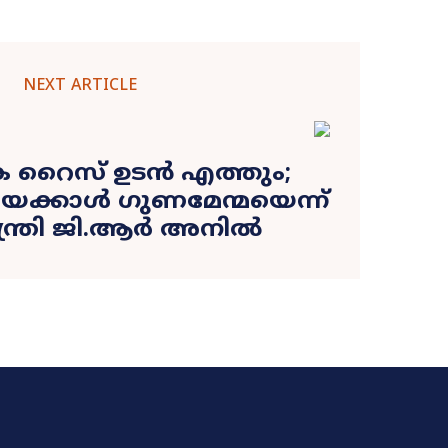
NEXT ARTICLE
 റൈസ് ഉടൻ എത്തും;
െക്കാൾ ഗുണമേന്മയെന്ന്
മന്ത്രി ജി.ആർ അനിൽ