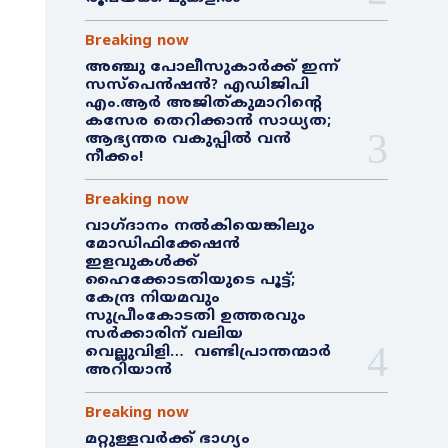
Breaking now
അഞ്ചു പോലീസുകാർക്ക് ഇന്ന്
സസ്‌പെൻഷൻ? എഡിജിപി
എം.ആർ അജിത്കുമാറിൻ്റെ
കസേര തെറിക്കാൻ സാധ്യത;
ആഭ്യന്തര വകുപ്പിൽ വൻ
നീക്കം!
Breaking now
വാഗ്ദാനം നൽകിയെങ്കിലും
മോഡിഫിക്കേഷൻ
ഇളവുകൾക്ക്
ഹൈക്കോടതിയുടെ പൂട്ട്;
കേന്ദ്ര നിയമവും
സുപ്രീംകോടതി ഉത്തരവും
സർക്കാരിന് വലിയ
വെല്ലുവിളി… വണ്ടിപ്രാന്തന്മാർ
അറിയാൻ
Breaking now
മറ്റുള്ളവർക്ക് ഭാഗ്യം