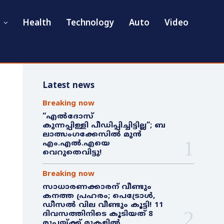
Health
Technology
Auto
Video
Latest news
Breaking now
“എൽദോസ്
കുന്നപ്പിള്ളി പീഡിപ്പിച്ചിട്ടില്ല”; ബ
ലാത്സംഗക്കേസിൽ മുൻ
എം.എൽ.എയെ
വെറുതെവിട്ടു!
Breaking now
സാധാരണക്കാരന് വീണ്ടും
കനത്ത പ്രഹരം; പെട്രോൾ,
ഡീസൽ വില വീണ്ടും കൂട്ടി! 11
ദിവസത്തിനിടെ കൂടിയത് 8
രൂപയ്ക്ക് മുകളിൽ