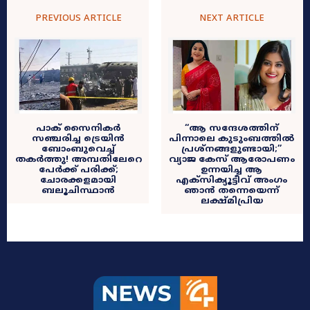
PREVIOUS ARTICLE
NEXT ARTICLE
പാക് സൈനികർ
​“ആ സന്ദേശത്തിന്
സഞ്ചരിച്ച ട്രെയിൻ
പിന്നാലെ കുടുംബത്തിൽ
ബോംബുവെച്ച്
പ്രശ്നങ്ങളുണ്ടായി;”
തകർത്തു! അമ്പതിലേറെ
വ്യാജ കേസ് ആരോപണം
പേർക്ക് പരിക്ക്;
ഉന്നയിച്ച ആ
ചോരക്കളമായി
എക്‌സിക്യൂട്ടീവ് അംഗം
ബലൂചിസ്ഥാൻ
ഞാൻ തന്നെയെന്ന്
ലക്ഷ്മിപ്രിയ