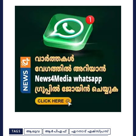
TAGS
ആലുവ
ആർപിഎഫ്
ഏറനാട് എക്സ്പ്രസ്