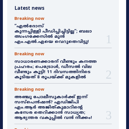
Latest news
Breaking now
“എൽദോസ്
കുന്നപ്പിള്ളി പീഡിപ്പിച്ചിട്ടില്ല”; ബലാ
ത്സംഗക്കേസിൽ മുൻ
എം.എൽ.എയെ വെറുതെവിട്ടു!
Breaking now
സാധാരണക്കാരന് വീണ്ടും കനത്ത
പ്രഹരം; പെട്രോൾ, ഡീസൽ വില
വീണ്ടും കൂട്ടി! 11 ദിവസത്തിനിടെ
കൂടിയത് 8 രൂപയ്ക്ക് മുകളിൽ
Breaking now
അഞ്ചു പോലീസുകാർക്ക് ഇന്ന്
സസ്‌പെൻഷൻ? എഡിജിപി
എം.ആർ അജിത്കുമാറിൻ്റെ
കസേര തെറിക്കാൻ സാധ്യത;
ആഭ്യന്തര വകുപ്പിൽ വൻ നീക്കം!