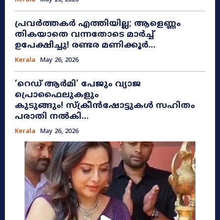
പ്രവർത്തകർ എത്തിയില്ല; ആളെണ്ണം
തികയാതെ വന്നതോടെ മാർച്ച്
ഉപേക്ഷിച്ചു! രണ്ടര മണിക്കൂർ...
Kerala
May 26, 2026
​‘റെഡ് ആർമി’ പേജും വ്യാജ
പ്രൊഫൈലുകളും
കുടുങ്ങും! സ്ക്രീൻഷോട്ടുകൾ സഹിതം
പരാതി നൽകി...
Kerala
May 26, 2026