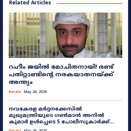
Related Articles
റഹീം ജയിൽ മോചിതനായി! രണ്ട്
പതിറ്റാണ്ടിന്റെ നരകയാതനയ്ക്ക്
അന്ത്യം
Kerala
May 26, 2026
നവകേരള മർദ്ദനക്കേസിൽ
മുഖ്യമന്ത്രിയുടെ ഗൺമാൻ അനിൽ
കുമാർ ഉൾപ്പെടെ 5 പോലീസുകാർക്ക്...
Kerala
May 26, 2026