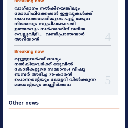
Breaking now
വാഗ്ദാനം നൽകിയെങ്കിലും
മോഡിഫിക്കേഷൻ ഇളവുകൾക്ക്
ഹൈക്കോടതിയുടെ പൂട്ട്; കേന്ദ്ര
നിയമവും സുപ്രീംകോടതി
ഉത്തരവും സർക്കാരിന് വലിയ
വെല്ലുവിളി… വണ്ടിപ്രാന്തന്മാർ
അറിയാൻ
Breaking now
മറ്റുള്ളവർക്ക് ഭാഗ്യം
നൽകിയവർക്ക് ഒടുവിൽ
കോടികളുടെ സമ്മാനം! വിഷു
ബമ്പർ അടിച്ച 76-കാരൻ
പൊന്നന്റെയും ലോട്ടറി വിൽക്കുന്ന
മകന്റെയും കണ്ണീർക്കഥ
Other news