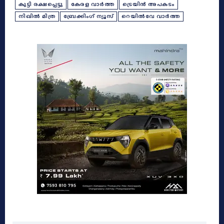
കുട്ടി രക്ഷപ്പെട്ടു
കേരള വാർത്ത
ട്രെയിൻ അപകടം
നിഖിൽ മിത്ര
ബ്രേക്കിംഗ് ന്യൂസ്
റെയിൽവേ വാർത്ത