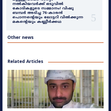
നൽകിയവർക്ക് ഒടുവിൽ
കോടികളുടെ സമ്മാനം! വിഷു
ബമ്പർ അടിച്ച 76-കാരൻ
പൊന്നന്റെയും ലോട്ടറി വിൽക്കുന്ന
മകന്റെയും കണ്ണീർക്കഥ
Other news
Related Articles