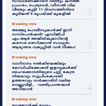
സാധാരണക്കാരന് വീണ്ടും കനത്ത
പ്രഹരം; പെട്രോൾ, ഡീസൽ വില
വീണ്ടും കൂട്ടി! 11 ദിവസത്തിനിടെ
കൂടിയത് 8 രൂപയ്ക്ക് മുകളിൽ
Breaking now
അഞ്ചു പോലീസുകാർക്ക് ഇന്ന്
സസ്‌പെൻഷൻ? എഡിജിപി
എം.ആർ അജിത്കുമാറിൻ്റെ
കസേര തെറിക്കാൻ സാധ്യത;
ആഭ്യന്തര വകുപ്പിൽ വൻ നീക്കം!
Breaking now
വാഗ്ദാനം നൽകിയെങ്കിലും
മോഡിഫിക്കേഷൻ ഇളവുകൾക്ക്
ഹൈക്കോടതിയുടെ പൂട്ട്; കേന്ദ്ര
നിയമവും സുപ്രീംകോടതി
ഉത്തരവും സർക്കാരിന് വലിയ
വെല്ലുവിളി… വണ്ടിപ്രാന്തന്മാർ
അറിയാൻ
Breaking now
മറ്റുള്ളവർക്ക് ഭാഗ്യം