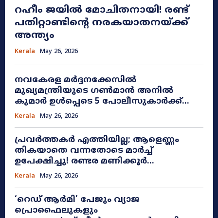
റഹീം ജയിൽ മോചിതനായി! രണ്ട്
പതിറ്റാണ്ടിന്റെ നരകയാതനയ്ക്ക്
അന്ത്യം
Kerala
May 26, 2026
നവകേരള മർദ്ദനക്കേസിൽ
മുഖ്യമന്ത്രിയുടെ ഗൺമാൻ അനിൽ
കുമാർ ഉൾപ്പെടെ 5 പോലീസുകാർക്ക്...
Kerala
May 26, 2026
പ്രവർത്തകർ എത്തിയില്ല; ആളെണ്ണം
തികയാതെ വന്നതോടെ മാർച്ച്
ഉപേക്ഷിച്ചു! രണ്ടര മണിക്കൂർ...
Kerala
May 26, 2026
​‘റെഡ് ആർമി’ പേജും വ്യാജ
പ്രൊഫൈലുകളും