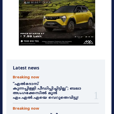
Latest news
Breaking now
“എൽദോസ്
കുന്നപ്പിള്ളി പീഡിപ്പിച്ചിട്ടില്ല”; ബലാ
ത്സംഗക്കേസിൽ മുൻ
എം.എൽ.എയെ വെറുതെവിട്ടു!
Breaking now