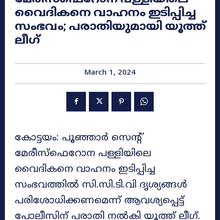
വൈദികനെ വാഹനം ഇടിപ്പിച്ച
സംഭവം; പരാതിയുമായി യൂത്ത്
ലീ​ഗ്
March 1, 2024
കോട്ടയം: പൂഞ്ഞാർ സെന്റ്
മേരീസ്‌ഫെറോന പള്ളിയിലെ
വൈദികനെ വാഹനം ഇടിപ്പിച്ച
സംഭവത്തിൽ സി.സി.ടി.വി ദൃശ്യങ്ങൾ
പരിശോധിക്കണമെന്ന് ആവശ്യപ്പെട്ട്
പോലീസിന് പരാതി നൽകി യൂത്ത് ലീഗ്.