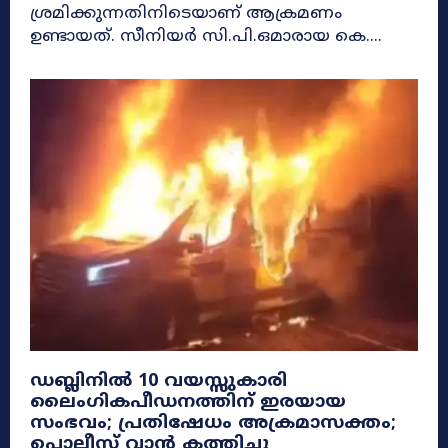
ശ്രമിക്കുന്നതിനിടെയാണ് ആക്രമണം
ഉണ്ടായത്. സീനിയർ സി.പി.ഒമാരായ കെ....
ഡബ്ലിനിൽ 10 വയസ്സുകാരി
ലൈംഗികപീഡനത്തിന് ഇരയായ
സംഭവം; പ്രതിഷേധം അക്രമാസക്തം;
പൊലീസ് വാൻ കത്തിച്ചു