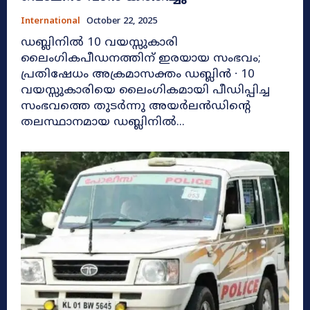
International
October 22, 2025
ഡബ്ലിനിൽ 10 വയസ്സുകാരി
ലൈംഗികപീഡനത്തിന് ഇരയായ സംഭവം;
പ്രതിഷേധം അക്രമാസക്തം ഡബ്ലിൻ ∙ 10
വയസ്സുകാരിയെ ലൈംഗികമായി പീഡിപ്പിച്ച
സംഭവത്തെ തുടർന്നു അയർലൻഡിന്റെ
തലസ്ഥാനമായ ഡബ്ലിനിൽ...