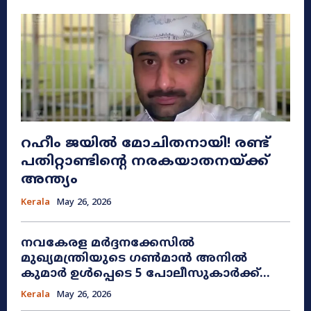
റഹീം ജയിൽ മോചിതനായി! രണ്ട്
പതിറ്റാണ്ടിന്റെ നരകയാതനയ്ക്ക്
അന്ത്യം
Kerala
May 26, 2026
നവകേരള മർദ്ദനക്കേസിൽ
മുഖ്യമന്ത്രിയുടെ ഗൺമാൻ അനിൽ
കുമാർ ഉൾപ്പെടെ 5 പോലീസുകാർക്ക്...
Kerala
May 26, 2026