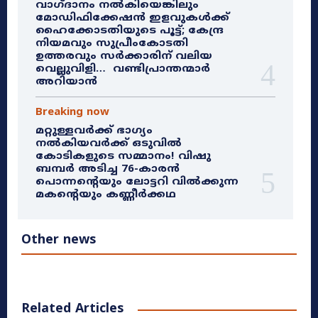
വാഗ്ദാനം നൽകിയെങ്കിലും
മോഡിഫിക്കേഷൻ ഇളവുകൾക്ക്
ഹൈക്കോടതിയുടെ പൂട്ട്; കേന്ദ്ര
നിയമവും സുപ്രീംകോടതി
ഉത്തരവും സർക്കാരിന് വലിയ
വെല്ലുവിളി… വണ്ടിപ്രാന്തന്മാർ
അറിയാൻ
Breaking now
മറ്റുള്ളവർക്ക് ഭാഗ്യം
നൽകിയവർക്ക് ഒടുവിൽ
കോടികളുടെ സമ്മാനം! വിഷു
ബമ്പർ അടിച്ച 76-കാരൻ
പൊന്നന്റെയും ലോട്ടറി വിൽക്കുന്ന
മകന്റെയും കണ്ണീർക്കഥ
Other news
Related Articles