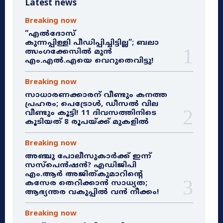
Latest news
Breaking now
“എൽദോസ്
കുന്നപ്പിള്ളി പീഡിപ്പിച്ചിട്ടില്ല”; ബലാ
ത്സംഗക്കേസിൽ മുൻ
എം.എൽ.എയെ വെറുതെവിട്ടു!
Breaking now
സാധാരണക്കാരന് വീണ്ടും കനത്ത
പ്രഹരം; പെട്രോൾ, ഡീസൽ വില
വീണ്ടും കൂട്ടി! 11 ദിവസത്തിനിടെ
കൂടിയത് 8 രൂപയ്ക്ക് മുകളിൽ
Breaking now
അഞ്ചു പോലീസുകാർക്ക് ഇന്ന്
സസ്‌പെൻഷൻ? എഡിജിപി
എം.ആർ അജിത്കുമാറിൻ്റെ
കസേര തെറിക്കാൻ സാധ്യത;
ആഭ്യന്തര വകുപ്പിൽ വൻ നീക്കം!
Breaking now