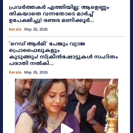
പ്രവർത്തകർ എത്തിയില്ല; ആളെണ്ണം
തികയാതെ വന്നതോടെ മാർച്ച്
ഉപേക്ഷിച്ചു! രണ്ടര മണിക്കൂർ...
Kerala
May 26, 2026
​‘റെഡ് ആർമി’ പേജും വ്യാജ
പ്രൊഫൈലുകളും
കുടുങ്ങും! സ്ക്രീൻഷോട്ടുകൾ സഹിതം
പരാതി നൽകി...
Kerala
May 26, 2026