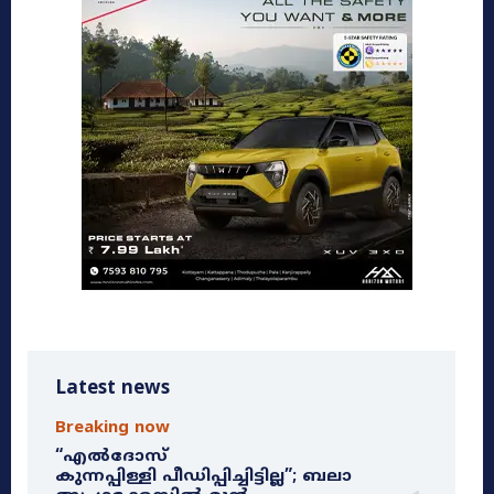
Latest news
Breaking now
“എൽദോസ്
കുന്നപ്പിള്ളി പീഡിപ്പിച്ചിട്ടില്ല”; ബലാ