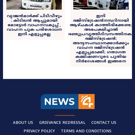
വ്യാജൻമാർക്ക് പിടിവീഴും
ഇനി
; കിടിലൻ ആപ്പുമായി
രജിസ്ട്രേഷന്‍നമ്പറിനായി
മോട്ടോർ വാഹനവകുപ്പ് ,
ആഴ്ചകൾ കാത്തിരിക്കേണ്ട;
വാഹന പുക പരിശോധന
അപേക്ഷിച്ചാൽ
ഇനി എളുപ്പമല്ല
രണ്ടുപ്രവൃത്തിദിവസത്തിനകം
രജിസ്ട്രേഷൻ;
അന്യസംസ്ഥാനക്കാർക്കും
വാഹന രജിസ്ട്രേഷൻ
എളുപ്പമാക്കി; ഗതാഗത
കമ്മിഷണറുടെ പുതിയ
നിർദേശങ്ങൾ ഇങ്ങനെ
ABOUT US
GRIEVANCE REDRESSAL
CONTACT US
PRIVACY POLICY
TERMS AND CONDITIONS