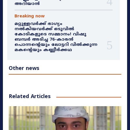
അറിയാൻ
Breaking now
മറ്റുള്ളവർക്ക് ഭാഗ്യം
നൽകിയവർക്ക് ഒടുവിൽ
കോടികളുടെ സമ്മാനം! വിഷു
ബമ്പർ അടിച്ച 76-കാരൻ
പൊന്നന്റെയും ലോട്ടറി വിൽക്കുന്ന
മകന്റെയും കണ്ണീർക്കഥ
Other news
Related Articles