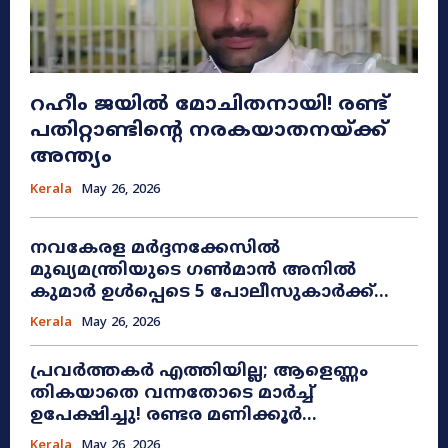
റഹീം ജയിൽ മോചിതനായി! രണ്ട്
പതിറ്റാണ്ടിന്റെ നരകയാതനയ്ക്ക്
അന്ത്യം
Kerala
May 26, 2026
നവകേരള മർദ്ദനക്കേസിൽ
മുഖ്യമന്ത്രിയുടെ ഗൺമാൻ അനിൽ
കുമാർ ഉൾപ്പെടെ 5 പോലീസുകാർക്ക്...
Kerala
May 26, 2026
പ്രവർത്തകർ എത്തിയില്ല; ആളെണ്ണം
തികയാതെ വന്നതോടെ മാർച്ച്
ഉപേക്ഷിച്ചു! രണ്ടര മണിക്കൂർ...
Kerala
May 26, 2026