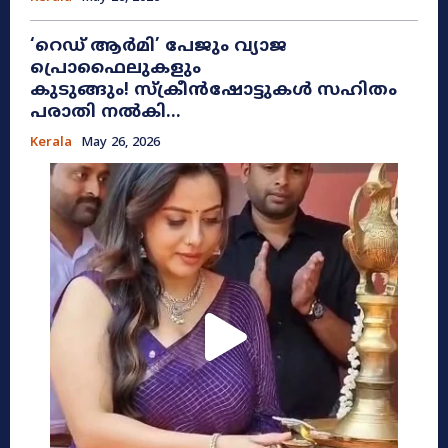
​‘റെഡ് ആർമി’ പേജും വ്യാജ
പ്രൊഫൈലുകളും
കുടുങ്ങും! സ്ക്രീൻഷോട്ടുകൾ സഹിതം
പരാതി നൽകി...
Kerala
May 26, 2026