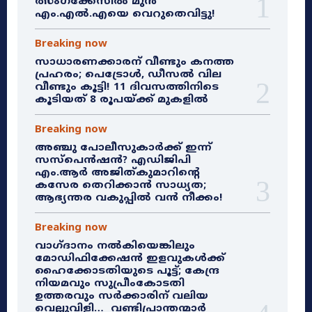
ത്സംഗക്കേസിൽ മുൻ
എം.എൽ.എയെ വെറുതെവിട്ടു!
Breaking now
സാധാരണക്കാരന് വീണ്ടും കനത്ത
പ്രഹരം; പെട്രോൾ, ഡീസൽ വില
വീണ്ടും കൂട്ടി! 11 ദിവസത്തിനിടെ
കൂടിയത് 8 രൂപയ്ക്ക് മുകളിൽ
Breaking now
അഞ്ചു പോലീസുകാർക്ക് ഇന്ന്
സസ്‌പെൻഷൻ? എഡിജിപി
എം.ആർ അജിത്കുമാറിൻ്റെ
കസേര തെറിക്കാൻ സാധ്യത;
ആഭ്യന്തര വകുപ്പിൽ വൻ നീക്കം!
Breaking now
വാഗ്ദാനം നൽകിയെങ്കിലും
മോഡിഫിക്കേഷൻ ഇളവുകൾക്ക്
ഹൈക്കോടതിയുടെ പൂട്ട്; കേന്ദ്ര
നിയമവും സുപ്രീംകോടതി
ഉത്തരവും സർക്കാരിന് വലിയ
വെല്ലുവിളി… വണ്ടിപ്രാന്തന്മാർ