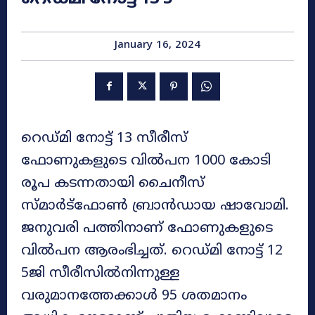
January 16, 2024
റെഡ്മി നോട്ട് 13 സീരീസ്
ഫോണുകളുടെ വിൽപന 1000 കോടി
രൂപ കടന്നതായി ചൈനീസ്
സ്മാർട്‌ഫോൺ ബ്രാൻഡായ ഷാവോമി.
ജനുവരി പത്തിനാണ് ഫോണുകളുടെ
വിൽപന ആരംഭിച്ചത്. റെഡ്മി നോട്ട് 12
5ജി സീരീസിൽനിന്നുള്ള
വരുമാനത്തേക്കാൾ 95 ശതമാനം