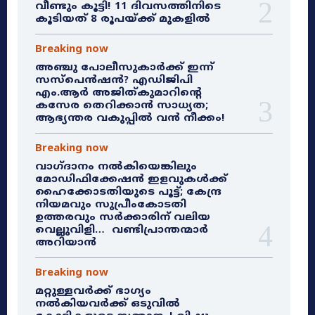
വീണ്ടും കൂട്ടി! 11 ദിവസത്തിനിടെ
കൂടിയത് 8 രൂപയ്ക്ക് മുകളിൽ
Breaking now
അഞ്ചു പോലീസുകാർക്ക് ഇന്ന്
സസ്‌പെൻഷൻ? എഡിജിപി
എം.ആർ അജിത്കുമാറിൻ്റെ
കസേര തെറിക്കാൻ സാധ്യത;
ആഭ്യന്തര വകുപ്പിൽ വൻ നീക്കം!
Breaking now
വാഗ്ദാനം നൽകിയെങ്കിലും
മോഡിഫിക്കേഷൻ ഇളവുകൾക്ക്
ഹൈക്കോടതിയുടെ പൂട്ട്; കേന്ദ്ര
നിയമവും സുപ്രീംകോടതി
ഉത്തരവും സർക്കാരിന് വലിയ
വെല്ലുവിളി… വണ്ടിപ്രാന്തന്മാർ
അറിയാൻ
Breaking now
മറ്റുള്ളവർക്ക് ഭാഗ്യം
നൽകിയവർക്ക് ഒടുവിൽ