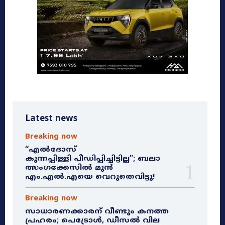
Latest news
Breaking now
“എൽദോസ്
കുന്നപ്പിള്ളി പീഡിപ്പിച്ചിട്ടില്ല”; ബലാ
ത്സംഗക്കേസിൽ മുൻ
എം.എൽ.എയെ വെറുതെവിട്ടു!
Breaking now
സാധാരണക്കാരന് വീണ്ടും കനത്ത
പ്രഹരം; പെട്രോൾ, ഡീസൽ വില