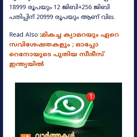
18999 രൂപയും 12 ജിബി+256 ജിബി
പതിപ്പിന് 20999 രൂപയും ആണ് വില.
Read Also
:
മികച്ച ക്യാമറയും ഏറെ
സവിശേഷതകളും ; ഓപ്പോ
റെനോയുടെ പുതിയ സീരീസ്
ഇന്ത്യയിൽ