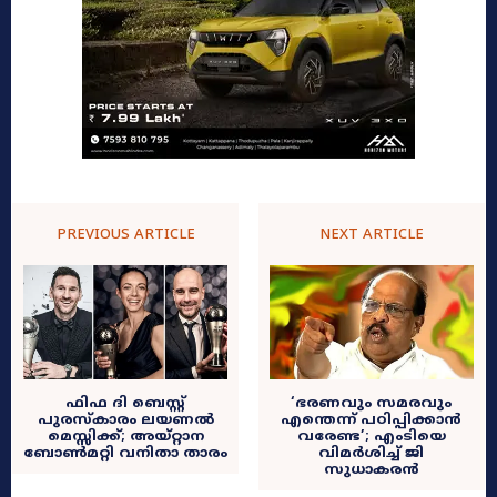
PREVIOUS ARTICLE
NEXT ARTICLE
ഫിഫ ദി ബെസ്റ്റ്
‘ഭരണവും സമരവും
പുരസ്കാരം ലയണൽ
എന്തെന്ന് പഠിപ്പിക്കാൻ
മെസ്സിക്ക്; അയ്റ്റാന
വരേണ്ട’; എംടിയെ
ബോൺമറ്റി വനിതാ താരം
വിമർശിച്ച് ജി
സുധാകരൻ