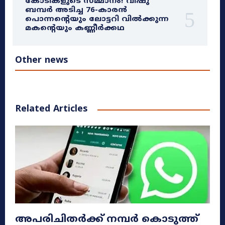
കോടികളുടെ സമ്മാനം! വിഷു
ബമ്പർ അടിച്ച 76-കാരൻ
പൊന്നന്റെയും ലോട്ടറി വിൽക്കുന്ന
മകന്റെയും കണ്ണീർക്കഥ
Other news
Related Articles
അപരിചിതർക്ക് നമ്പർ കൊടുത്ത്